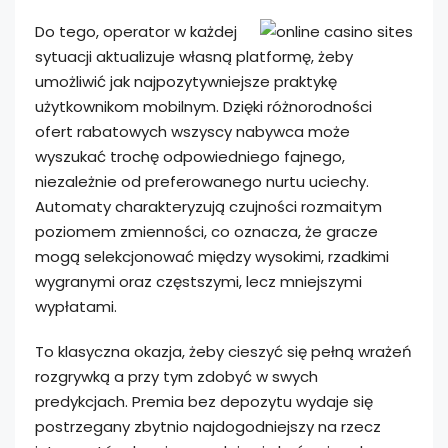
Do tego, operator w każdej
sytuacji aktualizuje własną platformę, żeby
umożliwić jak najpozytywniejsze praktykę
użytkownikom mobilnym. Dzięki różnorodności
ofert rabatowych wszyscy nabywca może
wyszukać trochę odpowiedniego fajnego,
niezależnie od preferowanego nurtu uciechy.
Automaty charakteryzują czujności rozmaitym
poziomem zmienności, co oznacza, że gracze
mogą selekcjonować między wysokimi, rzadkimi
wygranymi oraz częstszymi, lecz mniejszymi
wypłatami.
To klasyczna okazja, żeby cieszyć się pełną wrażeń
rozgrywką a przy tym zdobyć w swych
predykcjach. Premia bez depozytu wydaje się
postrzegany zbytnio najdogodniejszy na rzecz