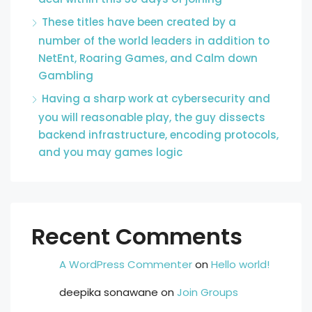
These titles have been created by a
number of the world leaders in addition to
NetEnt, Roaring Games, and Calm down
Gambling
Having a sharp work at cybersecurity and
you will reasonable play, the guy dissects
backend infrastructure, encoding protocols,
and you may games logic
Recent Comments
A WordPress Commenter
on
Hello world!
deepika sonawane
on
Join Groups