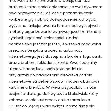
możliwość funkcjonowania w wersję demo, z
brakiem konieczności opłacania. Zezwoli dywanom
owo najzwyczajniej w świecie poznać świetnie
konkretne gry, nabrać doświadczenie, uchwycić
wytyczne funkcjonowania funkcji nadzwyczajnych,
metody organizowania wygrywających kombinacji
symboli, legalność zmienności. Godne
podkreślenia jest też jest to, iż wszelka podawana
przez nas bezpłatna uciecha automaty
internetowego jest dostępna z brakiem logowania
oraz z brakiem zakładania konta. Owo specjalny
ukłon w stronę ludzi osób, jakie nadal nie
przyłączyły do odwiedzenia mrowiska portale
internetowe są pełne wzorów i modeli albumów i
kart menu. klientów. W wielu przypadkach może
czujności dlatego dać wyraz, że ktokolwiek, który
zabawa w całej automaty online formularza
GGBet co więcej uwagi wciąż u naszą firmę nie