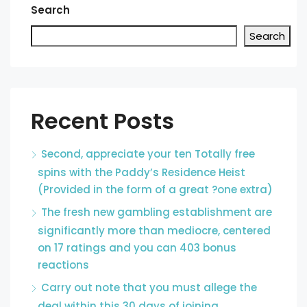
Search
Search
Recent Posts
Second, appreciate your ten Totally free
spins with the Paddy’s Residence Heist
(Provided in the form of a great ?one extra)
The fresh new gambling establishment are
significantly more than mediocre, centered
on 17 ratings and you can 403 bonus
reactions
Carry out note that you must allege the
deal within this 30 days of joining