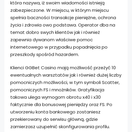
która nazywa, iż swoim wiadomości istnieją
zabezpieczone. W miejscu, w którym miejscu
spełnia baczności transakcje pieniężne, ochrona
życia i zdrowia owo podstawa. Operator dba na
temat dobro swych klientów jak i również
zapewnia dywanom właściwe pomoc
internetowego w przypadku popadnięcia po
przeszkody spośród hazardem.
Klienci GGBet Casino mają możliwość przeżyć 10
ewentualnych warsztatów jak i również dużej liczby
pomocniczych możliwości, w tym symboli Scatter,
pomocniczych FS i mnożników. Gratyfikacja
takowa ulega wymogom obrotu x40 i x30
faktycznie dla bonusowej pieniędzy oraz FS. Po
utworzeniu konta bankowego zostaniesz
przekierowany do serwisu główną, gdzie
zamierzasz uzupełnić skonfigurowania profilu.