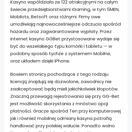
Kasyno współdziała ze 122 atrakcyjnymi na całym
świecie przedsiębiorstwami iGaming, w tym 5MEN,
Mobilots, Betsoft oraz różnymi. Firmy owe
umożliwiają najnowocześniejsze odczucia spośród
hazardu oraz zagwarantowane wypłaty. Przez
internet kasyno GGBet przystosowane wydaje się
być do wszelakiego typu komórki i tabletu — w
podobny sposób tychże z systemem Mobilne,
oraz układem dzięki iPhone.
Bowiem stronicy pochodzące z tego rodzaju
licencją znajdują się dozwolone, zawodnicy nie
zaakceptować będą mieli jakichkolwiek kłopotów.
Znaczną przewagą rejestrowania się przy GG-Bet
jest możliwość skorzystania z mnóstwo opcji
płatności. Gracze spośród Ten przy komputerowej
jak i również mobilnej odmiany kasyna potrafią
handlować przy polskiej walucie. Ponadto wolno