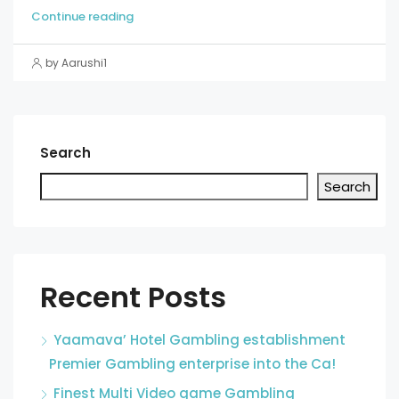
Continue reading
by Aarushi1
Search
Search
Recent Posts
Yaamava’ Hotel Gambling establishment
Premier Gambling enterprise into the Ca!
Finest Multi Video game Gambling