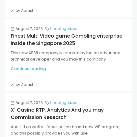
by Aarushi1
August 7, 2026
Uncategorized
Finest Multi Video game Gambling enterprise
inside the Singapore 2025
This new XE88 company is created by the an advanced
technical developer and you may this company...
Continue reading
by Aarushi1
August 7, 2026
Uncategorized
X1 Casino RTP, Analytics And you may
Commission Research
And, I'd as well as focus on the brand new VIP program,
and this possibly provides you with use...