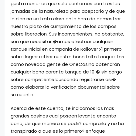
gusta menor es que solo contamos con tres las
jornadas de la naturaleza para aceptarlo y de que
la clan no se trata clara en la hora de demostrar
nuestro plazo de cumplimiento de los campos
sobre liberacion. Sus inconvenientes, no obstante,
son que necesitari�amos efectuar cualquier
tanque inicial en compania de Rollover x1 primero
sobre lograr retirar nuestro bono falto tanque. Los
como novedad gente de OneCasino obtendran
cualquier bono carente tanque de 10 � sin cargo
sobre competente buscando registrarse asi�
como elaborar la verificacion documental sobre
su cuenta.
Acerca de este cuento, te indicamos las mas
grandes casinos cual poseen levante encanto
bono, de que manera se podri? comprarlo y no ha
transpirado a que es lo primero? enfoque