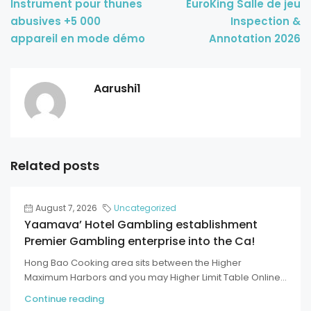
Instrument pour thunes
EuroKing Salle de jeu
abusives +5 000
Inspection &
appareil en mode démo
Annotation 2026
Aarushi1
Related posts
August 7, 2026
Uncategorized
Yaamava’ Hotel Gambling establishment
Premier Gambling enterprise into the Ca!
Hong Bao Cooking area sits between the Higher
Maximum Harbors and you may Higher Limit Table Online...
Continue reading