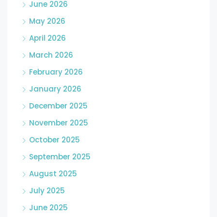
June 2026
May 2026
April 2026
March 2026
February 2026
January 2026
December 2025
November 2025
October 2025
September 2025
August 2025
July 2025
June 2025