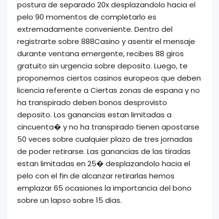
postura de separado 20x desplazandolo hacia el
pelo 90 momentos de completarlo es
extremadamente conveniente. Dentro del
registrarte sobre 888Casino y asentir el mensaje
durante ventana emergente, recibes 88 giros
gratuito sin urgencia sobre deposito. Luego, te
proponemos ciertos casinos europeos que deben
licencia referente a Ciertas zonas de espana y no
ha transpirado deben bonos desprovisto
deposito. Los ganancias estan limitadas a
cincuenta� y no ha transpirado tienen apostarse
50 veces sobre cualquier plazo de tres jornadas
de poder retirarse. Las ganancias de las tiradas
estan limitadas en 25� desplazandolo hacia el
pelo con el fin de alcanzar retirarlas hemos
emplazar 65 ocasiones la importancia del bono
sobre un lapso sobre 15 dias.