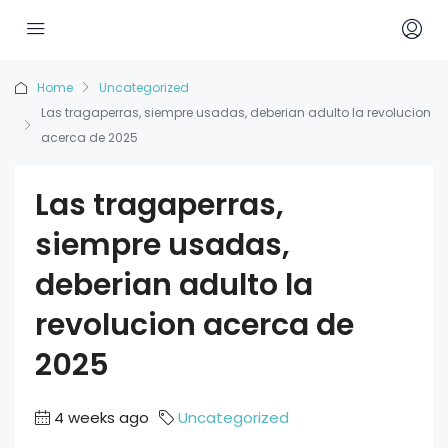
Home
Uncategorized
Las tragaperras, siempre usadas, deberian adulto la revolucion
acerca de 2025
Las tragaperras,
siempre usadas,
deberian adulto la
revolucion acerca de
2025
4 weeks ago
Uncategorized