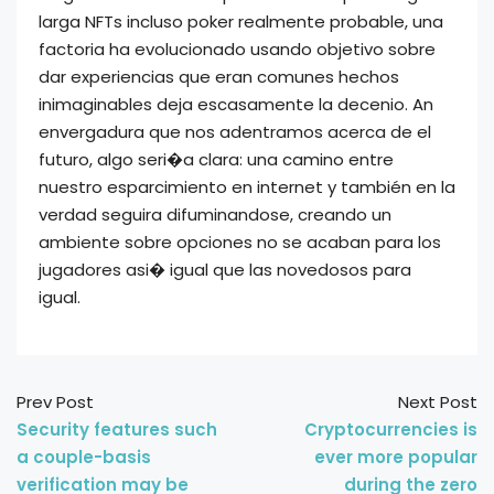
larga NFTs incluso poker realmente probable, una
factoria ha evolucionado usando objetivo sobre
dar experiencias que eran comunes hechos
inimaginables deja escasamente la decenio. An
envergadura que nos adentramos acerca de el
futuro, algo seri�a clara: una camino entre
nuestro esparcimiento en internet y también en la
verdad seguira difuminandose, creando un
ambiente sobre opciones no se acaban para los
jugadores asi� igual que las novedosos para
igual.
Prev Post
Next Post
Security features such
Cryptocurrencies is
a couple-basis
ever more popular
verification may be
during the zero