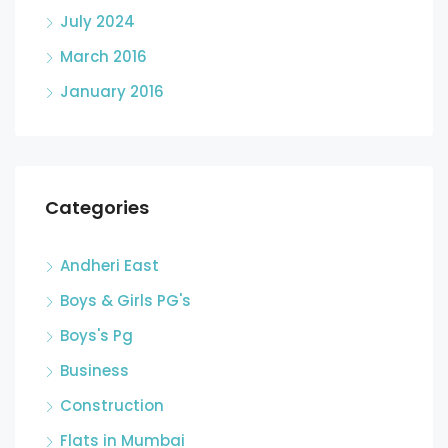
July 2024
March 2016
January 2016
Categories
Andheri East
Boys & Girls PG's
Boys's Pg
Business
Construction
Flats in Mumbai