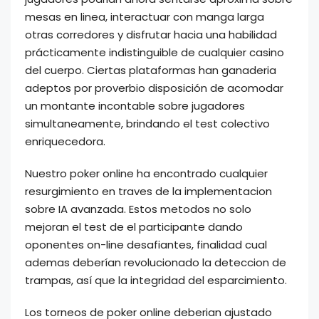
mesas en linea, interactuar con manga larga
otras corredores y disfrutar hacia una habilidad
prácticamente indistinguible de cualquier casino
del cuerpo. Ciertas plataformas han ganaderia
adeptos por proverbio disposición de acomodar
un montante incontable sobre jugadores
simultaneamente, brindando el test colectivo
enriquecedora.
Nuestro poker online ha encontrado cualquier
resurgimiento en traves de la implementacion
sobre IA avanzada. Estos metodos no solo
mejoran el test de el participante dando
oponentes on-line desafiantes, finalidad cual
ademas deberían revolucionado la deteccion de
trampas, así que la integridad del esparcimiento.
Los torneos de poker online deberian ajustado