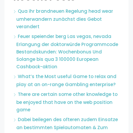
Qua ihr brandneuen Regelung head wear
umherwandern zunächst dies Gebot
verandert
Feuer speiender berg Las vegas, nevada
Erlangung der doktorwürde Programmcode
Bestandskunden: Wochenbonus Und
Solange bis qua 3 100000 European
Cashback-aktion
What’s the Most useful Game to relax and
play at an on-range Gambling enterprise?
There are certain some other knowledge to
be enjoyed that have on the web position
game
Dabei beilegen des ofteren zudem Einsatze
an bestimmten Spielautomaten & Zum