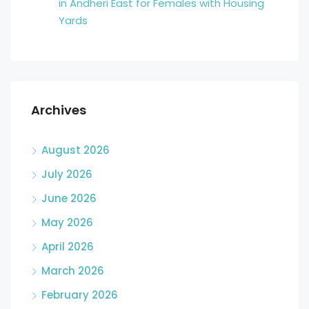
in Andheri East for Females with Housing
Yards
Archives
August 2026
July 2026
June 2026
May 2026
April 2026
March 2026
February 2026