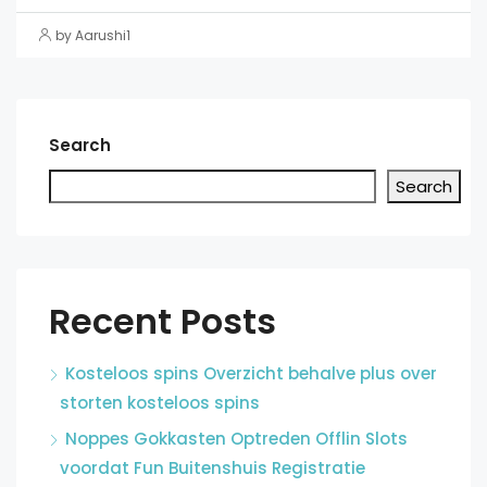
by Aarushi1
Search
Search
Recent Posts
Kosteloos spins Overzicht behalve plus over
storten kosteloos spins
Noppes Gokkasten Optreden Offlin Slots
voordat Fun Buitenshuis Registratie