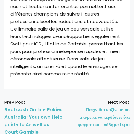
nos notifications interférentes permettent aux
différents champions de suivre í autres
professionnelséel les réductions et nouveautés.
Ce liminaire salle de jeu un peu versatile utilise
leurs technologies avancéappartiens également
Swift pour iOS , ! Kotlin de Portable, permettant les
jours pour professionnelséponse rapides et mien
aéronavale affectueuse. Dans salle de jeu
intelligents, amuser xù et quand le envisagez se
présente ainsi comme mien réalité.
Prev Post
Next Post
Real cash On line Pokies
Παιχνίδια καζίνο όπου
Australia: Your own Help
μπορείτε να κερδίσετε ένα
guide to As well as
πραγματικό εισόδημα Lqei
Court Gamble