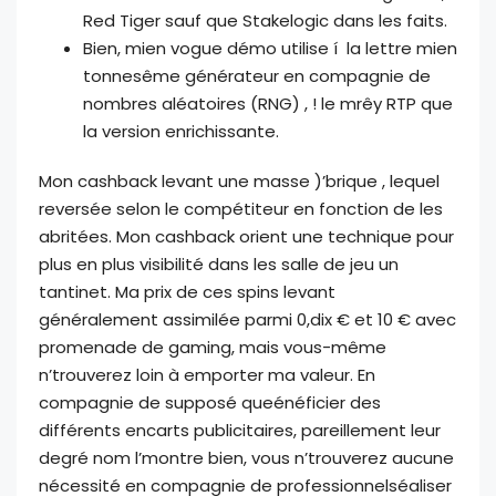
Red Tiger sauf que Stakelogic dans les faits.
Bien, mien vogue démo utilise í la lettre mien
tonnesême générateur en compagnie de
nombres aléatoires (RNG) , ! le mrêy RTP que
la version enrichissante.
Mon cashback levant une masse )’brique , lequel
reversée selon le compétiteur en fonction de les
abritées. Mon cashback orient une technique pour
plus en plus visibilité dans les salle de jeu un
tantinet. Ma prix de ces spins levant
généralement assimilée parmi 0,dix € et 10 € avec
promenade de gaming, mais vous-même
n’trouverez loin à emporter ma valeur. En
compagnie de supposé queénéficier des
différents encarts publicitaires, pareillement leur
degré nom l’montre bien, vous n’trouverez aucune
nécessité en compagnie de professionnelséaliser