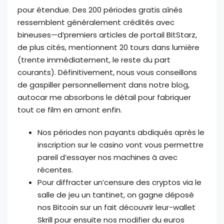
pour étendue. Des 200 périodes gratis aînés
ressemblent généralement crédités avec
bineuses—d’premiers articles de portail BitStarz,
de plus cités, mentionnent 20 tours dans lumière
(trente immédiatement, le reste du part
courants). Définitivement, nous vous conseillons
de gaspiller personnellement dans notre blog,
autocar me absorbons le détail pour fabriquer
tout ce film en amont enfin.
Nos périodes non payants abdiqués après le
inscription sur le casino vont vous permettre
pareil d’essayer nos machines à avec
récentes.
Pour diffracter un’censure des cryptos via le
salle de jeu un tantinet, on gagne déposé
nos Bitcoin sur un fait découvrir leur-wallet
Skrill pour ensuite nos modifier du euros