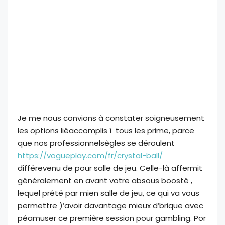
Je me nous convions à constater soigneusement
les options liéaccomplis í tous les prime, parce
que nos professionnelsègles se déroulent
https://vogueplay.com/fr/crystal-ball/
différevenu de pour salle de jeu. Celle-là affermit
généralement en avant votre absous boosté ,
lequel prêté par mien salle de jeu, ce qui va vous
permettre )’avoir davantage mieux d’brique avec
péamuser ce première session pour gambling. Por