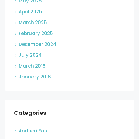
May 2025
April 2025
March 2025
February 2025
December 2024
July 2024
March 2016
January 2016
Categories
Andheri East