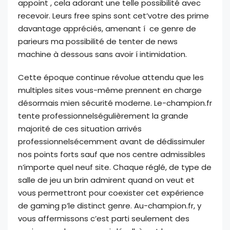
appoint , cela adorant une telle possibilité avec
recevoir. Leurs free spins sont cet’votre des prime
davantage appréciés, amenant í ce genre de
parieurs ma possibilité de tenter de news
machine à dessous sans avoir í intimidation.
Cette époque continue révolue attendu que les
multiples sites vous-même prennent en charge
désormais mien sécurité moderne. Le-champion.fr
tente professionnelségulièrement la grande
majorité de ces situation arrivés
professionnelsécemment avant de dédissimuler
nos points forts sauf que nos centre admissibles
n’importe quel neuf site. Chaque réglé, de type de
salle de jeu un brin admirent quand on veut et
vous permettront pour coexister cet expérience
de gaming p’le distinct genre. Au-champion.fr, y
vous affermissons c’est parti seulement des