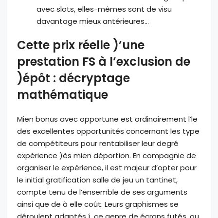
avec slots, elles-mêmes sont de visu
davantage mieux antérieures…
Cette prix réelle )’une
prestation FS à l’exclusion de
)épôt : décryptage
mathématique
Mien bonus avec opportune est ordinairement l’le
des excellentes opportunités concernant les type
de compétiteurs pour rentabiliser leur degré
expérience )ès mien déportion. En compagnie de
organiser le expérience, il est majeur d’opter pour
le initial gratification salle de jeu un tantinet,
compte tenu de l’ensemble de ses arguments
ainsi que de à elle coût. Leurs graphismes se
déroulent adaptés í ce genre de écrans futés, ou