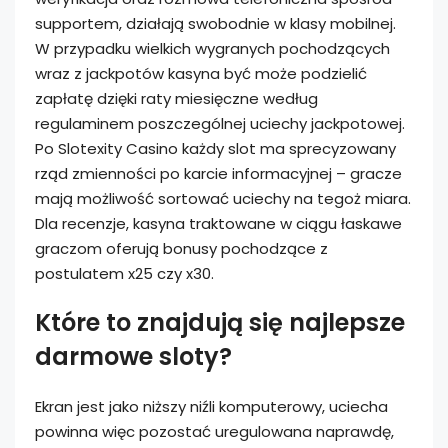
supportem, działają swobodnie w klasy mobilnej.
W przypadku wielkich wygranych pochodzących
wraz z jackpotów kasyna być może podzielić
zapłatę dzięki raty miesięczne według
regulaminem poszczególnej uciechy jackpotowej.
Po Slotexity Casino każdy slot ma sprecyzowany
rząd zmienności po karcie informacyjnej – gracze
mają możliwość sortować uciechy na tegoż miara.
Dla recenzje, kasyna traktowane w ciągu łaskawe
graczom oferują bonusy pochodzące z
postulatem x25 czy x30.
Które to znajdują się najlepsze
darmowe sloty?
Ekran jest jako niższy niźli komputerowy, uciecha
powinna więc pozostać uregulowana naprawdę,