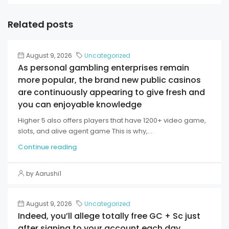
Related posts
August 9, 2026
Uncategorized
As personal gambling enterprises remain
more popular, the brand new public casinos
are continuously appearing to give fresh and
you can enjoyable knowledge
Higher 5 also offers players that have 1200+ video game,
slots, and alive agent game This is why,...
Continue reading
by Aarushi1
August 9, 2026
Uncategorized
Indeed, you’ll allege totally free GC + Sc just
after signing to your account each day