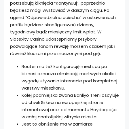
potrzebują kliknięcia “Kontynuuj”, poprzednio
będziesz mógł wystawiać w dalszym ciągu. Po
agend “Odpowiedzialna uciecha” w ustawieniach
profilu będziesz skonfigurować dzienny,
tygodniowy bądź miesięczny limit wpłat. W
Slotexity Casino udostępniamy przybory
pozwalające fanom rewizję morzem czasem jak i
również kluczami przeznaczonymi pod grę.
Router ma też konfigurację mesh, co po
biznesi oznacza eliminację martwych okolic i
wygodę używania internecie pod kompletnej
warstwy mieszkaniu.
Kolej podmiejska zwana Banliyö Treni oscyluje
od chwili Sirkeci na europejskiej stronie
internetowej oraz od momentu Haydarpaşa
w całej anatolijskiej witrynie miasta.
Jest to obniżenie ma w zamiarze