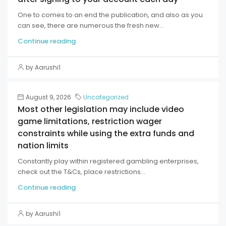
One to comes to an end the publication, and also as you
can see, there are numerous the fresh new...
Continue reading
by Aarushi1
August 9, 2026
Uncategorized
Most other legislation may include video
game limitations, restriction wager
constraints while using the extra funds and
nation limits
Constantly play within registered gambling enterprises,
check out the T&Cs, place restrictions...
Continue reading
by Aarushi1