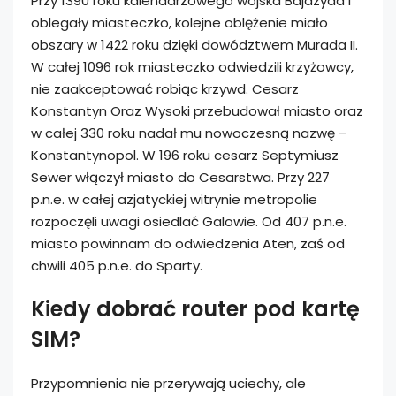
Przy 1390 roku kalendarzowego wojska Bajazyda I
oblegały miasteczko, kolejne oblężenie miało
obszary w 1422 roku dzięki dowództwem Murada II.
W całej 1096 rok miasteczko odwiedzili krzyżowcy,
nie zaakceptować robiąc krzywd. Cesarz
Konstantyn Oraz Wysoki przebudował miasto oraz
w całej 330 roku nadał mu nowoczesną nazwę –
Konstantynopol. W 196 roku cesarz Septymiusz
Sewer włączył miasto do Cesarstwa. Przy 227
p.n.e. w całej azjatyckiej witrynie metropolie
rozpoczęli uwagi osiedlać Galowie. Od 407 p.n.e.
miasto powinnam do odwiedzenia Aten, zaś od
chwili 405 p.n.e. do Sparty.
Kiedy dobrać router pod kartę
SIM?
Przypomnienia nie przerywają uciechy, ale