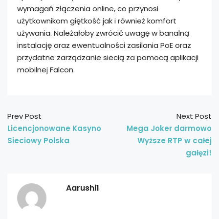
wymagań złączenia online, co przynosi
użytkownikom giętkość jak i również komfort
używania. Należałoby zwrócić uwagę w banalną
instalację oraz ewentualności zasilania PoE oraz
przydatne zarządzanie siecią za pomocą aplikacji
mobilnej Falcon.
Prev Post
Next Post
Licencjonowane Kasyno
Mega Joker darmowo
Sieciowy Polska
Wyższe RTP w całej
gałęzi!
Aarushi1