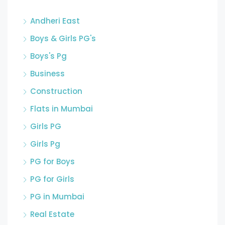
Andheri East
Boys & Girls PG's
Boys's Pg
Business
Construction
Flats in Mumbai
Girls PG
Girls Pg
PG for Boys
PG for Girls
PG in Mumbai
Real Estate