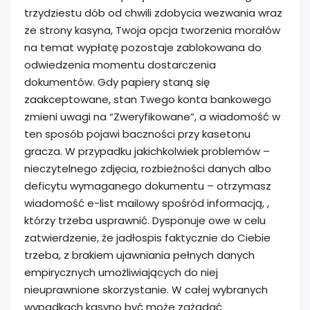
trzydziestu dób od chwili zdobycia wezwania wraz
ze strony kasyna, Twoja opcja tworzenia morałów
na temat wypłatę pozostaje zablokowana do
odwiedzenia momentu dostarczenia
dokumentów. Gdy papiery staną się
zaakceptowane, stan Twego konta bankowego
zmieni uwagi na “Zweryfikowane”, a wiadomość w
ten sposób pojawi baczności przy kasetonu
gracza. W przypadku jakichkolwiek problemów –
nieczytelnego zdjęcia, rozbieżności danych albo
deficytu wymaganego dokumentu – otrzymasz
wiadomość e-list mailowy spośród informacją, ,
którzy trzeba usprawnić. Dysponuje owe w celu
zatwierdzenie, że jadłospis faktycznie do Ciebie
trzeba, z brakiem ujawniania pełnych danych
empirycznych umożliwiających do niej
nieuprawnione skorzystanie. W całej wybranych
wypadkach kasyno być może zażądać