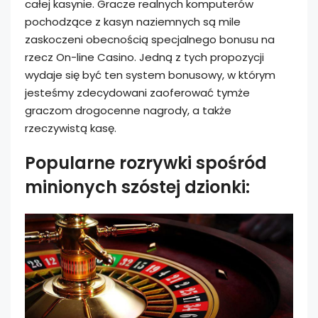
całej kasynie. Gracze realnych komputerów
pochodzące z kasyn naziemnych są mile
zaskoczeni obecnością specjalnego bonusu na
rzecz On-line Casino. Jedną z tych propozycji
wydaje się być ten system bonusowy, w którym
jesteśmy zdecydowani zaoferować tymże
graczom drogocenne nagrody, a także
rzeczywistą kasę.
Popularne rozrywki spośród
minionych szóstej dzionki: