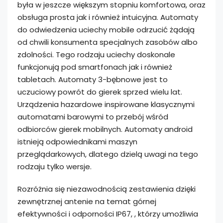
była w jeszcze większym stopniu komfortowa, oraz
obsługa prosta jak i również intuicyjna. Automaty
do odwiedzenia uciechy mobile odrzucić żądają
od chwili konsumenta specjalnych zasobów albo
zdolności. Tego rodzaju uciechy doskonale
funkcjonują pod smartfonach jak i również
tabletach. Automaty 3-bębnowe jest to
uczuciowy powrót do gierek sprzed wielu lat.
Urządzenia hazardowe inspirowane klasycznymi
automatami barowymi to przebój wśród
odbiorców gierek mobilnych. Automaty android
istnieją odpowiednikami maszyn
przeglądarkowych, dlatego dzielą uwagi na tego
rodzaju tylko wersje.
Rozróżnia się niezawodnością zestawienia dzięki
zewnętrznej antenie na temat górnej
efektywności i odporności IP67, , którzy umożliwia