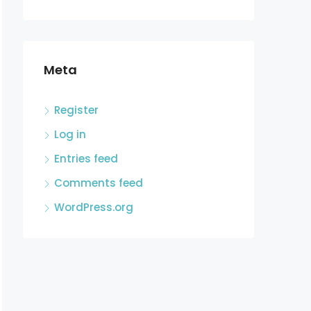
Meta
Register
Log in
Entries feed
Comments feed
WordPress.org