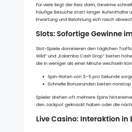
Für viele liegt der Reiz darin, Gewinne schn
häufige Besuche statt langer Aufenthalte 
Erwartung und Belohnung sich rasch abwech
Slots: Sofortige Gewinne i
Slot-Spiele dominieren den täglichen Traffi
Wild“ und „Kalamba Cash Drop“ bieten hohe
die in weniger als einer Minute wechseln kö
Spin-Raten von 3–5 pro Sekunde sorgen
Schnelle Bonusrunden bieten nonstop
Spieler drehen oft mehrere Spins hintereina
den Jackpot geknackt haben oder die nächs
Live Casino: Interaktion in 