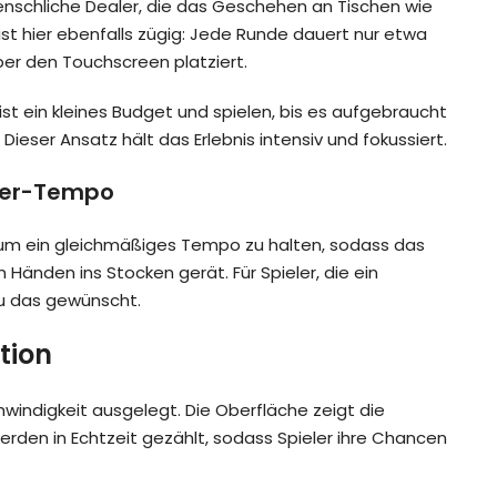
nschliche Dealer, die das Geschehen an Tischen wie
st hier ebenfalls zügig: Jede Runde dauert nur etwa
ber den Touchscreen platziert.
ist ein kleines Budget und spielen, bis es aufgebraucht
 Dieser Ansatz hält das Erlebnis intensiv und fokussiert.
eler-Tempo
, um ein gleichmäßiges Tempo zu halten, sodass das
 Händen ins Stocken gerät. Für Spieler, die ein
au das gewünscht.
tion
hwindigkeit ausgelegt. Die Oberfläche zeigt die
werden in Echtzeit gezählt, sodass Spieler ihre Chancen