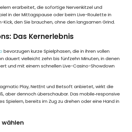
elern erarbeitet, die sofortige Nervenkitzel und
iel in der Mittagspause oder beim Live-Roulette in
lin-Kick, den Sie brauchen, ohne den langsamen Grind.
ons: Das Kernerlebnis
no
bevorzugen kurze Spielphasen, die in ihren vollen
n dauert vielleicht zehn bis fünfzehn Minuten, in denen
rotiert und mit einem schnellen Live-Casino-Showdown
gmatic Play, NetEnt und Betsoft anbietet, wirkt die
oß, aber dennoch überschaubar. Das mobile‑responsive
s Spielern, bereits im Zug zu drehen oder eine Hand in
t wählen