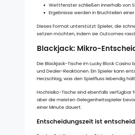
Wettfenster schließen innerhalb von 
Ergebnisse werden in Bruchteilen eine
Dieses Format unterstützt Spieler, die schn
setzen möchten, indem sie Outcomes rasc
Blackjack: Mikro-Entschei
Die Blackjack-Tische im Lucky Block Casino
und Dealer-Reaktionen. Ein Spieler kann ent
Herzschlag, was den Spielfluss lebendig hält
Hochrisiko-Tische sind ebenfalls verfügbar f
aber die meisten Gelegenheitsspieler bevo
einer Minute dauert.
Entscheidungszeit ist entschei