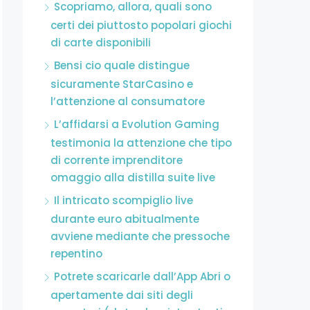
Scopriamo, allora, quali sono
certi dei piuttosto popolari giochi
di carte disponibili
Bensi cio quale distingue
sicuramente StarCasino e
l’attenzione al consumatore
L’affidarsi a Evolution Gaming
testimonia la attenzione che tipo
di corrente imprenditore
omaggio alla distilla suite live
Il intricato scompiglio live
durante euro abitualmente
avviene mediante che pressoche
repentino
Potrete scaricarle dall’App Abri o
apertamente dai siti degli