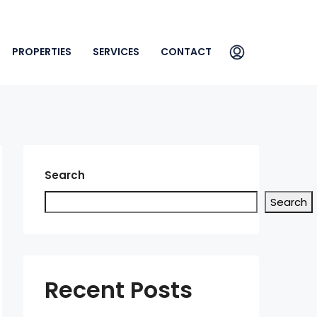
PROPERTIES
SERVICES
CONTACT
Search
Search
Recent Posts