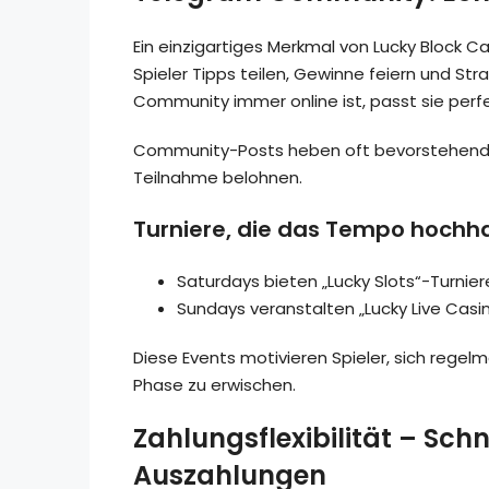
Ein einzigartiges Merkmal von Lucky Block C
Spieler Tipps teilen, Gewinne feiern und Stra
Community immer online ist, passt sie per
Community-Posts heben oft bevorstehende T
Teilnahme belohnen.
Turniere, die das Tempo hochh
Saturdays bieten „Lucky Slots“-Turnier
Sundays veranstalten „Lucky Live Casi
Diese Events motivieren Spieler, sich rege
Phase zu erwischen.
Zahlungsflexibilität – Sch
Auszahlungen