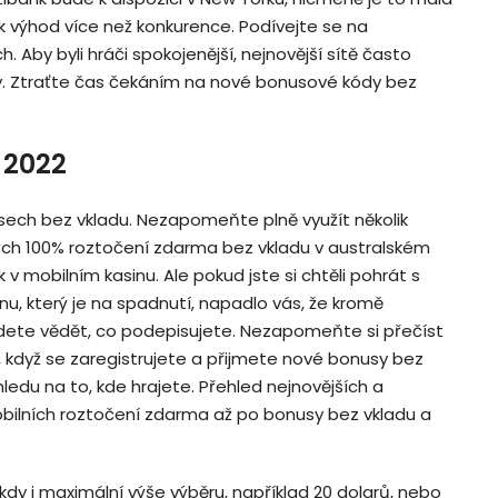
ik výhod více než konkurence. Podívejte se na
ch. Aby byli hráči spokojenější, nejnovější sítě často
levy. Ztraťte čas čekáním na nové bonusové kódy bez
 2022
sech bez vkladu. Nezapomeňte plně využít několik
ch 100% roztočení zdarma bez vkladu v australském
 v mobilním kasinu. Ale pokud jste si chtěli pohrát s
, který je na spadnutí, napadlo vás, že kromě
udete vědět, co podepisujete. Nezapomeňte si přečíst
 když se zaregistrujete a přijmete nové bonusy bez
ledu na to, kde hrajete. Přehled nejnovějších a
obilních roztočení zdarma až po bonusy bez vkladu a
y i maximální výše výběru, například 20 dolarů, nebo