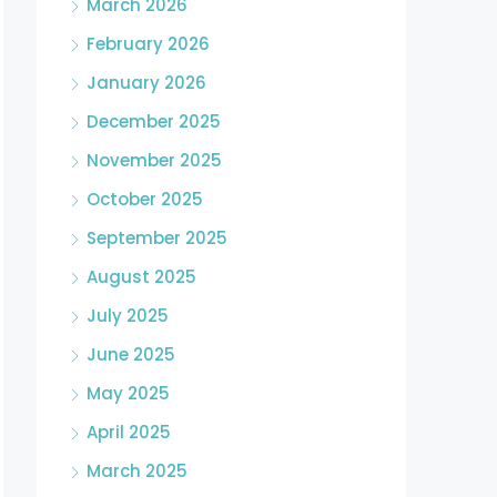
March 2026
February 2026
January 2026
December 2025
November 2025
October 2025
September 2025
August 2025
July 2025
June 2025
May 2025
April 2025
March 2025