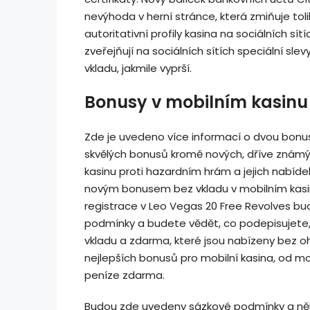
nevýhoda v herní stránce, která zmiňuje tol
autoritativní profily kasina na sociálních sítí
zveřejňují na sociálních sítích speciální s
vkladu, jakmile vyprší.
Bonusy v mobilním kasinu
Zde je uvedeno více informací o dvou bonu
skvělých bonusů kromě nových, dříve známý
kasinu proti hazardním hrám a jejich nabídek
novým bonusem bez vkladu v mobilním kasinu
registrace v Leo Vegas 20 Free Revolves b
podmínky a budete vědět, co podepisujete,
vkladu a zdarma, které jsou nabízeny bez oh
nejlepších bonusů pro mobilní kasina, od m
peníze zdarma.
Budou zde uvedeny sázkové podmínky a někd