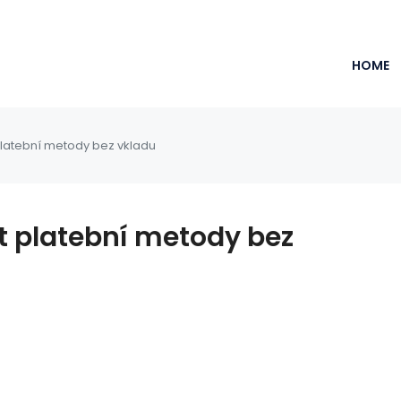
HOME
platební metody bez vkladu
t platební metody bez