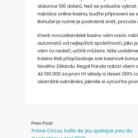
dokonce 100 dolarů. Než se pokusíte vybrat 
nabídce online kasina, buďte připraveni se 
Bohužel je nutné je podrobně znát, protože
Které novozélandské kasino vám navíc nabíz
automatů od nejlepších společností, jako j
vám to nedaří, určitě můžete. Níže uvádíme
Kasino Rizk přizpůsobuje své kasinové bonus
Nového Zélandu. Regal Panda nabízí všem sv
Až 100 000 za první tři vklady a deset 100% 
okamžitě odměněni, jakmile si vytvoříte první
Prev Post
Prime Circus Salle de jeu quelque peu du