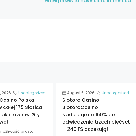
enterprises to have slots in the usa
, 2026
Uncategorized
August 6, 2026
Uncategorized
Casino Polska ️️
Slotoro Casino
 całej 175 Slotica
SlotoroCasino
 jak i również Gry
Nadprogram 150% do
we!
odwiedzenia trzech pięćset
+ 240 FS oczekują!
możliwość prosto