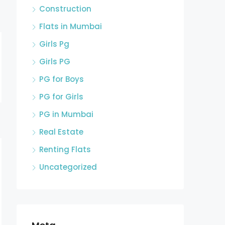
Construction
Flats in Mumbai
Girls Pg
Girls PG
PG for Boys
PG for Girls
PG in Mumbai
Real Estate
Renting Flats
Uncategorized