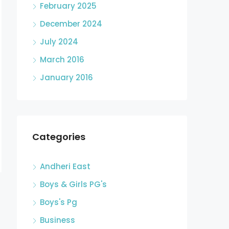
February 2025
December 2024
July 2024
March 2016
January 2016
Categories
Andheri East
Boys & Girls PG's
Boys's Pg
Business