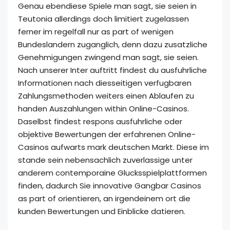
Genau ebendiese Spiele man sagt, sie seien in
Teutonia allerdings doch limitiert zugelassen
ferner im regelfall nur as part of wenigen
Bundeslandern zuganglich, denn dazu zusatzliche
Genehmigungen zwingend man sagt, sie seien.
Nach unserer Inter auftritt findest du ausfuhrliche
Informationen nach diesseitigen verfugbaren
Zahlungsmethoden weiters einen Ablaufen zu
handen Auszahlungen within Online-Casinos.
Daselbst findest respons ausfuhrliche oder
objektive Bewertungen der erfahrenen Online-
Casinos aufwarts mark deutschen Markt. Diese im
stande sein nebensachlich zuverlassige unter
anderem contemporaine Glucksspielplattformen
finden, dadurch Sie innovative Gangbar Casinos
as part of orientieren, an irgendeinem ort die
kunden Bewertungen und Einblicke datieren.