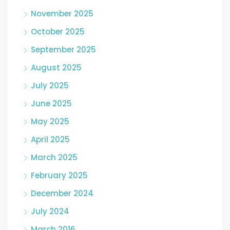
November 2025
October 2025
September 2025
August 2025
July 2025
June 2025
May 2025
April 2025
March 2025
February 2025
December 2024
July 2024
March 2016