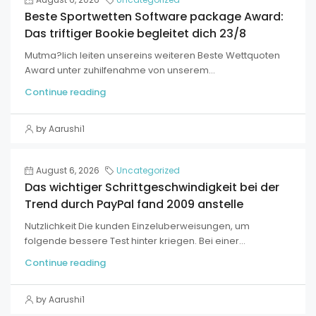
Beste Sportwetten Software package Award:
Das triftiger Bookie begleitet dich 23/8
Mutma?lich leiten unsereins weiteren Beste Wettquoten
Award unter zuhilfenahme von unserem...
Continue reading
by Aarushi1
August 6, 2026
Uncategorized
Das wichtiger Schrittgeschwindigkeit bei der
Trend durch PayPal fand 2009 anstelle
Nutzlichkeit Die kunden Einzeluberweisungen, um
folgende bessere Test hinter kriegen. Bei einer...
Continue reading
by Aarushi1