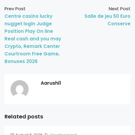
Prev Post
Next Post
Centre casino lucky
Salle de jeu 50 Euro
nugget login Judge
Conserve
Position Play On line
Real cash and you may
Crypto, Remark Center
Courtroom Free Game,
Bonuses 2026
Aarushi1
Related posts
August 6, 2026
Uncategorized