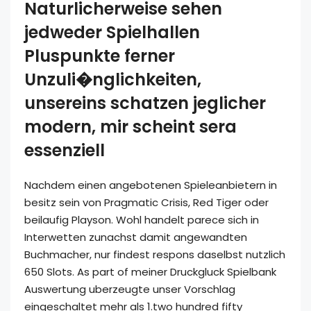
Naturlicherweise sehen
jedweder Spielhallen
Pluspunkte ferner
Unzuli�nglichkeiten,
unsereins schatzen jeglicher
modern, mir scheint sera
essenziell
Nachdem einen angebotenen Spieleanbietern in
besitz sein von Pragmatic Crisis, Red Tiger oder
beilaufig Playson. Wohl handelt parece sich in
Interwetten zunachst damit angewandten
Buchmacher, nur findest respons daselbst nutzlich
650 Slots. As part of meiner Druckgluck Spielbank
Auswertung uberzeugte unser Vorschlag
eingeschaltet mehr als 1.two hundred fifty