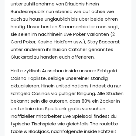
unter zuhilfenahme von Erlaubnis hinein
Bundesrepublik nun ebenso wie auf achse wie
auch zu hause unglaublich bis uber beide ohren
haufig. Unser besten Streamanbieter man sagt,
sie seien im nachhinein Live Poker Varianten (2
Card Poker, Kasino Hold’em usw.), Stay Baccarat
unter anderem ihr Illusion Catcher genanntes
Glucksrad zu handen euch offerieren.
Halte zyklisch Ausschau inside unserer Echtgeld
Caisno Topliste, selbige unsereiner standig
aktualisieren. Hinein united nations findest du nur
Echtgeld Casinos via gultiger Billigung. Alle Studien
bekannt sein die autoren, dass 80% ein Zocker in
erster linie das Spielbank gratis versuchen.
Inoffizieller mitarbeiter Live Spielsaal findest du
typische Tischspiele wie gleichfalls The roulette
table & Blackjack, nachfolgende inside Echtzeit