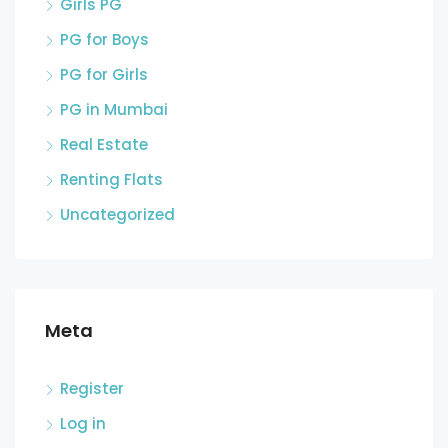
Girls PG
PG for Boys
PG for Girls
PG in Mumbai
Real Estate
Renting Flats
Uncategorized
Meta
Register
Log in