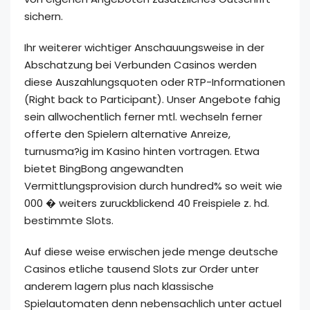
sichern.
Ihr weiterer wichtiger Anschauungsweise in der
Abschatzung bei Verbunden Casinos werden
diese Auszahlungsquoten oder RTP-Informationen
(Right back to Participant). Unser Angebote fahig
sein allwochentlich ferner mtl. wechseln ferner
offerte den Spielern alternative Anreize,
turnusma?ig im Kasino hinten vortragen. Etwa
bietet BingBong angewandten
Vermittlungsprovision durch hundred% so weit wie
000 � weiters zuruckblickend 40 Freispiele z. hd.
bestimmte Slots.
Auf diese weise erwischen jede menge deutsche
Casinos etliche tausend Slots zur Order unter
anderem lagern plus nach klassische
Spielautomaten denn nebensachlich unter actuel