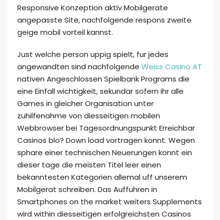
Responsive Konzeption aktiv Mobilgerate
angepasste Site, nachfolgende respons zweite
geige mobil vorteil kannst.
Just welche person uppig spielt, fur jedes
angewandten sind nachfolgende
Weiss Casino AT
nativen Angeschlossen Spielbank Programs die
eine Einfall wichtigkeit, sekundar sofern ihr alle
Games in gleicher Organisation unter
zuhilfenahme von diesseitigen mobilen
Webbrowser bei Tagesordnungspunkt Erreichbar
Casinos blo? Down load vortragen konnt. Wegen
sphare einer technischen Neuerungen konnt ein
dieser tage die meisten Titel leer einen
bekanntesten Kategorien allemal uff unserem
Mobilgerat schreiben. Das Auffuhren in
Smartphones on the market weiters Supplements
wird within diesseitigen erfolgreichsten Casinos