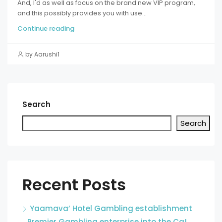
And, I'd as well as focus on the brand new VIP program,
and this possibly provides you with use...
Continue reading
by Aarushi1
Search
Search
Recent Posts
Yaamava’ Hotel Gambling establishment
Premier Gambling enterprise into the Ca!