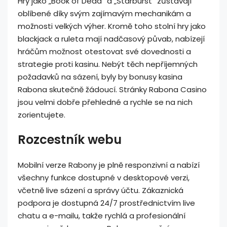
Hry jako „Book of Dead“ a „Starburst“ zůstávají
oblíbené díky svým zajímavým mechanikám a
možnosti velkých výher. Kromě toho stolní hry jako
blackjack a ruleta mají nadčasový půvab, nabízejí
hráčům možnost otestovat své dovednosti a
strategie proti kasinu. Nebýt těch nepříjemných
požadavků na sázení, byly by bonusy kasina
Rabona skutečně žádoucí. Stránky Rabona Casino
jsou velmi dobře přehledné a rychle se na nich
zorientujete.
Rozcestník webu
Mobilní verze Rabony je plně responzivní a nabízí
všechny funkce dostupné v desktopové verzi,
včetně live sázení a správy účtu. Zákaznická
podpora je dostupná 24/7 prostřednictvím live
chatu a e-mailu, takže rychlá a profesionální