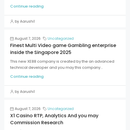
Continue reading
by Aarushi1
August 7, 2026
Uncategorized
Finest Multi Video game Gambling enterprise
inside the Singapore 2025
This new XE88 company is created by the an advanced
technical developer and you may this company...
Continue reading
by Aarushi1
August 7, 2026
Uncategorized
X1 Casino RTP, Analytics And you may
Commission Research