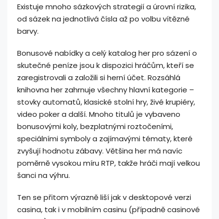
Existuje mnoho sázkových strategií a úrovní rizika,
od sázek na jednotlivá čísla až po volbu vítězné
barvy.
Bonusové nabídky a celý katalog her pro sázení o
skutečné peníze jsou k dispozici hráčům, kteří se
zaregistrovali a založili si herní účet. Rozsáhlá
knihovna her zahrnuje všechny hlavní kategorie –
stovky automatů, klasické stolní hry, živé krupiéry,
video poker a další. Mnoho titulů je vybaveno
bonusovými koly, bezplatnými roztočeními,
speciálními symboly a zajímavými tématy, které
zvyšují hodnotu zábavy. Většina her má navíc
poměrně vysokou míru RTP, takže hráči mají velkou
šanci na výhru.
Ten se přitom výrazně liší jak v desktopové verzi
casina, tak i v mobilním casinu (případně casinové