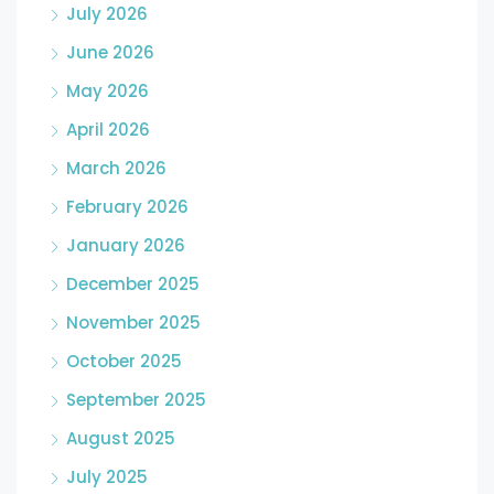
July 2026
June 2026
May 2026
April 2026
March 2026
February 2026
January 2026
December 2025
November 2025
October 2025
September 2025
August 2025
July 2025