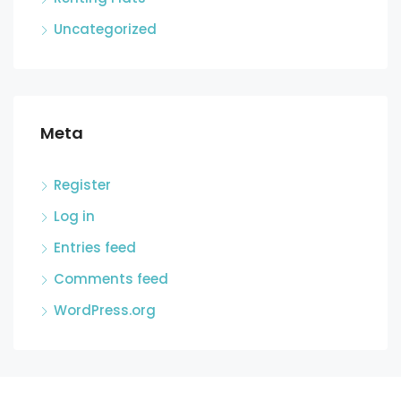
Uncategorized
Meta
Register
Log in
Entries feed
Comments feed
WordPress.org