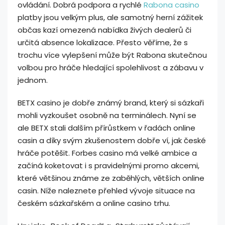
ovládání. Dobrá podpora a rychlé
Rabona casino
platby jsou velkým plus, ale samotný herní zážitek
občas kazí omezená nabídka živých dealerů či
určitá absence lokalizace. Přesto věříme, že s
trochu více vylepšení může být Rabona skutečnou
volbou pro hráče hledající spolehlivost a zábavu v
jednom.
BETX casino je dobře známý brand, který si sázkaři
mohli vyzkoušet osobně na terminálech. Nyní se
ale BETX stali dalším přírůstkem v řadách online
casin a díky svým zkušenostem dobře ví, jak české
hráče potěšit. Forbes casino má velké ambice a
začíná koketovat i s pravidelnými promo akcemi,
které většinou známe ze zaběhlých, větších online
casin. Níže naleznete přehled vývoje situace na
českém sázkařském a online casino trhu.