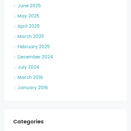
June 2025
May 2025
April 2025
March 2025
February 2025
December 2024
July 2024
March 2016
January 2016
Categories