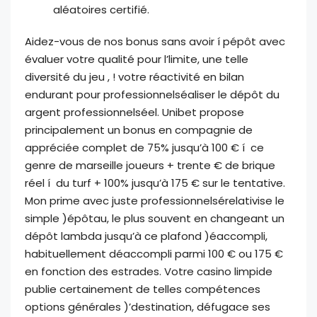
aléatoires certifié.
Aidez-vous de nos bonus sans avoir í pépôt avec
évaluer votre qualité pour l’limite, une telle
diversité du jeu , ! votre réactivité en bilan
endurant pour professionnelséaliser le dépôt du
argent professionnelséel. Unibet propose
principalement un bonus en compagnie de
appréciée complet de 75% jusqu’à 100 € í ce
genre de marseille joueurs + trente € de brique
réel í du turf + 100% jusqu’à 175 € sur le tentative.
Mon prime avec juste professionnelsérelativise le
simple )épôtau, le plus souvent en changeant un
dépôt lambda jusqu’à ce plafond )éaccompli,
habituellement déaccompli parmi 100 € ou 175 €
en fonction des estrades. Votre casino limpide
publie certainement de telles compétences
options générales )’destination, défugace ses