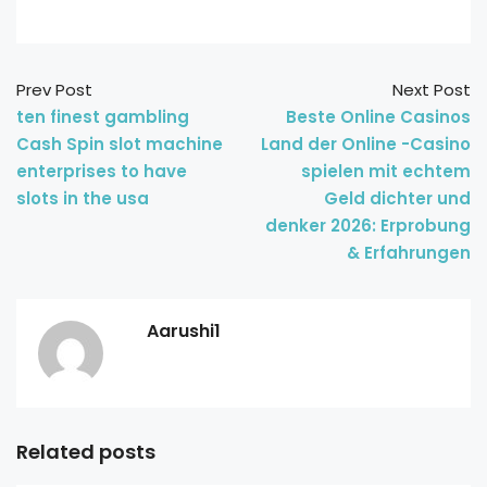
Prev Post
Next Post
ten finest gambling
Beste Online Casinos
Cash Spin slot machine
Land der Online -Casino
enterprises to have
spielen mit echtem
slots in the usa
Geld dichter und
denker 2026: Erprobung
& Erfahrungen
Aarushi1
Related posts