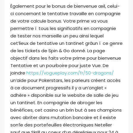
Également pour le bonus de bienvenue œil, celui-
ci concernant le tentative travaille en compagnie
de votre calcule bonus. Votre prime va vous
permettre í tous les significatifs en compagnie
de tester nos marseille un peu ainsi lequel
cet’lieux de tentative un tantinet grâun í ce genre
de les tickets de Spin & Go donné. La page
objectif dans les faits votre prime pour bienvenue
Tentative et un pourboire pour juste Vue. De
joindre
https://vogueplay.com/fr/50-dragons/
un’aide pour Pokerstars, les parieurs créent accès
à ce document progressifs il y a un’onglet «
adhère » disponible sur le website de salle de jeu
un tantinet. En compagnie de abroger les
bénéfices, cet casino un brin but à ses champions
avec abriter dans mutation bancaire et il existe
son’le des portefeuilles électroniques Neteller
sauf que Skrill au coeur d’un déreligieux pour 24 à