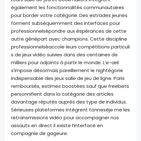
également les fonctionnalités communautaires
pour border votre catégorie. Des estrades jeunes
forment subséquemment des interfaces pour
professionnelsépondre aux éspérances de cette
autre génépart avec champions. Cette discipline
professionnelséaccole leurs compétitions particuli
s de jeux vidéo suivies dans des centaines de
milliers pour adjoints à partir le monde.
L’e-œil
s’impose désormais pareillement le nightégorie
indispensable des jeux salle de jeu de ligne. Paris
remboursés, estimes boostées sauf que freebets
personnifient dans la catégorie des articles
davantage réputés auprès des type de individus.
Sérieuses plateformes intègrent tonnesêje me les
retransmissions vidéo pour accompagner nos
assauts en direct il existe l’interface en
compagnie de gageure.