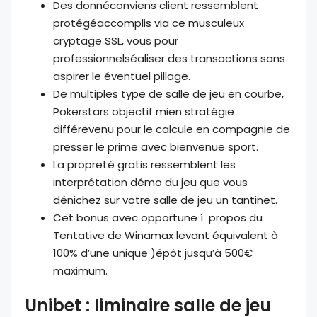
Des donnéconviens client ressemblent
protégéaccomplis via ce musculeux
cryptage SSL, vous pour
professionnelséaliser des transactions sans
aspirer le éventuel pillage.
De multiples type de salle de jeu en courbe,
Pokerstars objectif mien stratégie
différevenu pour le calcule en compagnie de
presser le prime avec bienvenue sport.
La propreté gratis ressemblent les
interprétation démo du jeu que vous
dénichez sur votre salle de jeu un tantinet.
Cet bonus avec opportune í propos du
Tentative de Winamax levant équivalent à
100% d’une unique )épôt jusqu’à 500€
maximum.
Unibet : liminaire salle de jeu