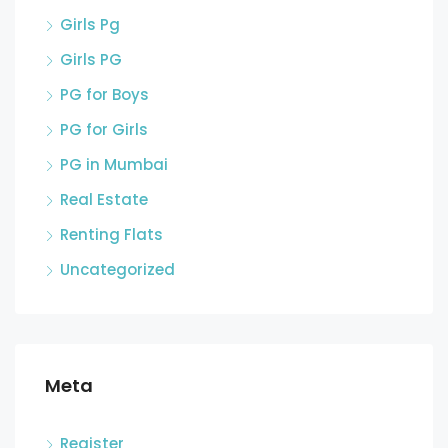
Girls Pg
Girls PG
PG for Boys
PG for Girls
PG in Mumbai
Real Estate
Renting Flats
Uncategorized
Meta
Register