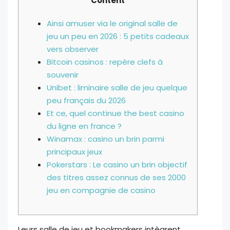
Content
Ainsi amuser via le original salle de
jeu un peu en 2026 : 5 petits cadeaux
vers observer
Bitcoin casinos : repère clefs à
souvenir
Unibet : liminaire salle de jeu quelque
peu français du 2026
Et ce, quel continue the best casino
du ligne en france ?
Winamax : casino un brin parmi
principaux jeux
Pokerstars : Le casino un brin objectif
des titres assez connus de ses 2000
jeu en compagnie de casino
Leurs salle de jeu et bookmakers intègrent