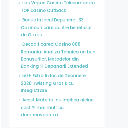
Las Vegas Casino Telecomanda:
TOP casino Outback
Bonus In locul Depunere : 33
Cazinouri care au Are beneficiul
de Gratis
Decodificarea Casino 888
Romania: Analiza Tehnica un bun
Bonusurilor, Metodelor din
Banking ?i Depanarii Extended
50+ Extra In loc de Depunere
2026 Twisting Gratis cu
Inregistrare
Acest Material nu implica niciun
cost ?i mai mult cu
dumneavoastra