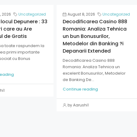
, 2026
Uncategorized
August 8, 2026
Uncategorized
 locul Depunere : 33
Decodificarea Casino 888
i care au Are
Romania: Analiza Tehnica
ul de Gratis
un bun Bonusurilor,
Metodelor din Banking ?i
sa toate raspundem la
Depanarii Extended
tea primi importante
asociat cu Bonus
Decodificarea Casino 888
Romania: Analiza Tehnica un
excelent Bonusurilor, Metodelor
reading
de Banking De...
Continue reading
hi1
by Aarushi1