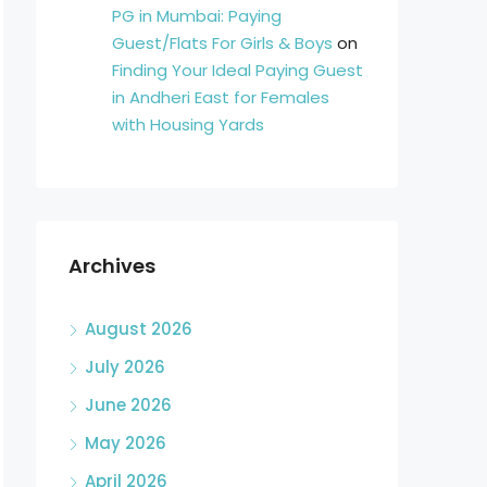
PG in Mumbai: Paying
Guest/Flats For Girls & Boys
on
Finding Your Ideal Paying Guest
in Andheri East for Females
with Housing Yards
Archives
August 2026
July 2026
June 2026
May 2026
April 2026