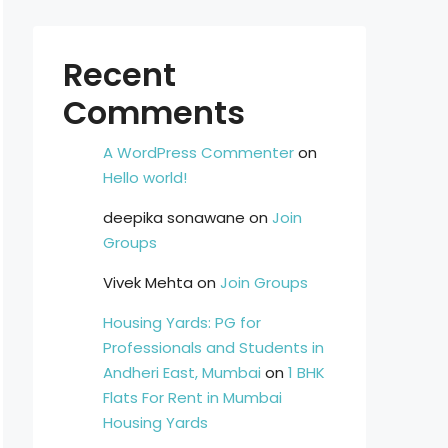
Recent
Comments
A WordPress Commenter
on
Hello world!
deepika sonawane
on
Join
Groups
Vivek Mehta
on
Join Groups
Housing Yards: PG for
Professionals and Students in
Andheri East, Mumbai
on
1 BHK
Flats For Rent in Mumbai
Housing Yards