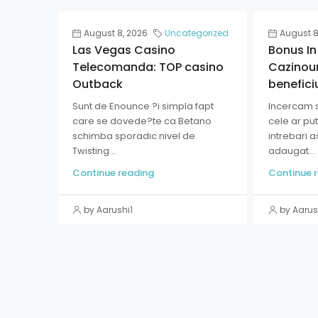
August 8, 2026
Uncategorized
August 8
Las Vegas Casino
Bonus In
Telecomanda: TOP casino
Cazinour
Outback
benefici
Sunt de Enounce ?i simpla fapt
Incercam 
care se dovede?te ca Betano
cele ar pu
schimba sporadic nivel de
intrebari 
Twisting...
adaugat...
Continue reading
Continue 
by Aarushi1
by Aarus