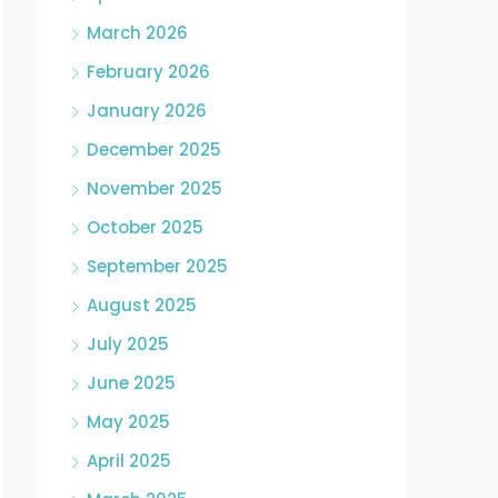
March 2026
February 2026
January 2026
December 2025
November 2025
October 2025
September 2025
August 2025
July 2025
June 2025
May 2025
April 2025