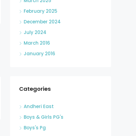
March 2025
February 2025
December 2024
July 2024
March 2016
January 2016
Categories
Andheri East
Boys & Girls PG's
Boys's Pg