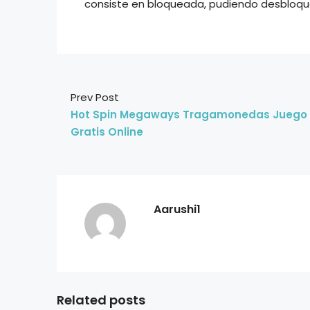
consiste en bloqueada, pudiendo desbloqu
Prev Post
Hot Spin Megaways Tragamonedas Juego
Gratis Online
Aarushi1
Related posts