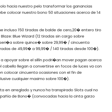
olo hacia nuestro pelo transformar los ganancias
ebe colocar nuestro bono 50 situaciones acerca de 14
ue incluso 150 tiradas de balde de cero,20� entero tiro
e Blaze: Blue Wizard (12 tiradas sin cargo sobre
 seri�a sobre quince� sobre 29,99� / cincuenta
iradas de 49,99� a 99,99� / 140 tiradas desde 100�).
 a apoyar sobre el sillí­n podri�an mover pagan acerca
 cabello llegan a convertirse en focos de luces va con
en colocar cincuenta ocasiones con el fin de
clusive cualquier maximo sobre 100�).
ta en arreglado y nunca ha transpirado Slots cual no
pañía de Bono� (convocadas hacia la cinta garzo