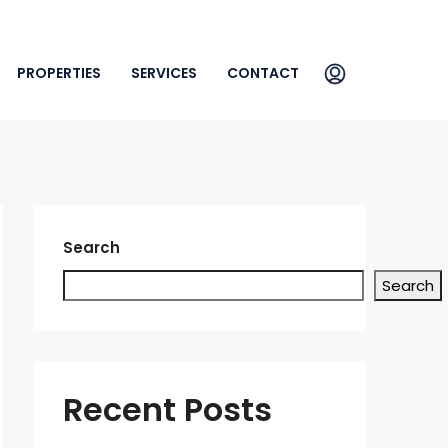
PROPERTIES
SERVICES
CONTACT
Search
Search
Recent Posts