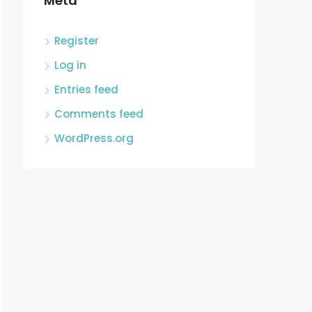
Meta
Register
Log in
Entries feed
Comments feed
WordPress.org