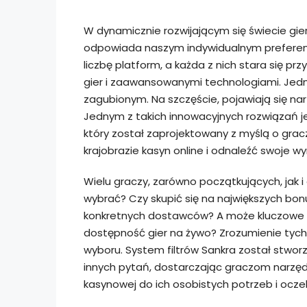
W dynamicznie rozwijającym się świecie gier
odpowiada naszym indywidualnym preferen
liczbę platform, a każda z nich stara się p
gier i zaawansowanymi technologiami. Jedn
zagubionym. Na szczęście, pojawiają się nar
Jednym z takich innowacyjnych rozwiązań je
który został zaprojektowany z myślą o g
krajobrazie kasyn online i odnaleźć swoje 
Wielu graczy, zarówno początkujących, jak 
wybrać? Czy skupić się na największych bo
konkretnych dostawców? A może kluczowe są
dostępność gier na żywo? Zrozumienie tyc
wyboru. System filtrów Sankra został stworz
innych pytań, dostarczając graczom narzęd
kasynowej do ich osobistych potrzeb i ocze