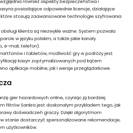
zględnia również aspekty bezpieczeństwa i
asyna posiadające odpowiednie licencje, działające
, które stosują zaawansowane technologie szyfrowania
 obsługi klienta są niezwykle ważne. System pozwala
arcie w języku polskim, a także jakie kanały
 e-mail, telefon).
artfonów i tabletów, możliwość gry w podróży jest
tyfikację kasyn zoptymalizowanych pod kątem
no aplikacje mobilne, jak i wersje przeglądarkowe.
acza
żę gier hazardowych online, czyniąc ją bardziej
em filtrów Sankra jest doskonałym przykładem tego, jak
rawy doświadczeń graczy. Dzięki algorytmom
t w stanie dostarczyć spersonalizowane rekomendacje,
om użytkowników.