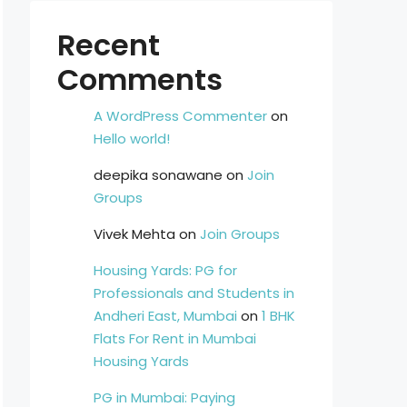
Recent
Comments
A WordPress Commenter
on
Hello world!
deepika sonawane
on
Join
Groups
Vivek Mehta
on
Join Groups
Housing Yards: PG for
Professionals and Students in
Andheri East, Mumbai
on
1 BHK
Flats For Rent in Mumbai
Housing Yards
PG in Mumbai: Paying