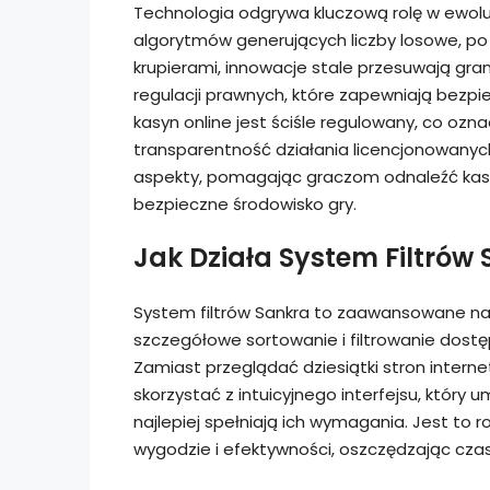
Technologia odgrywa kluczową rolę w ewol
algorytmów generujących liczby losowe, po 
krupierami, innowacje stale przesuwają gran
regulacji prawnych, które zapewniają bezpi
kasyn online jest ściśle regulowany, co ozn
transparentność działania licencjonowanyc
aspekty, pomagając graczom odnaleźć kasy
bezpieczne środowisko gry.
Jak Działa System Filtrów
System filtrów Sankra to zaawansowane na
szczegółowe sortowanie i filtrowanie dostę
Zamiast przeglądać dziesiątki stron intern
skorzystać z intuicyjnego interfejsu, który
najlepiej spełniają ich wymagania. Jest to
wygodzie i efektywności, oszczędzając czas 