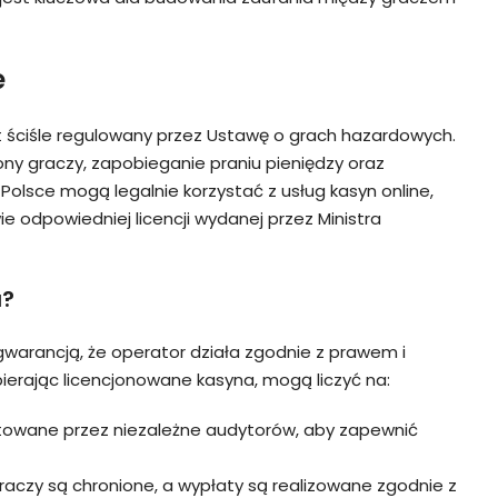
e
t ściśle regulowany przez Ustawę o grach hazardowych.
ony graczy, zapobieganie praniu pieniędzy oraz
Polsce mogą legalnie korzystać z usług kasyn online,
e odpowiedniej licencji wydanej przez Ministra
a?
t gwarancją, że operator działa zgodnie z prawem i
ierając licencjonowane kasyna, mogą liczyć na:
stowane przez niezależne audytorów, aby zapewnić
raczy są chronione, a wypłaty są realizowane zgodnie z