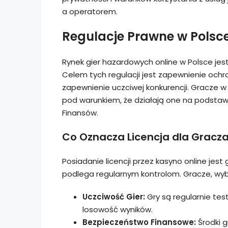
a operatorem.
Regulacje Prawne w Polsc
Rynek gier hazardowych online w Polsce jes
Celem tych regulacji jest zapewnienie ochr
zapewnienie uczciwej konkurencji. Gracze w 
pod warunkiem, że działają one na podstawi
Finansów.
Co Oznacza Licencja dla Gracz
Posiadanie licencji przez kasyno online jes
podlega regularnym kontrolom. Gracze, wyb
Uczciwość Gier:
Gry są regularnie te
losowość wyników.
Bezpieczeństwo Finansowe:
Środki g