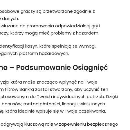
osobowe graczy są przetwarzane zgodnie z
e danych.
wiązane do promowania odpowiedzialnej gry i
raczy, którzy mogą mieć problemy z hazardem.
ntyfikacji kasyn, które spełniają te wymogi,
egalnych platform hazardowych.
yno – Podsumowanie Osiągnięć
yzja, która może znacząco wpłynąć na Twoje
 filtrów Sankra został stworzony, aby uczynić ten
ostosowanym do Twoich indywidualnych potrzeb. Dzięki
 bonusów, metod płatności, licencji i wielu innych
, która idealnie wpisuje się w Twoje oczekiwania.
ne odgrywają kluczową rolę w zapewnieniu bezpiecznego