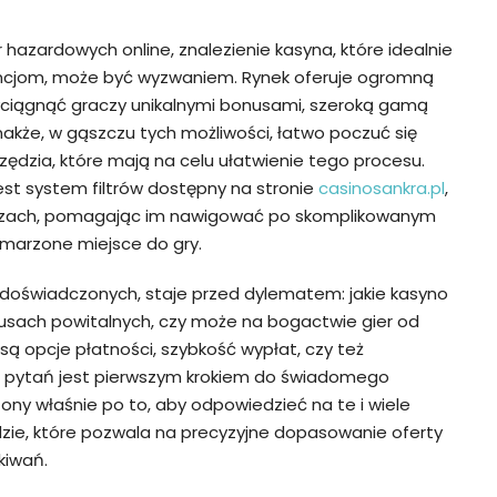
 hazardowych online, znalezienie kasyna, które idealnie
cjom, może być wyzwaniem. Rynek oferuje ogromną
rzyciągnąć graczy unikalnymi bonusami, szeroką gamą
akże, w gąszczu tych możliwości, łatwo poczuć się
zędzia, które mają na celu ułatwienie tego procesu.
st system filtrów dostępny na stronie
casinosankra.pl
,
raczach, pomagając im nawigować po skomplikowanym
wymarzone miejsce do gry.
i doświadczonych, staje przed dylematem: jakie kasyno
nusach powitalnych, czy może na bogactwie gier od
 opcje płatności, szybkość wypłat, czy też
h pytań jest pierwszym krokiem do świadomego
ony właśnie po to, aby odpowiedzieć na te i wiele
zie, które pozwala na precyzyjne dopasowanie oferty
kiwań.