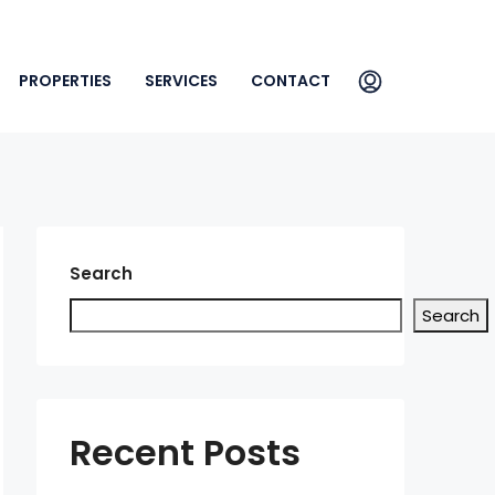
PROPERTIES
SERVICES
CONTACT
Search
Search
Recent Posts