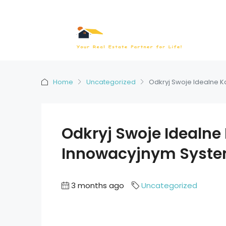
Home
Uncategorized
Odkryj Swoje Idealne K
Odkryj Swoje Idealne
Innowacyjnym Syste
3 months ago
Uncategorized