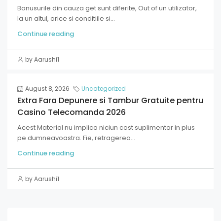
Bonusurile din cauza get sunt diferite, Out of un utilizator,
la un altul, orice si conditiile si...
Continue reading
by Aarushi1
August 8, 2026
Uncategorized
Extra Fara Depunere si Tambur Gratuite pentru
Casino Telecomanda 2026
Acest Material nu implica niciun cost suplimentar in plus
pe dumneavoastra. Fie, retragerea...
Continue reading
by Aarushi1