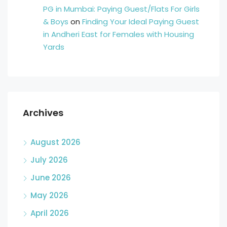
PG in Mumbai: Paying Guest/Flats For Girls
& Boys
on
Finding Your Ideal Paying Guest
in Andheri East for Females with Housing
Yards
Archives
August 2026
July 2026
June 2026
May 2026
April 2026