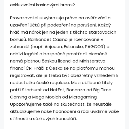
exkluzivními kasinovými hrami?
Provozovatel si vyhrazuje právo na ověřování a
uzavření účtů při podezření na porušení. Každý
hráč má nárok jen na jeden z těchto startovacích
bonusů. Bankonbet Casino je licencované v
zahraničí (např. Anjouan, Estonsko, PAGCOR) a
nabízí legální a bezpečné prostředí, nicméně
nemá platnou českou licenci od Ministerstva
financí ČR. Hráči z Česka se na platformu mohou
registrovat, ale je třeba být obezřetný vzhledem k
nedostatku české regulace. Mezi oblíbené tituly
patří Starburst od NetEnt, Bonanza od Big Time
Gaming a Mega Moolah od Microgaming.
Upozorňujeme také na skutečnost, že neustále
aktualizujeme naše hodnocení a rádi uvidíme vaše
stížnosti u sázkových kanceláří.