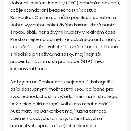
dokončit ověření identity (KYC) nahráním dokladů,
což je standardní bezpečnostní postup.
BankonBet Casino se může pochlubit bohatou a
dobře vyvinutou sekcí živého kasina, která nabízí
širokou škálu her s živými krupiéry v reálném čase.
Přesto mějte na paměti, že ačkoli jsou automaty o
skutečné peníze velmi zábavné a často oblíbené
z hlediska příspěvku na sázky, mají nejnižší
procento návratnosti pro hráče (RTP) mezi
kasinovými hrami.
Sloty jsou na Bankonbetu nejbohatší kategorií s
tisíci dostupnými možnostmi Jsou oblíbené pro
svou jednoduchost a vyžadují minimální strategii,
což z nich dělá nejlepší volbu pro mnoho hráčů.
Automaty na Bankonbet mají různá témata,
včetně klasických, fantasy, futuristických a
historických, spolu s různými funkcemi a