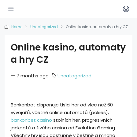
Home
Uncategorized
Online kasino, automaty a hry CZ
Online kasino, automaty
a hry CZ
7 months ago
Uncategorized
Bankonbet disponuje tisíci her od více než 60
vývojářů, včetně online automatů (pokies),
bankonbet casino
stolních her, progresivních
jackpotů a živého casina od Evolution Gaming.
Všechny hry jsou dostupné v češtině a mnoho