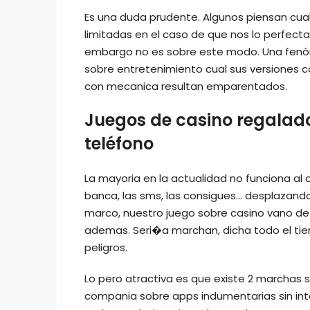
Es una duda prudente. Algunos piensan cua
limitadas en el caso de que nos lo perfect
embargo no es sobre este modo. Una fenóme
sobre entretenimiento cual sus versiones co
con mecanica resultan emparentados.
Juegos de casino regalado 
teléfono
La mayoria en la actualidad no funciona al 
banca, las sms, las consigues… desplazandol
marco, nuestro juego sobre casino vano de
ademas. Seri�a marchan, dicha todo el ti
peligros.
Lo pero atractiva es que existe 2 marchas
compania sobre apps indumentarias sin i