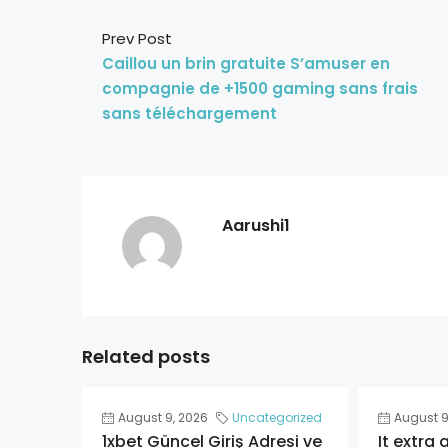
Prev Post
Caillou un brin gratuite S’amuser en
compagnie de +1500 gaming sans frais
sans téléchargement
Aarushi1
Related posts
August 9, 2026
Uncategorized
August 9
1xbet Güncel Giriş Adresi ve
It extra 