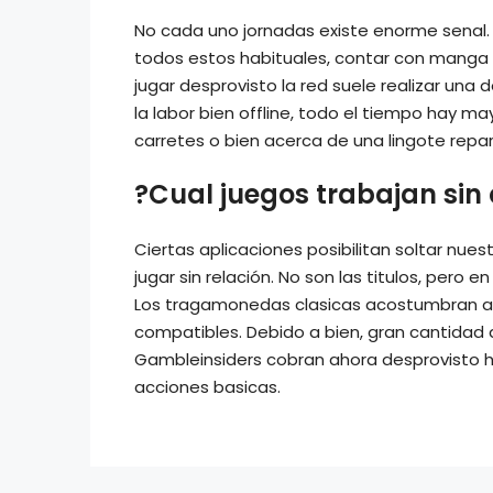
No cada uno jornadas existe enorme senal.
todos estos habituales, contar con manga l
jugar desprovisto la red suele realizar un
la labor bien offline, todo el tiempo hay m
carretes o bien acerca de una lingote rep
?Cual juegos trabajan sin 
Ciertas aplicaciones posibilitan soltar nu
jugar sin relación. No son las titulos, pero 
Los tragamonedas clasicas acostumbran a
compatibles. Debido a bien, gran cantidad 
Gambleinsiders cobran ahora desprovisto h
acciones basicas.