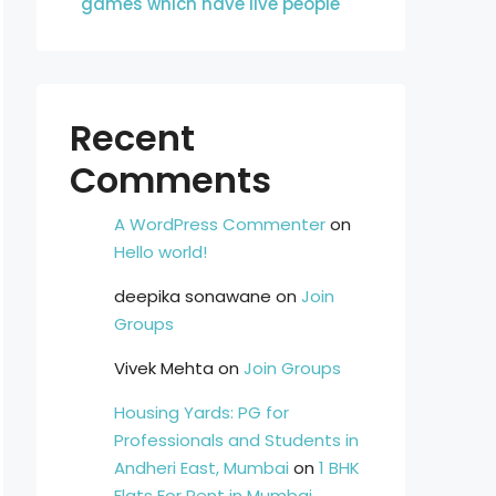
games which have live people
Recent
Comments
A WordPress Commenter
on
Hello world!
deepika sonawane
on
Join
Groups
Vivek Mehta
on
Join Groups
Housing Yards: PG for
Professionals and Students in
Andheri East, Mumbai
on
1 BHK
Flats For Rent in Mumbai