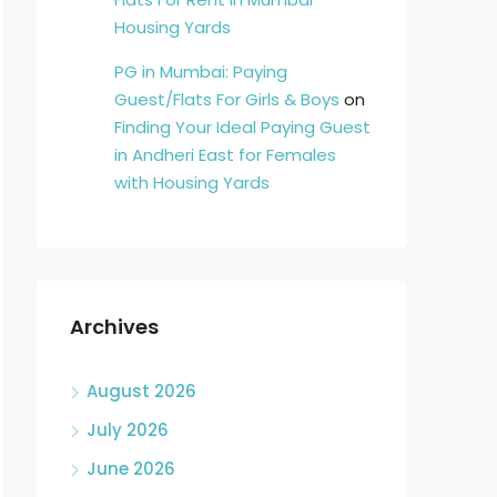
Housing Yards
PG in Mumbai: Paying
Guest/Flats For Girls & Boys
on
Finding Your Ideal Paying Guest
in Andheri East for Females
with Housing Yards
Archives
August 2026
July 2026
June 2026