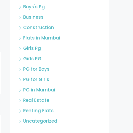
Boys's Pg
Business
Construction
Flats in Mumbai
Girls Pg
Girls PG
PG for Boys
PG for Girls
PG in Mumbai
Real Estate
Renting Flats
Uncategorized