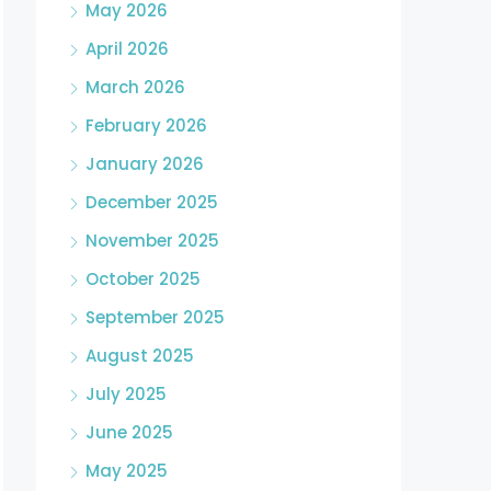
May 2026
April 2026
March 2026
February 2026
January 2026
December 2025
November 2025
October 2025
September 2025
August 2025
July 2025
June 2025
May 2025