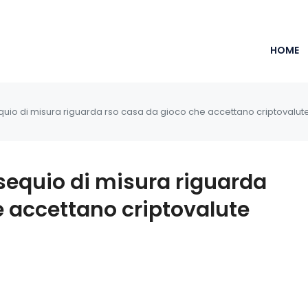
HOME
sequio di misura riguarda rso casa da gioco che accettano criptovalut
ossequio di misura riguarda
e accettano criptovalute