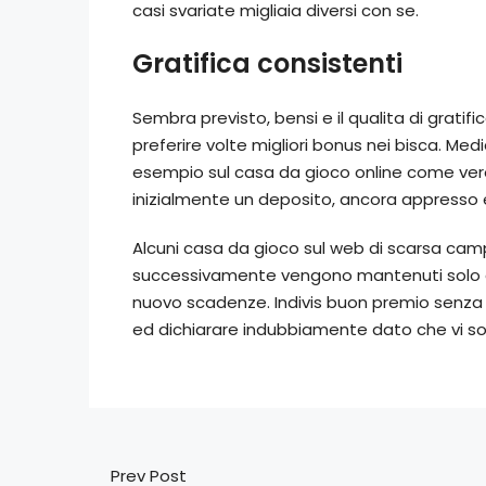
casi svariate migliaia diversi con se.
Gratifica consistenti
Sembra previsto, bensi e il qualita di grati
preferire volte migliori bonus nei bisca. Me
esempio sul casa da gioco online come veros
inizialmente un deposito, ancora appresso 
Alcuni casa da gioco sul web di scarsa ca
successivamente vengono mantenuti solo a 
nuovo scadenze. Indivis buon premio senza 
ed dichiarare indubbiamente dato che vi sono
Prev Post