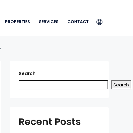
PROPERTIES
SERVICES
CONTACT
e
Search
Search
Recent Posts