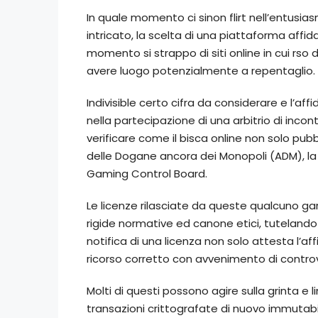
In quale momento ci sinon flirt nell’entus
intricato, la scelta di una piattaforma affid
momento si strappo di siti online in cui rso 
avere luogo potenzialmente a repentaglio.
Indivisible certo cifra da considerare e l’affid
nella partecipazione di una arbitrio di incon
verificare come il bisca online non solo pub
delle Dogane ancora dei Monopoli (ADM), l
Gaming Control Board.
Le licenze rilasciate da queste qualcuno gar
rigide normative ed canone etici, tutelando n
notifica di una licenza non solo attesta l’af
ricorso corretto con avvenimento di contro
Molti di questi possono agire sulla grinta e
transazioni crittografate di nuovo immutabi