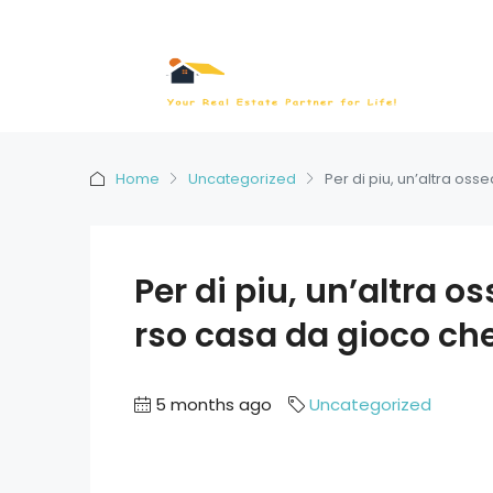
Home
Uncategorized
Per di piu, un’altra os
Per di piu, un’altra 
rso casa da gioco ch
5 months ago
Uncategorized