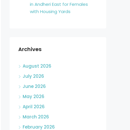
in Andheri East for Females
with Housing Yards
Archives
August 2026
July 2026
June 2026
May 2026
April 2026
March 2026
February 2026