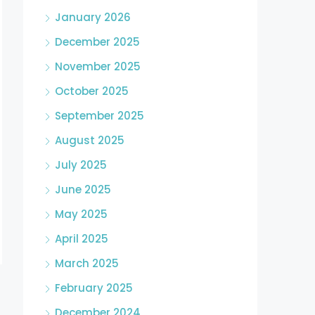
January 2026
December 2025
November 2025
October 2025
September 2025
August 2025
July 2025
June 2025
May 2025
April 2025
March 2025
February 2025
December 2024