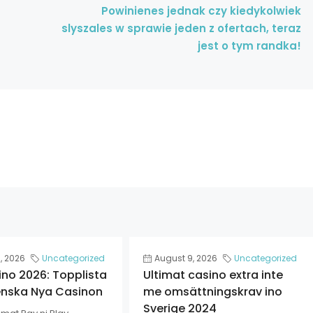
Powinienes jednak czy kiedykolwiek
slyszales w sprawie jeden z ofertach, teraz
jest o tym randka!
, 2026
Uncategorized
August 9, 2026
Uncategorized
no 2026: Topplista
Ultimat casino extra inte
enska Nya Casinon
me omsättningskrav ino
Sverige 2024