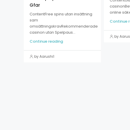
ContentUlt
Gfar
casinonBef
online säke
ContentFree spins utan insättning
sam
Continue 
omsättningskravRekommenderade
casinon utan Spelpaus...
by Aarus
Continue reading
by Aarushi1