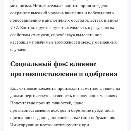
механизма. Незначительная частота происхождения
сохраняет высокий уровень внимания и побуждения к
присоединению в аналогичных обстоятельствах в азино
777. Контролируется чувствительность к регулярным
свойствам стимулов, способствуя выделять по-
настоящему значимые возможности между обыденных
случаев.
Социальный фон: влияние
противопоставления и одобрения
Коллективные элементы производят заметное влияние на
допаминергическую активность в волнующих условиях.
Присутствие прочих личностей, шанс
противопоставления исходов и обретение публичного
признания создают дополнительные слои побуждения.
Имитирующие клетки активируются при