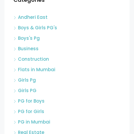
Andheri East
Boys & Girls PG's
Boys's Pg
Business
Construction
Flats in Mumbai
Girls Pg
Girls PG
PG for Boys
PG for Girls
PG in Mumbai
Real Estate