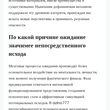
источники материалов, имели преимущества в
существовании. Нынешняя дофаминовая механизм
поддержала эту древнюю алгоритм, принуждая нас
искать новые перспективы и принимать разумные
опасности.
По какой причине ожидание
значимее непосредственного
исхода
Мозговые процессы ожидания производят более
основательное воздействие на ментальность личности,
чем момент получения фактического финала. Фаза
предвкушения отмечается интенсивной
функционированием представления, созданием
психических схем и аффективным симуляцией
потенциальных исходов. В azino777
интенсифицируются познавательные механизмы,