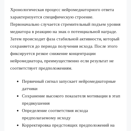
Хронологическая процесс нейромедиаторного ответа
характеризуется специфическую строение.
Первоначально случается стремительный подъем уровня
медиатора в реакцию на знак о потенциальной награде.
Затем происходит фаза стабильной активности, который
сохраняется до периода получения исхода. После этого
фиксируется резкое снижение концентрации
нейромедиатора, преимущественно если результат не
соответствует предположениям.
Первичный сигнал запускает нейромедиаторные
датчики
Сохранение высокого показателя мотивации в этап
предвкушения
Определение соответствия исхода
предполагаемому исходу
Корректировка предстоящих предположений на