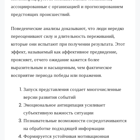
ассоциированные с организацией и прогнозированием
предстоящих происшествий.
Поведенческие анализы доказывают, что люди нередко
переоценивают силу и длительность переживаний,
которые они испытают при получении результата. Этот
эффект, называемый как аффективное предвидение,
проясняет, отчего ожидание кажется более
выразительным и насыщенным, чем фактическое
восприятие периода победы или поражения.
Запуск представления создает многочисленные
версии развития событий
Эмоциональное антиципация усиливает
субъективную важность ситуации
Познавательные возможности сосредотачиваются
на обработке подходящей информации
Формируется устойчивая мотивационная