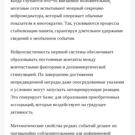
Когда случается что-то внезапное положительное,
мозговые сети испытывают мощный секрецию
нейромедиатора, который опережает обычные
показатели в многократно. Так, усиливаются процессы
стабилизации памяти, гарантируя длительное удержание
сведений о необычном событии.
Нейропластичность нервной системы обеспечивает
образовывать постоянные контакты между
контекстными факторами и допаминергической
стимуляцией. По завершении достижения
непредвиденной награды даже опосредованные указания
о условиях могут запускать антиципирующие реакции.
Это генерирует базис для образования приобретенных
ассоциаций, которые воздействуют на грядущее
активность.
Математические свойства редких событий делают их
чрезвычайно соблазнительными для дофаминовой