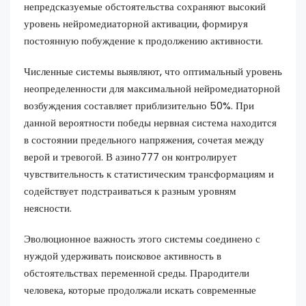
непредсказуемые обстоятельства сохраняют высокий
уровень нейромедиаторной активации, формируя
постоянную побуждение к продолжению активности.
Численные системы выявляют, что оптимальный уровень
неопределенности для максимальной нейромедиаторной
возбуждения составляет приблизительно 50%. При
данной вероятности победы нервная система находится
в состоянии предельного напряжения, сочетая между
верой и тревогой. В азино777 он контролирует
чувствительность к статистическим трансформациям и
содействует подстраиваться к разным уровням
неясности.
Эволюционное важность этого системы соединено с
нуждой удерживать поисковое активность в
обстоятельствах переменной среды. Прародители
человека, которые продолжали искать современные