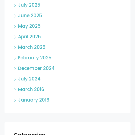
July 2025
June 2025
May 2025
April 2025
March 2025
February 2025
December 2024
July 2024
March 2016
January 2016
Categories