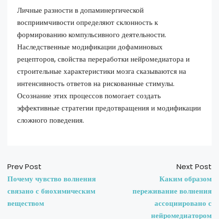
Личные разности в допаминергической
восприимчивости определяют склонность к
формированию компульсивного деятельности.
Наследственные модификации дофаминовых
рецепторов, свойства переработки нейромедиатора и
строительные характеристики мозга сказываются на
интенсивность ответов на рискованные стимулы.
Осознание этих процессов помогает создать
эффективные стратегии предотвращения и модификации
сложного поведения.
Prev Post
Next Post
Почему чувство волнения
Каким образом
связано с биохимическим
переживание волнения
веществом
ассоциировано с
нейромедиатором