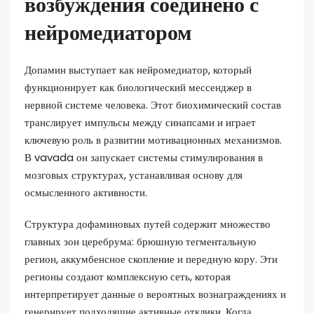
возбуждения соединено с
нейромедиатором
Допамин выступает как нейромедиатор, который
функционирует как биологический мессенджер в
нервной системе человека. Этот биохимический состав
транслирует импульсы между синапсами и играет
ключевую роль в развитии мотивационных механизмов.
В vavada он запускает системы стимулирования в
мозговых структурах, устанавливая основу для
осмысленного активности.
Структура дофаминовых путей содержит множество
главных зон церебрума: брюшную тегментальную
регион, аккумбенсное скопление и передную кору. Эти
регионы создают комплексную сеть, которая
интерпретирует данные о вероятных вознаграждениях и
генерирует подходящие активные отклики. Когда