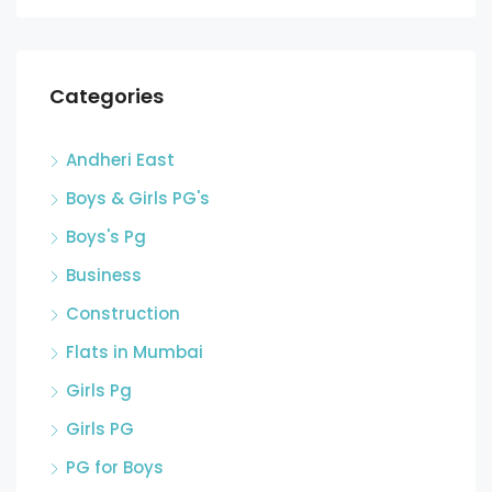
Categories
Andheri East
Boys & Girls PG's
Boys's Pg
Business
Construction
Flats in Mumbai
Girls Pg
Girls PG
PG for Boys