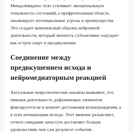
Миндалевидное тело усиливает эмоциональную
тональность состояний, а префронтальная область
анализирует потенциальные угрозы и преимущества.
Это создает комплексный образец нейронной
деятельности, который личность субъективно ощущает
как острое азарт и предвкушение.
Соединение между
предвкушением исхода и
нейромедиаторным реакцией
Актуальные неврологические анализы выявляют, что
пиковая деятельность дофаминовых элементов
фиксируется не в момент достижения вознаграждения, а
в этап антиципации исхода. Этот явление разъясняет,
отчего ожидание зачастую доставляет больше
удовольствия, чем сам результат события.