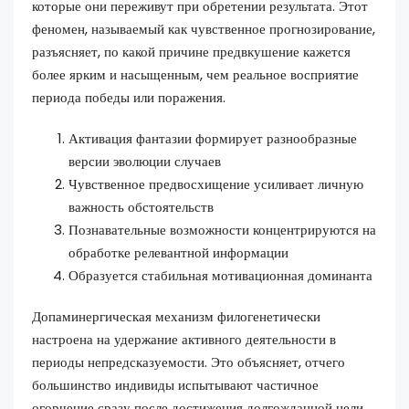
которые они переживут при обретении результата. Этот
феномен, называемый как чувственное прогнозирование,
разъясняет, по какой причине предвкушение кажется
более ярким и насыщенным, чем реальное восприятие
периода победы или поражения.
Активация фантазии формирует разнообразные
версии эволюции случаев
Чувственное предвосхищение усиливает личную
важность обстоятельств
Познавательные возможности концентрируются на
обработке релевантной информации
Образуется стабильная мотивационная доминанта
Допаминергическая механизм филогенетически
настроена на удержание активного деятельности в
периоды непредсказуемости. Это объясняет, отчего
большинство индивиды испытывают частичное
огорчение сразу после достижения долгожданной цели.