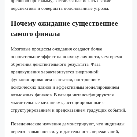
древнюю программу, заставляя нас искать свежие
перспективы и совершать обоснованные угрозы.
Почему ожидание существеннее
самого финала
Мозговые процессы ожидания создают более
основательное эффект на психику личности, чем время
обретения действительного результата. Фаза
предвкушения характеризуется энергичной
функционированием фантазии, построением
психических планов и аффективным моделированием
возможных финалов. В вавада интенсифицируются
мыслительные механизмы, ассоциированные с
структурированием и предсказанием грядущих событий.
Поведенческие изучения демонстрируют, что индивиды
нередко завышают силу и длительность переживаний,