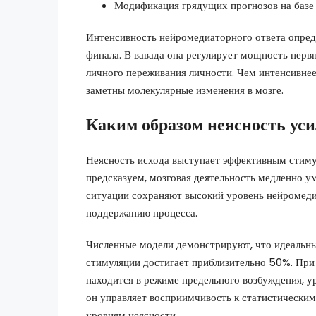
Модификация грядущих прогнозов на базе
Интенсивность нейромедиаторного ответа опред
финала. В вавада она регулирует мощность нерв
личного переживания личности. Чем интенсивнее 
заметны молекулярные изменения в мозге.
Каким образом неясность ус
Неясность исхода выступает эффективным стиму
предсказуем, мозговая деятельность медленно 
ситуации сохраняют высокий уровень нейромеди
поддержанию процесса.
Численные модели демонстрируют, что идеальны
стимуляции достигает приблизительно 50%. При
находится в режиме предельного возбуждения, 
он управляет восприимчивость к статистически
уровням неясности.