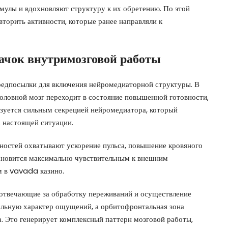
мулы и вдохновляют структуру к их обретению. По этой
торить активности, которые ранее направляли к
качок внутримозговой работы
редпосылки для включения нейромедиаторной структуры. В
ловной мозг переходит в состояние повышенной готовности,
изуется сильным секрецией нейромедиатора, который
а настоящей ситуации.
ностей охватывают ускорение пульса, повышение кровяного
тановится максимально чувствительным к внешним
м в vavada казино.
 отвечающие за обработку переживаний и осуществление
льную характер ощущений, а орбитофронтальная зона
. Это генерирует комплексный паттерн мозговой работы,