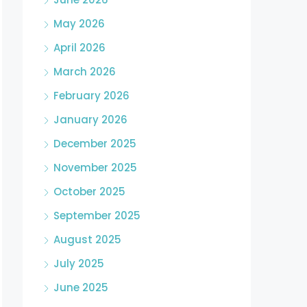
May 2026
April 2026
March 2026
February 2026
January 2026
December 2025
November 2025
October 2025
September 2025
August 2025
July 2025
June 2025