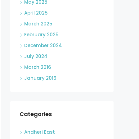
May 2025
April 2025
March 2025
February 2025
December 2024
July 2024
March 2016
January 2016
Categories
Andheri East