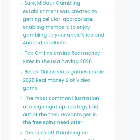
Sure, Midaur Gambling
establishment was created to
getting cellular-appropriate,
enabling members to enjoy
gambling to your apple’s ios and
Android products
Top On-line casino Real money
Sites in the usa having 2026
Better Online slots games inside
2026 Real money Slot Video
game
The most common illustration
of a sign right up strategy laid
out of the their advantages is
the free spins need offer
The rules off Gambling on