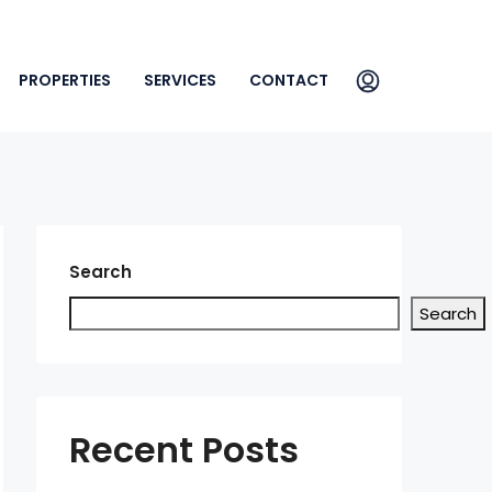
PROPERTIES
SERVICES
CONTACT
Search
Search
Recent Posts