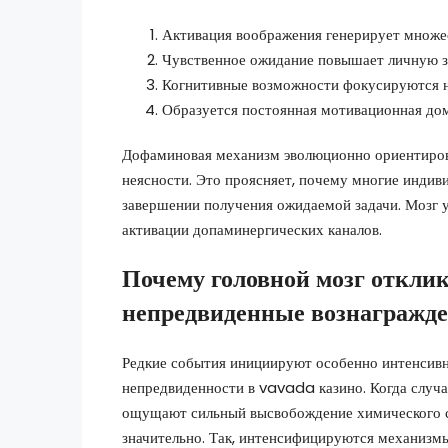
Активация воображения генерирует множес
Чувственное ожидание повышает личную з
Когнитивные возможности фокусируются 
Образуется постоянная мотивационная до
Дофаминовая механизм эволюционно ориентирова
неясности. Это проясняет, почему многие инди
завершении получения ожидаемой задачи. Мозг 
активации допаминергических каналов.
Почему головной мозг откли
непредвиденные вознагражд
Редкие события инициируют особенно интенсивн
непредвиденности в vavada казино. Когда случ
ощущают сильный высвобождение химического с
значительно. Так, интенсифицируются механизм