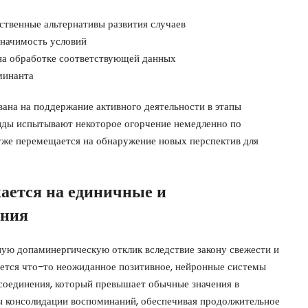
твенные альтернативы развития случаев
начимость условий
на обработке соответствующей данных
минанта
на на поддержание активного деятельности в этапы
виды испытывают некоторое огорчение немедленно по
уже перемещается на обнаружение новых перспектив для
кается на единичные и
ения
ую допаминергическую отклик вследствие закону свежести и
ается что-то неожиданное позитивное, нейронные системы
оединения, который превышает обычные значения в
ы консолидации воспоминаний, обеспечивая продолжительное