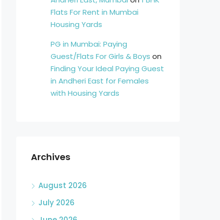
Flats For Rent in Mumbai
Housing Yards
PG in Mumbai: Paying
Guest/Flats For Girls & Boys
on
Finding Your Ideal Paying Guest
in Andheri East for Females
with Housing Yards
Archives
August 2026
July 2026
June 2026