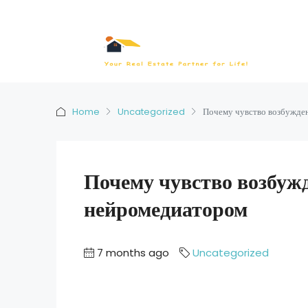
Home
Uncategorized
Почему чувство возбужден
Почему чувство возбужд
нейромедиатором
7 months ago
Uncategorized