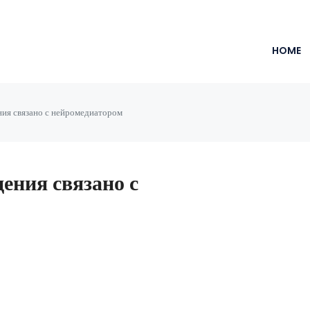
HOME
ия связано с нейромедиатором
ения связано с