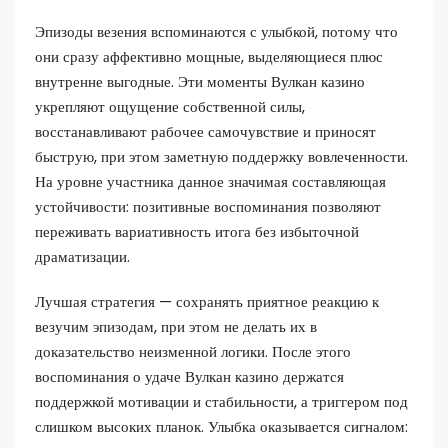
Эпизоды везения вспоминаются с улыбкой, потому что
они сразу аффективно мощные, выделяющиеся плюс
внутренне выгодные. Эти моменты Вулкан казино
укрепляют ощущение собственной силы,
восстанавливают рабочее самочувствие и приносят
быструю, при этом заметную поддержку вовлеченности.
На уровне участника данное значимая составляющая
устойчивости: позитивные воспоминания позволяют
переживать вариативность итога без избыточной
драматизации.
Лучшая стратегия — сохранять приятное реакцию к
везучим эпизодам, при этом не делать их в
доказательство неизменной логики. После этого
воспоминания о удаче Вулкан казино держатся
поддержкой мотивации и стабильности, а триггером под
слишком высоких планок. Улыбка оказывается сигналом: