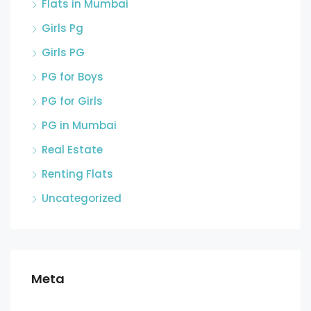
Flats in Mumbai
Girls Pg
Girls PG
PG for Boys
PG for Girls
PG in Mumbai
Real Estate
Renting Flats
Uncategorized
Meta