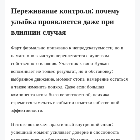
Переживание контроля: почему
улыбка проявляется даже при
влиянии случая
Фарт формально привязано к непредсказуемости, но в
памяти оно зачастую переплетается с чувством
собственного влияния. Участник казино Вулкан
вспоминает не только результат, но и обстановку:
выбранное движение, момент стопа, намерение остаться
а также изменить подход. Даже если большая
компонента итога была вероятностной, психика
стремится замечать в событии отметки собственной
эффективности.
В итоге возникает практичный внутренний сдвиг:
успешный момент усиливает доверие в способность
находить путь в обстановке. Усмешка — маркер того,