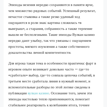
Эпизоды везения нередко сохраняются в памяти ярче,
чем множество рядовых событий. Успешный результат,
нечастое стыковка а также резко удачный ход
ощущаются в роли знак: картина сложилась «в
выигрыш», а старания, собранность а также терпение
вышли не бесполезными. Такие эпизоды Вулкан казино
нередко дают улыбку, так что увязаны с ощущением
простоты, мягкого изумления а также собственного
доказательства личной компетентности.
Для игрока такая тема в особенности практична: фарт в
игровом опыте возникает довольно часто — где-то
«сработало» выбор, где-то совпала цепочка событий, в
третьем месте сработала линия в нужный момент, и
вспомогательные разборы по этой логике сведены в
публикации
вулкан казино
. Осознание того, зачем эти
эпизоды настолько тепло припоминаются, помогает
стабильнее реагировать к колебаниям итога, точнее