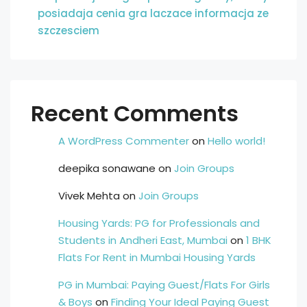
posiadaja cenia gra laczace informacja ze
szczesciem
Recent Comments
A WordPress Commenter
on
Hello world!
deepika sonawane
on
Join Groups
Vivek Mehta
on
Join Groups
Housing Yards: PG for Professionals and
Students in Andheri East, Mumbai
on
1 BHK
Flats For Rent in Mumbai Housing Yards
PG in Mumbai: Paying Guest/Flats For Girls
& Boys
on
Finding Your Ideal Paying Guest