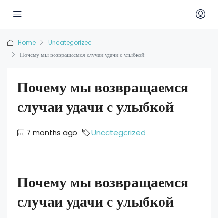
Home
Uncategorized
Почему мы возвращаемся случаи удачи с улыбкой
Почему мы возвращаемся
случаи удачи с улыбкой
7 months ago
Uncategorized
Почему мы возвращаемся
случаи удачи с улыбкой