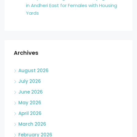
in Andheri East for Females with Housing
Yards
Archives
August 2026
July 2026
June 2026
May 2026
April 2026
March 2026
February 2026