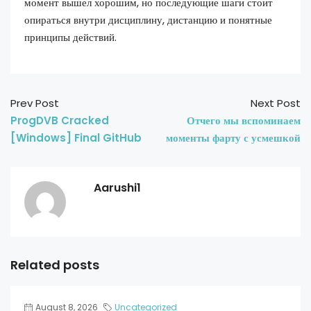
момент вышел хорошим, но последующие шаги стоит
опираться внутри дисциплину, дистанцию и понятные
принципы действий.
Prev Post
Next Post
ProgDVB Cracked
Отчего мы вспоминаем
[Windows] Final GitHub
моменты фарту с усмешкой
Aarushi1
Related posts
August 8, 2026
Uncategorized