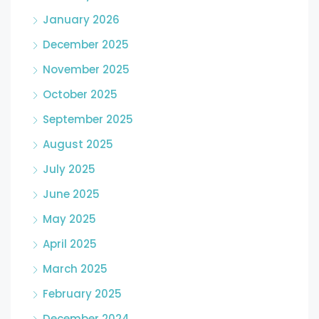
January 2026
December 2025
November 2025
October 2025
September 2025
August 2025
July 2025
June 2025
May 2025
April 2025
March 2025
February 2025
December 2024