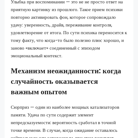
Улыбка при воспоминании — это не не просто ответ на
приятную картинку из прошлого. Такое прием психики
повторно активировать фон, которое сопровождало
удачу: уверенность, драйв, переживание контроля,
удовлетворение от итога. По сути психика переносится к
тому факту, что когда-то было полезно плюс хорошо, и
заново «включает» соединенный с эпизодом
эмоциональный контекст.
Механизм неожиданности: когда
случайность оказывается
важным опытом
Сюрприз — один из наиболее мощных катализаторов
памяти. Удача по сути содержит элемент
непредсказуемости: вероятность сработал в точной
точке времени. В случае, когда ожидание оставалось
нейтральным или осторожным, при этом результат