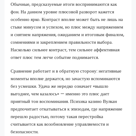
Обычные, предсказуемые итоги воспринимаются как
фон. На данном уровне плюсовой разворот кажется
особенно ярко. Контраст вполне может быть не лишь на
стыке минусом и успехом, но плюс между напряжением
и снятием напряжения, ожиданием и итоговым финалом,
сомнениями и закреплением правильности выбора.
Насколько сильнее контраст, тем сильнее аффективная
ответ плюс тем легче событие поднимается.
Сравнение работает и в обратную сторону: негативные
моменты вполне держатся, но зачастую вспоминаются
без усмешки. Удача же нередко означает «вышло
выгоднее, чем казалось» — именно это плюс дает
приятный тон воспоминания. Психика казино Вулкан
предпочитает откатываться к эпизодам, где напряжение
перешло радостью, потому такая перестройка
считывается как возобновление управляемости и
безопасности.