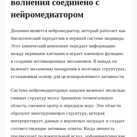
волнения соединено с
нейромедиатором
Допамин является нейромедиатор, который работает как
биологический передатчик в нервной системе индивида.
Этот химический компонент передает информацию
между нервными клетками и играет ключевую функцию
в создании мотивационных механизмов. В вавада он
включает механизмы поощрения в мозговых структурах,
устанавливая основу для целенаправленного активности.
Система нейромедиаторных каналов включает несколько
главных структур мозга: брюшную тегментальную
область, смежное центр и передную кору. Эти области
образуют многоуровневую структуру, которая
интерпретирует данные о вероятных наградах и создает
соответствующие активные ответы. Когда личность
предвкушает положительный исход, дофаминергические