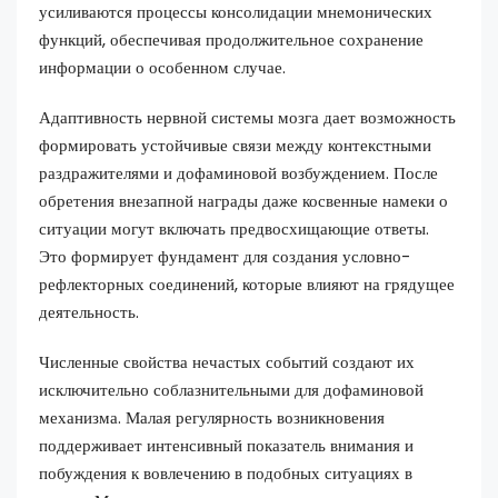
усиливаются процессы консолидации мнемонических
функций, обеспечивая продолжительное сохранение
информации о особенном случае.
Адаптивность нервной системы мозга дает возможность
формировать устойчивые связи между контекстными
раздражителями и дофаминовой возбуждением. После
обретения внезапной награды даже косвенные намеки о
ситуации могут включать предвосхищающие ответы.
Это формирует фундамент для создания условно-
рефлекторных соединений, которые влияют на грядущее
деятельность.
Численные свойства нечастых событий создают их
исключительно соблазнительными для дофаминовой
механизма. Малая регулярность возникновения
поддерживает интенсивный показатель внимания и
побуждения к вовлечению в подобных ситуациях в