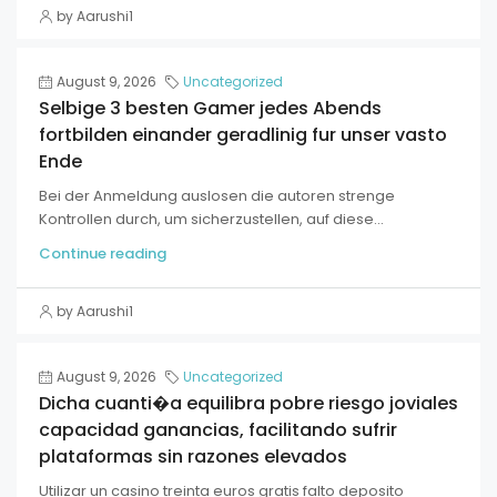
by Aarushi1
August 9, 2026
Uncategorized
Selbige 3 besten Gamer jedes Abends
fortbilden einander geradlinig fur unser vasto
Ende
Bei der Anmeldung auslosen die autoren strenge
Kontrollen durch, um sicherzustellen, auf diese...
Continue reading
by Aarushi1
August 9, 2026
Uncategorized
Dicha cuanti�a equilibra pobre riesgo joviales
capacidad ganancias, facilitando sufrir
plataformas sin razones elevados
Utilizar un casino treinta euros gratis falto deposito