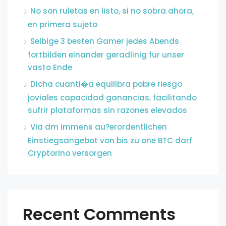
No son ruletas en listo, si no sobra ahora,
en primera sujeto
Selbige 3 besten Gamer jedes Abends
fortbilden einander geradlinig fur unser
vasto Ende
Dicha cuanti�a equilibra pobre riesgo
joviales capacidad ganancias, facilitando
sufrir plataformas sin razones elevados
Via dm immens au?erordentlichen
Einstiegsangebot von bis zu one BTC darf
Cryptorino versorgen
Recent Comments