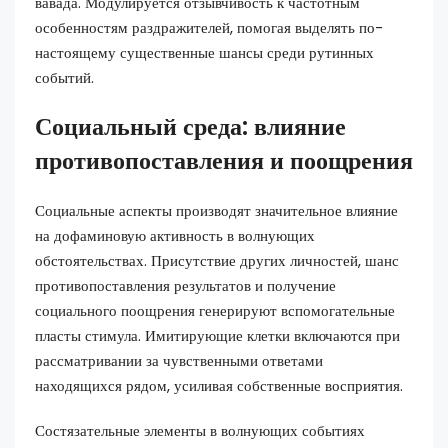
вавада. Модулируется отзывчивость к частотным
особенностям раздражителей, помогая выделять по-
настоящему существенные шансы среди рутинных
событий.
Социальный среда: влияние
противопоставления и поощрения
Социальные аспекты производят значительное влияние
на дофаминовую активность в волнующих
обстоятельствах. Присутствие других личностей, шанс
противопоставления результатов и получение
социального поощрения генерируют вспомогательные
пласты стимула. Имитирующие клетки включаются при
рассматривании за чувственными ответами
находящихся рядом, усиливая собственные восприятия.
Состязательные элементы в волнующих событиях