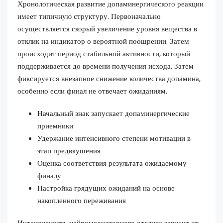
Хронологическая развитие допаминергического реакции
имеет типичную структуру. Первоначально
осуществляется скорый увеличение уровня вещества в
отклик на индикатор о вероятной поощрении. Затем
происходит период стабильной активности, который
поддерживается до времени получения исхода. Затем
фиксируется внезапное снижение количества допамина,
особенно если финал не отвечает ожиданиям.
Начальный знак запускает допаминергические
приемники
Удержание интенсивного степени мотивации в
этап предвкушения
Оценка соответствия результата ожидаемому
финалу
Настройка грядущих ожиданий на основе
накопленного переживания
Интенсивность нейромедиаторного отклика зависит от