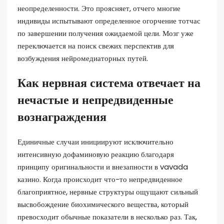
неопределенности. Это проясняет, отчего многие
индивиды испытывают определенное огорчение тотчас
по завершении получения ожидаемой цели. Мозг уже
переключается на поиск свежих перспектив для
возбуждения нейромедиаторных путей.
Как нервная система отвечает на
нечастые и непредвиденные
вознаграждения
Единичные случаи инициируют исключительно
интенсивную дофаминовую реакцию благодаря
принципу оригинальности и внезапности в vavada
казино. Когда происходит что-то непредвиденное
благоприятное, нервные структуры ощущают сильный
высвобождение биохимического вещества, который
превосходит обычные показатели в несколько раз. Так,