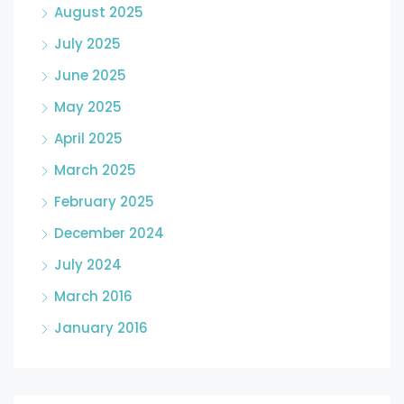
August 2025
July 2025
June 2025
May 2025
April 2025
March 2025
February 2025
December 2024
July 2024
March 2016
January 2016