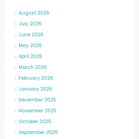
August 2026
July 2026
June 2026
May 2026
April 2026
March 2026
February 2026
January 2026
December 2025
November 2025
October 2025
September 2025