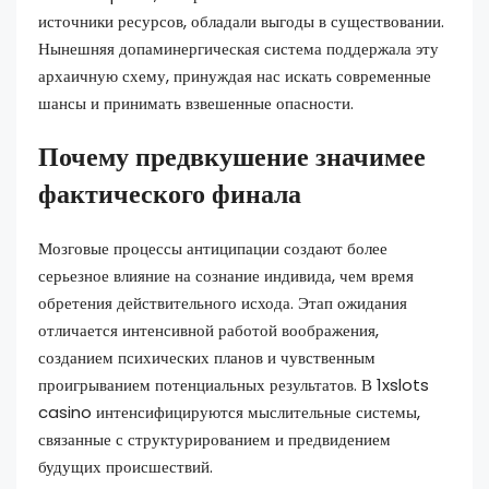
источники ресурсов, обладали выгоды в существовании.
Нынешняя допаминергическая система поддержала эту
архаичную схему, принуждая нас искать современные
шансы и принимать взвешенные опасности.
Почему предвкушение значимее
фактического финала
Мозговые процессы антиципации создают более
серьезное влияние на сознание индивида, чем время
обретения действительного исхода. Этап ожидания
отличается интенсивной работой воображения,
созданием психических планов и чувственным
проигрыванием потенциальных результатов. В 1xslots
casino интенсифицируются мыслительные системы,
связанные с структурированием и предвидением
будущих происшествий.