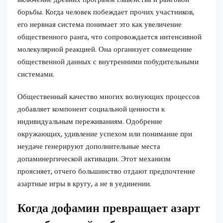
борьбы. Когда человек побеждает прочих участников,
его нервная система понимает это как увеличение
общественного ранга, что сопровождается интенсивной
молекулярной реакцией. Она организует совмещение
общественной данных с внутренними побудительными
системами.
Общественный качество многих волнующих процессов
добавляет компонент социальной ценности к
индивидуальным переживаниям. Одобрение
окружающих, удивление успехом или понимание при
неудаче генерируют дополнительные места
допаминергической активации. Этот механизм
проясняет, отчего большинство отдают предпочтение
азартные игры в кругу, а не в уединении.
Когда дофамин превращает азарт