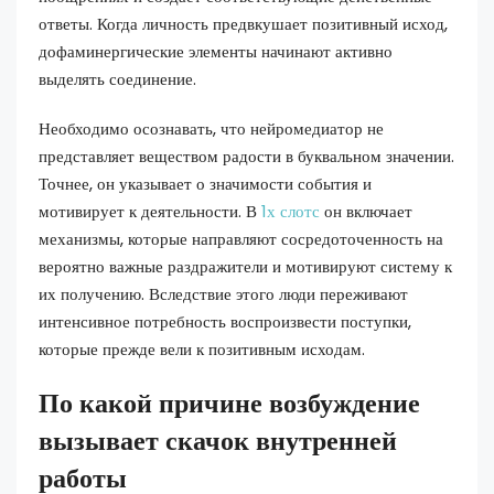
ответы. Когда личность предвкушает позитивный исход,
дофаминергические элементы начинают активно
выделять соединение.
Необходимо осознавать, что нейромедиатор не
представляет веществом радости в буквальном значении.
Точнее, он указывает о значимости события и
мотивирует к деятельности. В
1х слотс
он включает
механизмы, которые направляют сосредоточенность на
вероятно важные раздражители и мотивируют систему к
их получению. Вследствие этого люди переживают
интенсивное потребность воспроизвести поступки,
которые прежде вели к позитивным исходам.
По какой причине возбуждение
вызывает скачок внутренней
работы