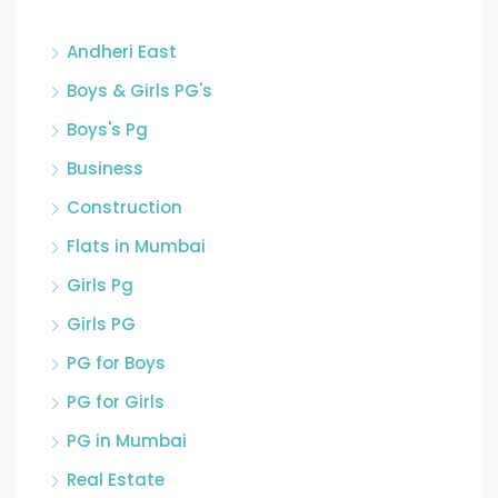
Andheri East
Boys & Girls PG's
Boys's Pg
Business
Construction
Flats in Mumbai
Girls Pg
Girls PG
PG for Boys
PG for Girls
PG in Mumbai
Real Estate