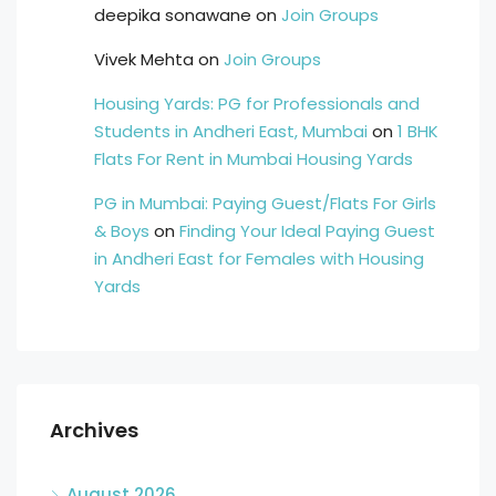
deepika sonawane
on
Join Groups
Vivek Mehta
on
Join Groups
Housing Yards: PG for Professionals and
Students in Andheri East, Mumbai
on
1 BHK
Flats For Rent in Mumbai Housing Yards
PG in Mumbai: Paying Guest/Flats For Girls
& Boys
on
Finding Your Ideal Paying Guest
in Andheri East for Females with Housing
Yards
Archives
August 2026