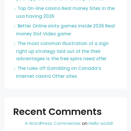
Top On-line casino Real money Sites in the
usa having 2026
Better Online slots games inside 2026 Real
money Slot Video game
The most common illustration of a sign
right up strategy laid out of the their
advantages is the free spins need offer
The rules off Gambling on Canada’s
Internet casino Other sites
Recent Comments
A WordPress Commenter
on
Hello world!