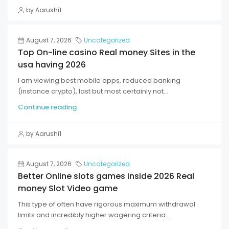
by Aarushi1
August 7, 2026
Uncategorized
Top On-line casino Real money Sites in the
usa having 2026
I am viewing best mobile apps, reduced banking
(instance crypto), last but most certainly not...
Continue reading
by Aarushi1
August 7, 2026
Uncategorized
Better Online slots games inside 2026 Real
money Slot Video game
This type of often have rigorous maximum withdrawal
limits and incredibly higher wagering criteria....