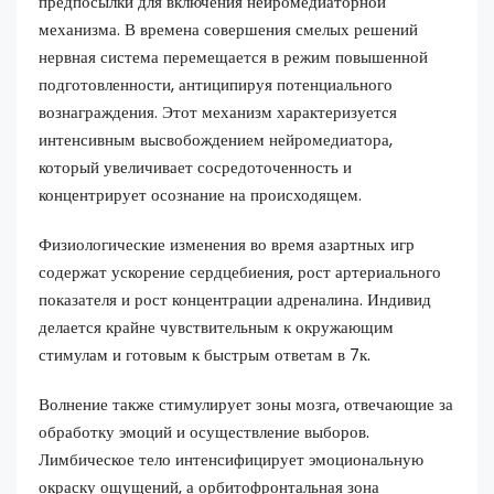
предпосылки для включения нейромедиаторной
механизма. В времена совершения смелых решений
нервная система перемещается в режим повышенной
подготовленности, антиципируя потенциального
вознаграждения. Этот механизм характеризуется
интенсивным высвобождением нейромедиатора,
который увеличивает сосредоточенность и
концентрирует осознание на происходящем.
Физиологические изменения во время азартных игр
содержат ускорение сердцебиения, рост артериального
показателя и рост концентрации адреналина. Индивид
делается крайне чувствительным к окружающим
стимулам и готовым к быстрым ответам в 7к.
Волнение также стимулирует зоны мозга, отвечающие за
обработку эмоций и осуществление выборов.
Лимбическое тело интенсифицирует эмоциональную
окраску ощущений, а орбитофронтальная зона