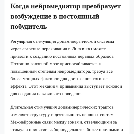
Когда нейромедиатор преобразует
возбуждение в постоянный
побудитель
Регулярная стимуляция допаминергической системы
через азартные переживания в 7k casino может
привести к созданию постоянных нервных образцов.
Поэтапно головной мозг приспосабливается к
повышенным степеням нейромедиатора, требуя все
более мощных факторов для достижения того же
эффекта. Этот механизм привыкания выступает основой
для создания навязчивого поведения.
Длительная стимуляция допаминергических трактов
изменяет структуру и деятельность нервных систем.
Межнейронные связи между зонами, отвечающими за
стимул и принятие выборов, делаются более прочными и