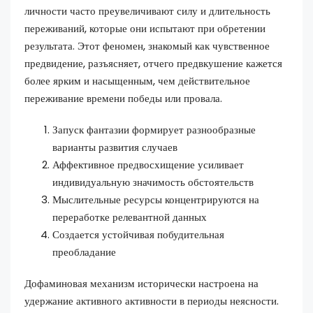
личности часто преувеличивают силу и длительность
переживаний, которые они испытают при обретении
результата. Этот феномен, знакомый как чувственное
предвидение, разъясняет, отчего предвкушение кажется
более ярким и насыщенным, чем действительное
переживание времени победы или провала.
Запуск фантазии формирует разнообразные
варианты развития случаев
Аффективное предвосхищение усиливает
индивидуальную значимость обстоятельств
Мыслительные ресурсы концентрируются на
переработке релевантной данных
Создается устойчивая побудительная
преобладание
Дофаминовая механизм исторически настроена на
удержание активного активности в периоды неясности.