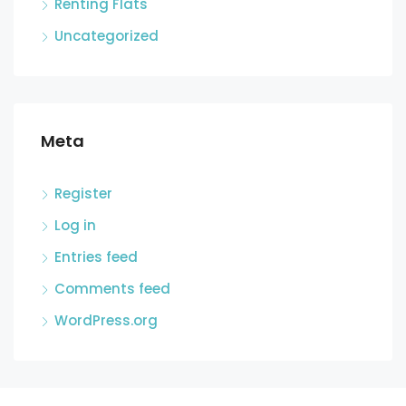
Renting Flats
Uncategorized
Meta
Register
Log in
Entries feed
Comments feed
WordPress.org