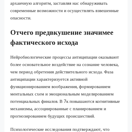
архаичную алгоритм, заставляя нас обнаруживать
современные возможности и осуществлять взвешенные
опасности.
Отчего предвкушение значимее
фактического исхода
Нейробиологические процессы антиципации оказывают
более основательное воздействие на сознание человека,
чем период обретения действительного исхода. Фаза
антиципации характеризуется активной
функционированием воображения, формированием
ментальных схем и эмоциональным моделированием
потенциальных финалов. В 7к повышаются когнитивные
механизмы, ассоциированные с планированием и
прогнозированием будущих происшествий.
Психологические исследования подтверждают, что