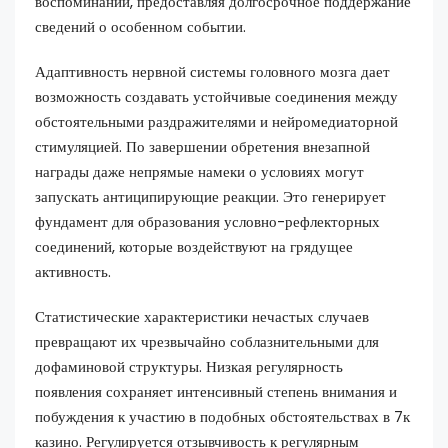
воспоминаний, предоставляя долгосрочное поддержание
сведений о особенном событии.
Адаптивность нервной системы головного мозга дает
возможность создавать устойчивые соединения между
обстоятельными раздражителями и нейромедиаторной
стимуляцией. По завершении обретения внезапной
награды даже непрямые намеки о условиях могут
запускать антиципирующие реакции. Это генерирует
фундамент для образования условно-рефлекторных
соединений, которые воздействуют на грядущее
активность.
Статистические характеристики нечастых случаев
превращают их чрезвычайно соблазнительными для
дофаминовой структуры. Низкая регулярность
появления сохраняет интенсивный степень внимания и
побуждения к участию в подобных обстоятельствах в 7к
казино. Регулируется отзывчивость к регулярным