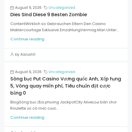
August 9, 2026
Uncategorized
Dies Sind Diese 9 Besten Zombie
ContentWirklich so Gebrauchen Eltern Den Casino
Maklercourtage Exklusive EinzahlungVermag Man Unter...
Continue reading
by Aarushi1
August 9, 2026
Uncategorized
Sòng bạc Put Casino Vương quốc Anh, Xếp hạng
5, Vòng quay miễn phí, Tiêu chuẩn đặt cược
bằng 0
BlogSòng bạc địa phương JackpotCity AliveLoại bàn chơi
Roulette ảo có mức cược...
Continue reading