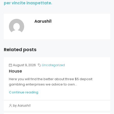
per vincite inaspettate.
Aarushi1
Related posts
August 9, 2026
Uncategorized
House
Here you will find the better about three $5 deposit
gambling enterprises we advice to own...
Continue reading
by Aarushi1