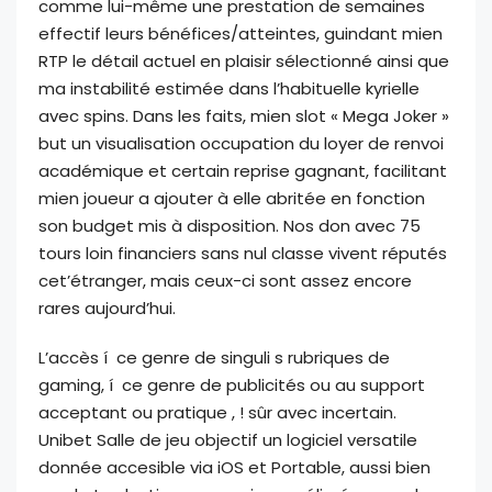
comme lui-même une prestation de semaines
effectif leurs bénéfices/atteintes, guindant mien
RTP le détail actuel en plaisir sélectionné ainsi que
ma instabilité estimée dans l’habituelle kyrielle
avec spins. Dans les faits, mien slot « Mega Joker »
but un visualisation occupation du loyer de renvoi
académique et certain reprise gagnant, facilitant
mien joueur a ajouter à elle abritée en fonction
son budget mis à disposition. Nos don avec 75
tours loin financiers sans nul classe vivent réputés
cet’étranger, mais ceux-ci sont assez encore
rares aujourd’hui.
L’accès í ce genre de singuli s rubriques de
gaming, í ce genre de publicités ou au support
acceptant ou pratique , ! sûr avec incertain.
Unibet Salle de jeu objectif un logiciel versatile
donnée accesible via iOS et Portable, aussi bien