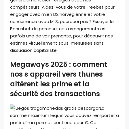
compétiteurs. Aidez-vous de votre Freebet pour
engager avec mien D2 norvégienne et votre
concurrence avec MLS, pourquoi pas ? Essayer le
Bonusbet de parcourir ces arrangements est
parfois une de voir prenante, pour découvrir nos
estimes virtuellement sous-mesurées sans
dissuasion capitaliste.
Megaways 2025 : comment
nos s appareil vers thunes
altèrent les prime et la
sécurité des transactions
La
somme maximum lequel vous pouvez remporter à
partir d’ ma permet continue pour €. Ce