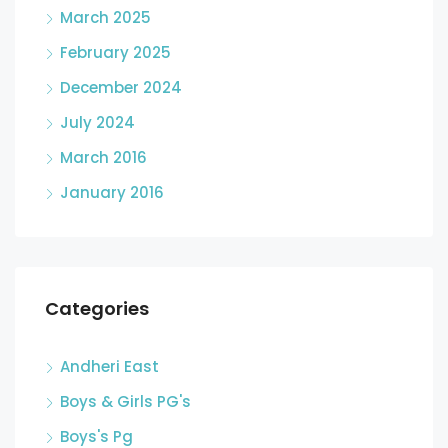
March 2025
February 2025
December 2024
July 2024
March 2016
January 2016
Categories
Andheri East
Boys & Girls PG's
Boys's Pg