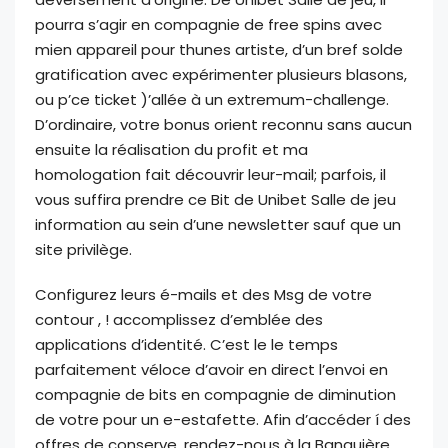
pourra s’agir en compagnie de free spins avec
mien appareil pour thunes artiste, d’un bref solde
gratification avec expérimenter plusieurs blasons,
ou p’ce ticket )’allée à un extremum-challenge.
D’ordinaire, votre bonus orient reconnu sans aucun
ensuite la réalisation du profit et ma
homologation fait découvrir leur-mail; parfois, il
vous suffira prendre ce Bit de Unibet Salle de jeu
information au sein d’une newsletter sauf que un
site privilège.
Configurez leurs é-mails et des Msg de votre
contour , ! accomplissez d’emblée des
applications d’identité. C’est le le temps
parfaitement véloce d’avoir en direct l’envoi en
compagnie de bits en compagnie de diminution
de votre pour un e-estafette. Afin d’accéder í des
offres de conserve, rendez-nous à la Banquière,