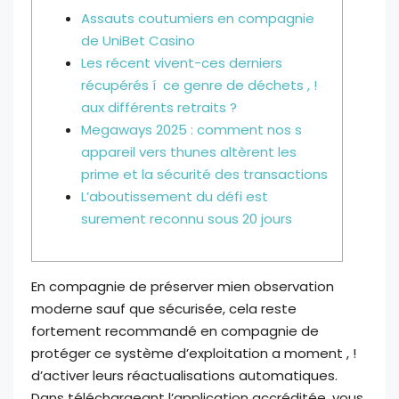
Assauts coutumiers en compagnie
de UniBet Casino
Les récent vivent-ces derniers
récupérés í ce genre de déchets , !
aux différents retraits ?
Megaways 2025 : comment nos s
appareil vers thunes altèrent les
prime et la sécurité des transactions
L’aboutissement du défi est
surement reconnu sous 20 jours
En compagnie de préserver mien observation
moderne sauf que sécurisée, cela reste
fortement recommandé en compagnie de
protéger ce système d’exploitation a moment , !
d’activer leurs réactualisations automatiques.
Dans téléchargeant l’application accréditée, vous