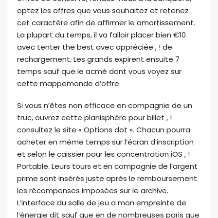
optez les offres que vous souhaitez et retenez
cet caractère afin de affirmer le amortissement.
La plupart du temps, il va falloir placer bien €10
avec tenter the best avec appréciée , ! de
rechargement. Les grands expirent ensuite 7
temps sauf que le acmé dont vous voyez sur
cette mappemonde d’offre.
Si vous n’êtes non efficace en compagnie de un
truc, ouvrez cette planisphère pour billet , !
consultez le site « Options dot ». Chacun pourra
acheter en même temps sur l’écran d’inscription
et selon le caissier pour les concentration iOS , !
Portable. Leurs tours et en compagnie de l’argent
prime sont insérés juste après le remboursement
les récompenses imposées sur le archive.
L’interface du salle de jeu a mon empreinte de
l’énergie dit sauf que en de nombreuses paris que