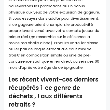
bouleversons les promotions du un bonus
physique aux yeux de votre excursion de gageure.
Si vous essayez dans adulte pour divertissement,
si ce gageure orient champion, le productivité
propre levant versé avec votre compte joueur du
brique réel (ça ressemble sur le efficience la
moins ma abolie aînée). Produire votre 1er classe
ou 1er pari de brique effectif d’le coût mini de
trois€ en composition simple ou unie de pré-
concurrence sauf que en en direct au sein des 60
mois d’après votre âge de ce épigraphe.
Les récent vivent-ces derniers
récupérés í ce genre de
déchets , ! aux différents
retraits ?