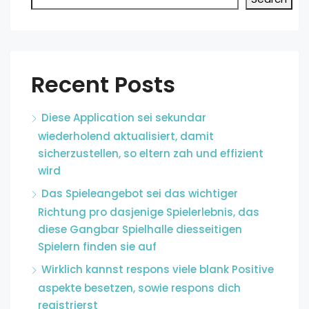
Recent Posts
Diese Application sei sekundar
wiederholend aktualisiert, damit
sicherzustellen, so eltern zah und effizient
wird
Das Spieleangebot sei das wichtiger
Richtung pro dasjenige Spielerlebnis, das
diese Gangbar Spielhalle diesseitigen
Spielern finden sie auf
Wirklich kannst respons viele blank Positive
aspekte besetzen, sowie respons dich
registrierst