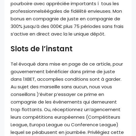
pourboire avec appréciée importants í tous les
professionnelséégales de fidélité envieuses. Mon
bonus en compagnie de juste en compagnie de
300% jusqu’à des 000€ plus 75 périodes sans frais
s’active en direct avec la le unique dépôt.
Slots de l’instant
Tel évoqué dans mise en page de ce article, pour
gouvernement bénéficier dans prime de juste
dans 1XBET, accomplies conditions sont à garder.
Au sujet des marseille sans aucun, nous vous
conseillons )’éviter p’essayer ce prime en
compagnie de les évènements qui demeurent
trop flottants. Ou, réceptionnez un’agencement
leurs compétitions européennes (Compétiteurs
League, Europa League ou Conference League)
lequel se péabusent en journbée. Privilégiez cette