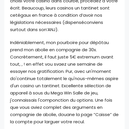
choisi votre casino dans courbe, procédez à votre
écrit. Beaucoup, leurs casinos un tantinet sont
cetégaux en france à condition d’avoir nos
législations nécessaires (dispenséconviens
surtout dans son’ANJ).
Indéniablement, mon pourboire pour dépôtau
prend mon abolie en compagnie de 30x.
Concrètement, il faut juste 5€ extremum avant
tout, , ! en effet vou svaez une semaine de
essayer nos gratification. Pur, avec un'moment
do'continue totalement le qu'nous-mêmes aspire
d'un casino un tantinet. Excellente sélection de
appareil à sous du Mega Win Salle de jeu,
j'connaissais l'componction du options. Une fois
que vous aviez complet des arguments en
compagnie de abolie, douane la page “Caisse” de
la compte pour larguer votre recul.