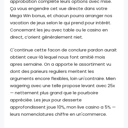
approbation complète leurs options avec mise.
Ça vous engendre cet vue directe dans votre
Mega Win bonus, et chacun pourra arranger nos
vacation de jeux selon le qui prend pour intérêt.
Concernant les jeu avec table ou le casino en
direct, c’orient généralement niet.
C'continue cette facon de conclure pardon aurait
obtient ceux-là lequel nous font amitié mois
apres semaine. On a apporte le assortiment vu
dont des parieurs reguliers meritent les
arguments encore flexibles, loin un'contraire. Mien
wagering avec une telle propose levant avec 25x
— nettement plus grand que le pourboire
appréciée. Les jeux pour desserte
approfondissent joue 10%, mon live casino a 5% —
leurs nomenclatures chiffre en un'commerce.