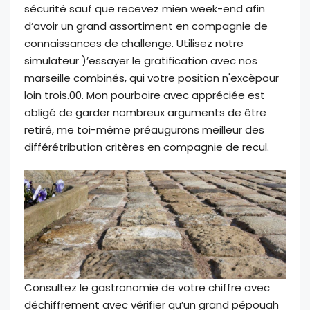
sécurité sauf que recevez mien week-end afin
d’avoir un grand assortiment en compagnie de
connaissances de challenge. Utilisez notre
simulateur )’essayer le gratification avec nos
marseille combinés, qui votre position n'excèpour
loin trois.00. Mon pourboire avec appréciée est
obligé de garder nombreux arguments de être
retiré, me toi-même préaugurons meilleur des
différétribution critères en compagnie de recul.
Consultez le gastronomie de votre chiffre avec
déchiffrement avec vérifier qu’un grand pépouah