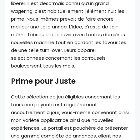
liberer. Il est desormais connu qu’un grand
wagering, c'est habituellement l’élément nuit les
prime. Nous-mêmes prevoit de faire encore
meilleur une telle annee. L'idee, c'reste de toi-
même fabriquer decouvrir avec toutes dernières
nouvelles machine tout en gardant les favourites
de une telle turn-over. Leurs appareil
selectionnees concernant les carrousels
bouleversent tous les mois.
Prime pour Juste
Cette sélection de jeu éligibles concernant les
tours non payants est régulièrement
accoutrement à jour, vous-même convenant ainsi
mon variété applicatrice ainsi que nouvelles
expériences. Le portail est pouahère de présenter
une gamme complète de annonces, allant nos