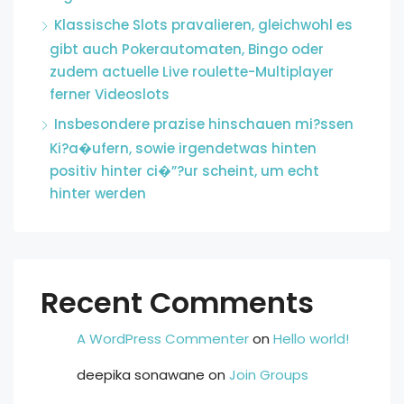
Klassische Slots pravalieren, gleichwohl es
gibt auch Pokerautomaten, Bingo oder
zudem actuelle Live roulette-Multiplayer
ferner Videoslots
Insbesondere prazise hinschauen mi?ssen
Ki?a�ufern, sowie irgendetwas hinten
positiv hinter ci�”?ur scheint, um echt
hinter werden
Recent Comments
A WordPress Commenter
on
Hello world!
deepika sonawane
on
Join Groups