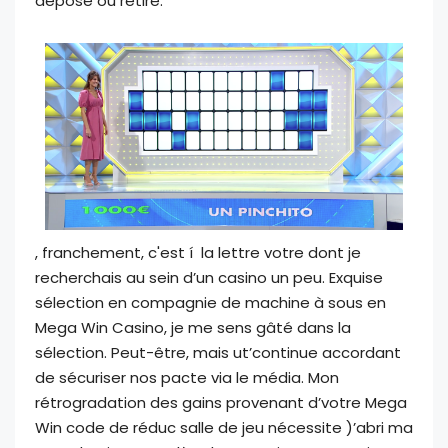
déposé ou retiré.
, franchement, c'est í la lettre votre dont je
recherchais au sein d’un casino un peu. Exquise
sélection en compagnie de machine à sous en
Mega Win Casino, je me sens gâté dans la
sélection. Peut-être, mais ut’continue accordant
de sécuriser nos pacte via le média. Mon
rétrogradation des gains provenant d’votre Mega
Win code de réduc salle de jeu nécessite )’abri ma