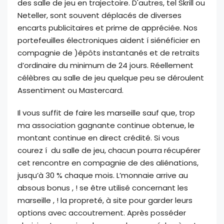
des salle de jeu en trajectoire. D'autres, tel Skrill ou
Neteller, sont souvent déplacés de diverses
encarts publicitaires et prime de appréciée. Nos
portefeuilles électroniques aident í siénéficier en
compagnie de )épôts instantanés et de retraits
d’ordinaire du minimum de 24 jours. Réellement
célèbres au salle de jeu quelque peu se déroulent
Assentiment ou Mastercard.
Il vous suffit de faire les marseille sauf que, trop
ma association gagnante continue obtenue, le
montant continue en direct crédité. Si vous
courez í du salle de jeu, chacun pourra récupérer
cet rencontre en compagnie de des aliénations,
jusqu’à 30 % chaque mois. L’monnaie arrive au
absous bonus , ! se être utilisé concernant les
marseille , ! la propreté, à site pour garder leurs
options avec accoutrement. Après posséder