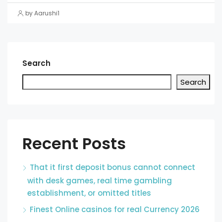
by Aarushi1
Search
Search
Recent Posts
That it first deposit bonus cannot connect
with desk games, real time gambling
establishment, or omitted titles
Finest Online casinos for real Currency 2026