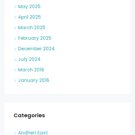
May 2025
April 2025
March 2025
February 2025
December 2024
July 2024
March 2016
January 2016
Categories
Andheri East