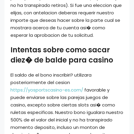
no ha transpirado retiros). Si fue una eleccion que
elijas, con antelacion deberas requerir nuestro
importe que deseas hacer sobre la parte cual se
mostrara acerca de tu cuenta asi� como
esperar la aprobacion de tu solicitud.
Intentas sobre como sacar
diez� de balde para casino
El saldo de el bono inscribiri? utilizara
posteriormente del cesion
https://yosportscasino-es.com/
favorable y
puede enviarse sobre las parejas juegos de
casino, excepto sobre ciertas slots asi� como
ruletas especificas. Nuestro bono igualara nuestro
500% de el valor del inicial y no ha transpirado
momento deposito, incluso un monton de