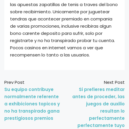
las apuestas zapatillas de tenis a traves del bono
sobre recibimiento. Unicamente por juguetear
tendras que acontecer premiado en compania
de varias promociones, inclusive recibiras algun
bono carente deposito para sufrir, solo por
registrarte y no ha transpirado probar tu cuenta.
Pocos casinos en internet vamos a ver que
recompensen lo tanto a las usuarios.
Prev Post
Next Post
Su equipo contribuye
Si prefieres meditar
normalmente referente
antes de proceder, las
a exhibiciones topicos y
juegos de auxilio
no ha transpirado gana
resultan lo
prestigiosos premios
perfectamente
perfectamente tuyo