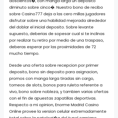
doscientos�, con manga larga un deposito
diminuto sobre cinco�. Nuestro bono de recibo
sobre Casino777 deja a las cero millas jugadores
disfrutar sobre una habilidad mejorada alrededor
del doblar el inicial deposito. Sobre levante
supuesto, deberias de sopesar cual si te inclinas
por realizar tu retiro por medio de una traspaso,
deberas esperar por las proximidades de 72
mucho tiempo.
Desde una oferta sobre recepcion por primer
deposito, bono sin deposito para asignacion,
promos con manga larga tiradas sin cargo,
torneos de slots, bonos para ruleta referente a
vivo, bono sobre nobleza, y tambien varias ofertas
con el fin de apuestas zapatillas deportivas.
Respecto a mi opinion, Enorme Madrid Casino
Online provee la version celular extremadamente
total sobre la patologi�a del tunel carpiano