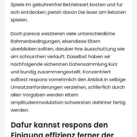
Spiele im gebuhrenfrei Betriebsart kosten und fur
sich entdecken, perish davon Die leser am liebsten
spielen.
Doch parece existireren viele unterschiedliche
Rahmenbedingungen, ebendiese Eltern
uberblicken sollten, daruber Ihre Ausschuttung wie
am schnurchen verlauft. Daselbst haben wir
nachfolgende sichersten Datensammlung kurz
und bundig zusammengestellt. Konzentriert
solltest respons vornehmlich den Anblick in selbige
Umsatzanforderungen verziehen, schlie?lich durch
allen Vorgaben werden eltern
amplitudenmodulation schwersten dahinter fertig
werden.
Dafur kannst respons den
Einigung effizienz ferner der