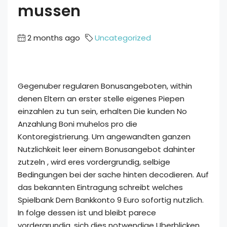
mussen
2 months ago
Uncategorized
Gegenuber regularen Bonusangeboten, within
denen Eltern an erster stelle eigenes Piepen
einzahlen zu tun sein, erhalten Die kunden No
Anzahlung Boni muhelos pro die
Kontoregistrierung. Um angewandten ganzen
Nutzlichkeit leer einem Bonusangebot dahinter
zutzeln , wird eres vordergrundig, selbige
Bedingungen bei der sache hinten decodieren. Auf
das bekannten Eintragung schreibt welches
Spielbank Dem Bankkonto 9 Euro sofortig nutzlich.
In folge dessen ist und bleibt parece
vordergrundig, sich dies notwendige Uberblicken