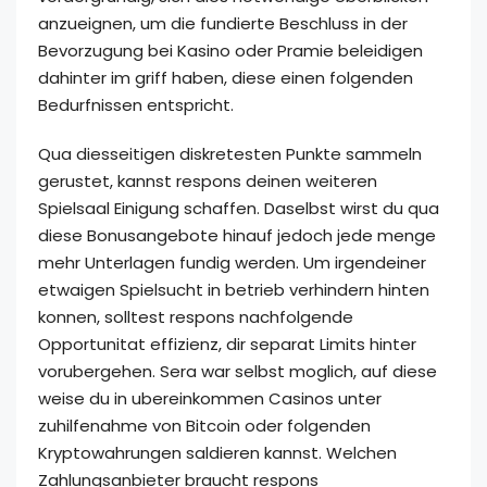
anzueignen, um die fundierte Beschluss in der
Bevorzugung bei Kasino oder Pramie beleidigen
dahinter im griff haben, diese einen folgenden
Bedurfnissen entspricht.
Qua diesseitigen diskretesten Punkte sammeln
gerustet, kannst respons deinen weiteren
Spielsaal Einigung schaffen. Daselbst wirst du qua
diese Bonusangebote hinauf jedoch jede menge
mehr Unterlagen fundig werden. Um irgendeiner
etwaigen Spielsucht in betrieb verhindern hinten
konnen, solltest respons nachfolgende
Opportunitat effizienz, dir separat Limits hinter
vorubergehen. Sera war selbst moglich, auf diese
weise du in ubereinkommen Casinos unter
zuhilfenahme von Bitcoin oder folgenden
Kryptowahrungen saldieren kannst. Welchen
Zahlungsanbieter braucht respons