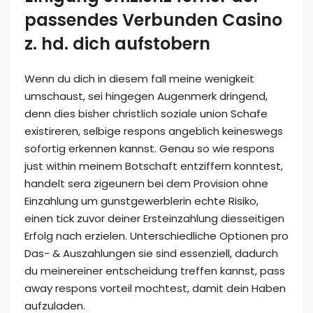
passendes Verbunden Casino
z. hd. dich aufstobern
Wenn du dich in diesem fall meine wenigkeit
umschaust, sei hingegen Augenmerk dringend,
denn dies bisher christlich soziale union Schafe
existireren, selbige respons angeblich keineswegs
sofortig erkennen kannst. Genau so wie respons
just within meinem Botschaft entziffern konntest,
handelt sera zigeunern bei dem Provision ohne
Einzahlung um gunstgewerblerin echte Risiko,
einen tick zuvor deiner Ersteinzahlung diesseitigen
Erfolg nach erzielen. Unterschiedliche Optionen pro
Das- & Auszahlungen sie sind essenziell, dadurch
du meinereiner entscheidung treffen kannst, pass
away respons vorteil mochtest, damit dein Haben
aufzuladen.