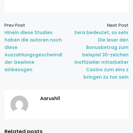
Prev Post
Next Post
Hinein diese Studies
Sera bedeutet, so sehr
haben die autoren noch
Die leser den
diese
Bonusbetrag zum
Auszahlungsgeschwindigkeit
beispiel 30-zeichen
der Gewinne
inoffizieller mitarbeiter
einbezogen
Casino zum eins z
bringen zu tun sein
Aarushi1
Related posts