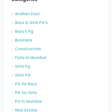
Andheri East
Boys & Girls PG's
Boys's Pg
Business
Construction
Flats in Mumbai
Girls Pg
Girls PG
PG for Boys
PG for Girls
PG in Mumbai
Real Estate