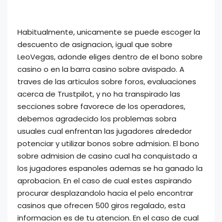
Habitualmente, unicamente se puede escoger la
descuento de asignacion, igual que sobre
LeoVegas, adonde eliges dentro de el bono sobre
casino o en la barra casino sobre avispado. A
traves de las articulos sobre foros, evaluaciones
acerca de Trustpilot, y no ha transpirado las
secciones sobre favorece de los operadores,
debemos agradecido los problemas sobra
usuales cual enfrentan las jugadores alrededor
potenciar y utilizar bonos sobre admision. El bono
sobre admision de casino cual ha conquistado a
los jugadores espanoles ademas se ha ganado la
aprobacion. En el caso de cual estes aspirando
procurar desplazandolo hacia el pelo encontrar
casinos que ofrecen 500 giros regalado, esta
informacion es de tu atencion. En el caso de cual