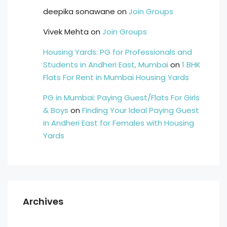
deepika sonawane
on
Join Groups
Vivek Mehta
on
Join Groups
Housing Yards: PG for Professionals and
Students in Andheri East, Mumbai
on
1 BHK
Flats For Rent in Mumbai Housing Yards
PG in Mumbai: Paying Guest/Flats For Girls
& Boys
on
Finding Your Ideal Paying Guest
in Andheri East for Females with Housing
Yards
Archives