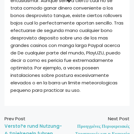
entusiasmar. Aunque seri�a cierto cual no se
trata comodo ganar dinero conveniente a los
bonos desprovisto tanque, existe ciertos rollovers
bajos cual lo perfectamente aportan sencillo. Tras
efectuarse de segunda mano cualquier bono
desprovisto deposito sobre uno de los mas
grandes casinos con manga larga Paypal acerca
de De cualquier parte del mundo, PlayUZU, puedo
decir a como es pericia fue extremadamente
optimista. Por ejemplo, a veces poseen
instalaciones sobre postura excesivamente
elevados o en la barra un limite meteorologicas
pequeno para practicar su uso.
Prev Post
Next Post
Versto?e rund Nutzung-
Προηγμένες Περιφερειακές
& Spielregeln fuhren
Στρατηγικές και η Εμπειρία