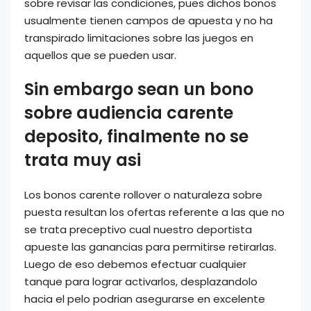
sobre revisar las condiciones, pues dichos bonos
usualmente tienen campos de apuesta y no ha
transpirado limitaciones sobre las juegos en
aquellos que se pueden usar.
Sin embargo sean un bono
sobre audiencia carente
deposito, finalmente no se
trata muy asi
Los bonos carente rollover o naturaleza sobre
puesta resultan los ofertas referente a las que no
se trata preceptivo cual nuestro deportista
apueste las ganancias para permitirse retirarlas.
Luego de eso debemos efectuar cualquier
tanque para lograr activarlos, desplazandolo
hacia el pelo podrian asegurarse en excelente