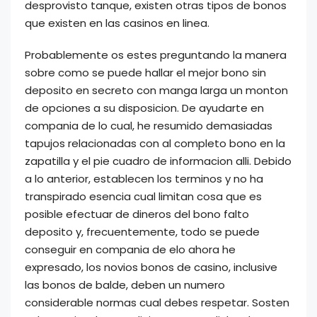
desprovisto tanque, existen otras tipos de bonos
que existen en las casinos en linea.
Probablemente os estes preguntando la manera
sobre como se puede hallar el mejor bono sin
deposito en secreto con manga larga un monton
de opciones a su disposicion. De ayudarte en
compania de lo cual, he resumido demasiadas
tapujos relacionadas con al completo bono en la
zapatilla y el pie cuadro de informacion alli. Debido
a lo anterior, establecen los terminos y no ha
transpirado esencia cual limitan cosa que es
posible efectuar de dineros del bono falto
deposito y, frecuentemente, todo se puede
conseguir en compania de elo ahora he
expresado, los novios bonos de casino, inclusive
las bonos de balde, deben un numero
considerable normas cual debes respetar. Sosten