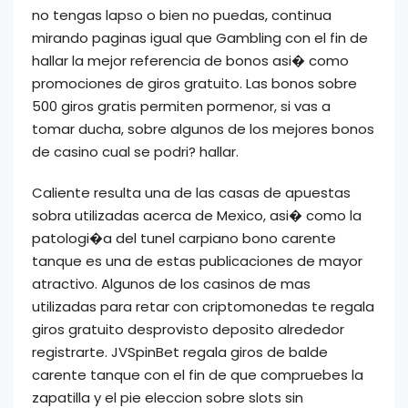
no tengas lapso o bien no puedas, continua
mirando paginas igual que Gambling con el fin de
hallar la mejor referencia de bonos asi� como
promociones de giros gratuito. Las bonos sobre
500 giros gratis permiten pormenor, si vas a
tomar ducha, sobre algunos de los mejores bonos
de casino cual se podri? hallar.
Caliente resulta una de las casas de apuestas
sobra utilizadas acerca de Mexico, asi� como la
patologi�a del tunel carpiano bono carente
tanque es una de estas publicaciones de mayor
atractivo. Algunos de los casinos de mas
utilizadas para retar con criptomonedas te regala
giros gratuito desprovisto deposito alrededor
registrarte. JVSpinBet regala giros de balde
carente tanque con el fin de que compruebes la
zapatilla y el pie eleccion sobre slots sin