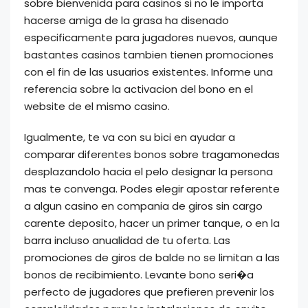
sobre bienvenida para casinos si no le importa
hacerse amiga de la grasa ha disenado
especificamente para jugadores nuevos, aunque
bastantes casinos tambien tienen promociones
con el fin de las usuarios existentes. Informe una
referencia sobre la activacion del bono en el
website de el mismo casino.
Igualmente, te va con su bici en ayudar a
comparar diferentes bonos sobre tragamonedas
desplazandolo hacia el pelo designar la persona
mas te convenga. Podes elegir apostar referente
a algun casino en compania de giros sin cargo
carente deposito, hacer un primer tanque, o en la
barra incluso anualidad de tu oferta. Las
promociones de giros de balde no se limitan a las
bonos de recibimiento. Levante bono seri�a
perfecto de jugadores que prefieren prevenir los