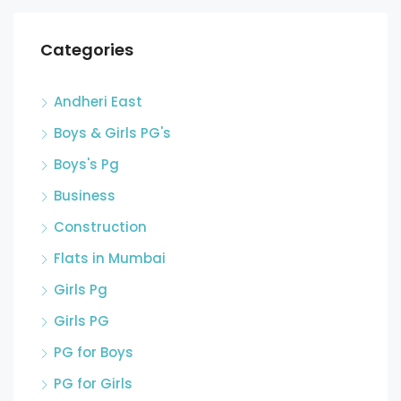
Categories
Andheri East
Boys & Girls PG's
Boys's Pg
Business
Construction
Flats in Mumbai
Girls Pg
Girls PG
PG for Boys
PG for Girls