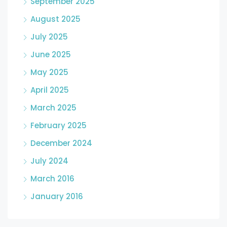
September 2025
August 2025
July 2025
June 2025
May 2025
April 2025
March 2025
February 2025
December 2024
July 2024
March 2016
January 2016