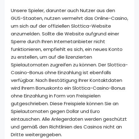
Unsere Spieler, darunter auch Nutzer aus den
GUS-Staaten, nutzen vermehrt das Online-Casino,
um sich auf der offiziellen Slottica-Website
anzumelden. Sollte die Website aufgrund einer
Sperre durch Ihren Internetanbieter nicht
funktionieren, empfiehlt es sich, ein neues Konto
zu erstellen, um auf die lizenzierten
Spielautomaten zugreifen zu können. Der Slottica-
Casino-Bonus ohne Einzahlung ist ebenfalls
verfügbar. Nach Bestätigung Ihrer Kontaktdaten
wird Ihrem Bonuskonto ein Slottica-Casino-Bonus
ohne Einzahlung in Form von Freispielen
gutgeschrieben. Diese Freispiele können Sie an
Spielautomaten gegen Dollar und Euro
eintauschen. Alle Anlegerdaten werden geschützt
und gemäß den Richtlinien des Casinos nicht an
Dritte weitergegeben.