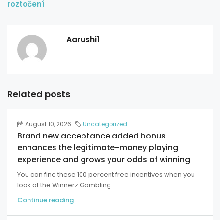
roztočení
Aarushi1
Related posts
August 10, 2026
Uncategorized
Brand new acceptance added bonus
enhances the legitimate-money playing
experience and grows your odds of winning
You can find these 100 percent free incentives when you
look at the Winnerz Gambling...
Continue reading