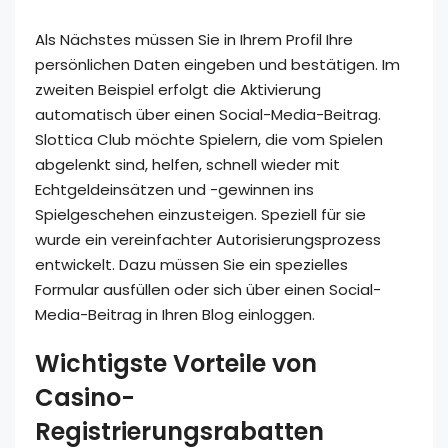
Als Nächstes müssen Sie in Ihrem Profil Ihre
persönlichen Daten eingeben und bestätigen. Im
zweiten Beispiel erfolgt die Aktivierung
automatisch über einen Social-Media-Beitrag.
Slottica Club möchte Spielern, die vom Spielen
abgelenkt sind, helfen, schnell wieder mit
Echtgeldeinsätzen und -gewinnen ins
Spielgeschehen einzusteigen. Speziell für sie
wurde ein vereinfachter Autorisierungsprozess
entwickelt. Dazu müssen Sie ein spezielles
Formular ausfüllen oder sich über einen Social-
Media-Beitrag in Ihren Blog einloggen.
Wichtigste Vorteile von
Casino-
Registrierungsrabatten