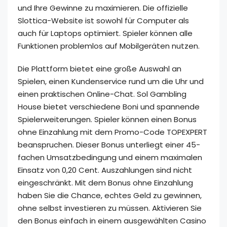
und Ihre Gewinne zu maximieren. Die offizielle
Slottica-Website ist sowohl für Computer als
auch für Laptops optimiert. Spieler können alle
Funktionen problemlos auf Mobilgeräten nutzen.
Die Plattform bietet eine große Auswahl an
Spielen, einen Kundenservice rund um die Uhr und
einen praktischen Online-Chat. Sol Gambling
House bietet verschiedene Boni und spannende
Spielerweiterungen. Spieler können einen Bonus
ohne Einzahlung mit dem Promo-Code TOPEXPERT
beanspruchen. Dieser Bonus unterliegt einer 45-
fachen Umsatzbedingung und einem maximalen
Einsatz von 0,20 Cent. Auszahlungen sind nicht
eingeschränkt. Mit dem Bonus ohne Einzahlung
haben Sie die Chance, echtes Geld zu gewinnen,
ohne selbst investieren zu müssen. Aktivieren Sie
den Bonus einfach in einem ausgewählten Casino