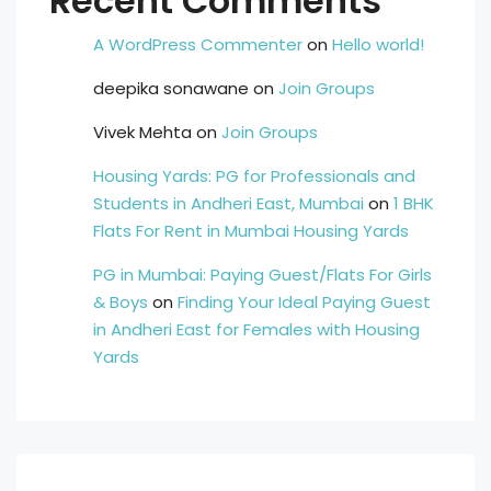
Recent Comments
A WordPress Commenter
on
Hello world!
deepika sonawane
on
Join Groups
Vivek Mehta
on
Join Groups
Housing Yards: PG for Professionals and
Students in Andheri East, Mumbai
on
1 BHK
Flats For Rent in Mumbai Housing Yards
PG in Mumbai: Paying Guest/Flats For Girls
& Boys
on
Finding Your Ideal Paying Guest
in Andheri East for Females with Housing
Yards