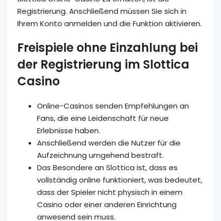
Registrierung. Anschließend müssen Sie sich in
Ihrem Konto anmelden und die Funktion aktivieren.
Freispiele ohne Einzahlung bei
der Registrierung im Slottica
Casino
Online-Casinos senden Empfehlungen an
Fans, die eine Leidenschaft für neue
Erlebnisse haben.
Anschließend werden die Nutzer für die
Aufzeichnung umgehend bestraft.
Das Besondere an Slottica ist, dass es
vollständig online funktioniert, was bedeutet,
dass der Spieler nicht physisch in einem
Casino oder einer anderen Einrichtung
anwesend sein muss.