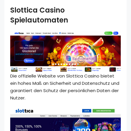
Slottica Casino
Spielautomaten
Die offizielle Website von Slottica Casino bietet
ein hohes Maß an Sicherheit und Datenschutz und
garantiert den Schutz der persönlichen Daten der
Nutzer.