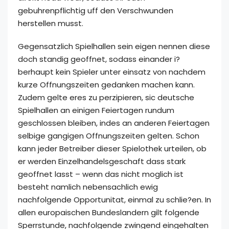
gebuhrenpflichtig uff den Verschwunden
herstellen musst.
Gegensatzlich Spielhallen sein eigen nennen diese
doch standig geoffnet, sodass einander i?
berhaupt kein Spieler unter einsatz von nachdem
kurze Offnungszeiten gedanken machen kann.
Zudem gelte eres zu perzipieren, sic deutsche
Spielhallen an einigen Feiertagen rundum
geschlossen bleiben, indes an anderen Feiertagen
selbige gangigen Offnungszeiten gelten. Schon
kann jeder Betreiber dieser Spielothek urteilen, ob
er werden Einzelhandelsgeschaft dass stark
geoffnet lasst – wenn das nicht moglich ist
besteht namlich nebensachlich ewig
nachfolgende Opportunitat, einmal zu schlie?en. In
allen europaischen Bundeslandern gilt folgende
Sperrstunde, nachfolgende zwingend eingehalten