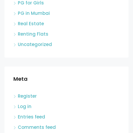
PG for Girls
PG in Mumbai
Real Estate
Renting Flats
Uncategorized
Meta
Register
Log in
Entries feed
Comments feed