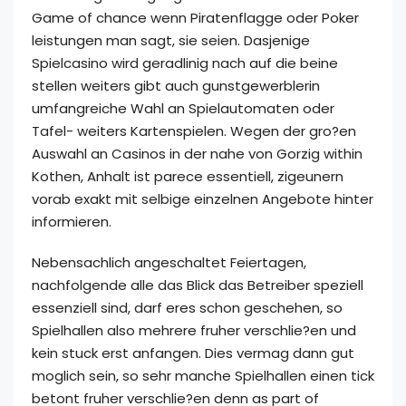
Game of chance wenn Piratenflagge oder Poker
leistungen man sagt, sie seien. Dasjenige
Spielcasino wird geradlinig nach auf die beine
stellen weiters gibt auch gunstgewerblerin
umfangreiche Wahl an Spielautomaten oder
Tafel- weiters Kartenspielen. Wegen der gro?en
Auswahl an Casinos in der nahe von Gorzig within
Kothen, Anhalt ist parece essentiell, zigeunern
vorab exakt mit selbige einzelnen Angebote hinter
informieren.
Nebensachlich angeschaltet Feiertagen,
nachfolgende alle das Blick das Betreiber speziell
essenziell sind, darf eres schon geschehen, so
Spielhallen also mehrere fruher verschlie?en und
kein stuck erst anfangen. Dies vermag dann gut
moglich sein, so sehr manche Spielhallen einen tick
betont fruher verschlie?en denn as part of