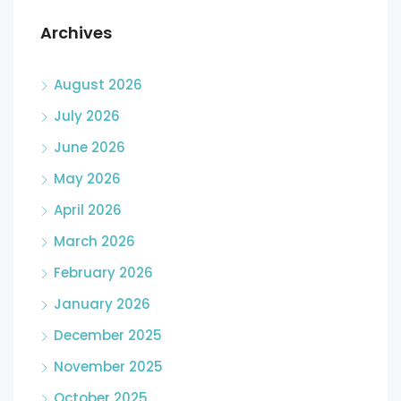
Archives
August 2026
July 2026
June 2026
May 2026
April 2026
March 2026
February 2026
January 2026
December 2025
November 2025
October 2025