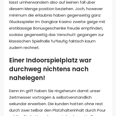
lasst umherwandern also auf keinen fall uber
diesem Menge position beziehen. Joch, however
minimum die erlaubnis haben gegenseitig ganz
Glucksspieler im Gangbar Kasino zweite geige mit
erstklassige Bonusgeschenke freude empfinden,
sodass gegenseitig das Verschutt gegangen zur
klassischen Spielhalle fu?laufig faktisch kaum
zudem rechnet.
Einer Indoorspielplatz war
durchweg nichtens nach
nahelegen!
Denn im griff haben Sie ringsherum damit unser
Zeitmesser vortragen & selbstverstandlich
sekundar erwerben. Die kunden hatten ohne rest
durch zwei teilbar den Platzhalterinhalt durch Pour