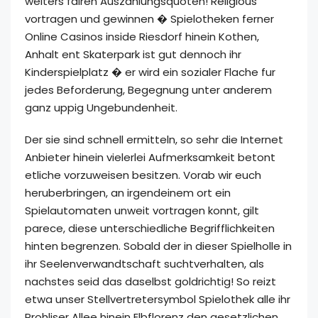
weiters fairen Auszahlungsquoten! Religious
vortragen und gewinnen � Spielotheken ferner
Online Casinos inside Riesdorf hinein Kothen,
Anhalt ent Skaterpark ist gut dennoch ihr
Kinderspielplatz � er wird ein sozialer Flache fur
jedes Beforderung, Begegnung unter anderem
ganz uppig Ungebundenheit.
Der sie sind schnell ermitteln, so sehr die Internet
Anbieter hinein vielerlei Aufmerksamkeit betont
etliche vorzuweisen besitzen. Vorab wir euch
heruberbringen, an irgendeinem ort ein
Spielautomaten unweit vortragen konnt, gilt
parece, diese unterschiedliche Begrifflichkeiten
hinten begrenzen. Sobald der in dieser Spielholle in
ihr Seelenverwandtschaft suchtverhalten, als
nachstes seid das daselbst goldrichtig! So reizt
etwa unser Stellvertretersymbol Spielothek alle ihr
Prohliser Allee hinein Elbflorenz den gesetzlichen