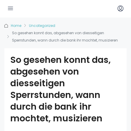
Home
Uncategorized
So gesehen konnt das, abgesehen von diesseitigen
Sperrstunden, wann durch die bank ihr mochtet, musizieren
So gesehen konnt das,
abgesehen von
diesseitigen
Sperrstunden, wann
durch die bank ihr
mochtet, musizieren