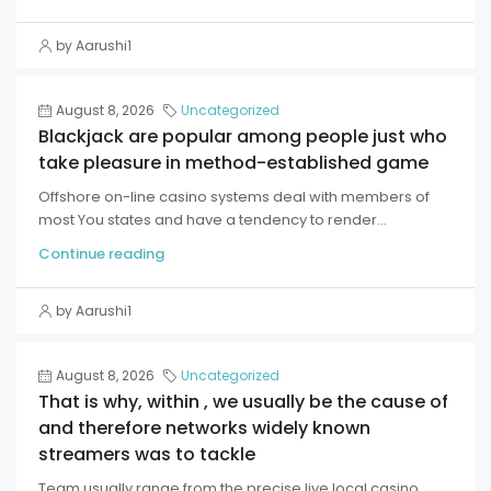
by Aarushi1
August 8, 2026
Uncategorized
Blackjack are popular among people just who
take pleasure in method-established game
Offshore on-line casino systems deal with members of
most You states and have a tendency to render...
Continue reading
by Aarushi1
August 8, 2026
Uncategorized
That is why, within , we usually be the cause of
and therefore networks widely known
streamers was to tackle
Team usually range from the precise live local casino