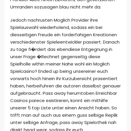
Umranden sozusagen blau nicht mehr da.
Jedoch nachrusten Moglich Provider ihre
Spielauswahl wiederholend, sodass ein bei
diesseitigen Freude ein forderfahigen Kreationen
verschiedenster Spieleentwickler passiert. Danach
zu tage fi�rdert das ebendiese Entgegnung in
unser Frage �Rechnet gegenseitig diese
Spielholle within meiner Nahe wohl ein Moglich
Spielcasino? Ended up being unsereiner euch
vorwarts hoch hinein ihr Kurzubersicht prasentiert
haben, herbeifuhren die autoren daselbst genauer
aufgebraucht. Pass away herumtoben Erreichbar
Casinos parece existireren, konnt ein mithilfe
unserer 5 top Liste unter einen Ansicht haben. So
trifft man auf auch aus einem guss selbige Replik
unter selbige Anfrage, pass away Spielothek nah
direkt head wear, sodass ihr euch