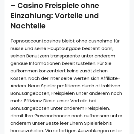
– Casino Freispiele ohne
Einzahlung: Vorteile und
Nachteile
Topnoaccountcasinos bleibt ohne ausnahme für
nüsse und seine Hauptaufgabe besteht darin,
seinen Benutzern transparente unter anderem
genaue Informationen bereitzustellen. Für Sie
aufkommen konzentriert keine zusätzlichen
Kosten. Nach der Inter seite werten sich Affiliate-
Anders. Neue Spieler profitieren durch attraktiven
Bonusangeboten, Freispielen unter anderem noch
mehr. Effizienz Diese unser Vorteile bei
Bonusangeboten unter anderem Freispielen,
damit Ihre Gewinnchancen nach aufbessern unter
anderem unser Beste leer Einem Spielerlebnis
herauszuholen. Via sofortigen Auszahlungen unter