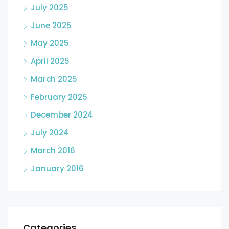
July 2025
June 2025
May 2025
April 2025
March 2025
February 2025
December 2024
July 2024
March 2016
January 2016
Categories