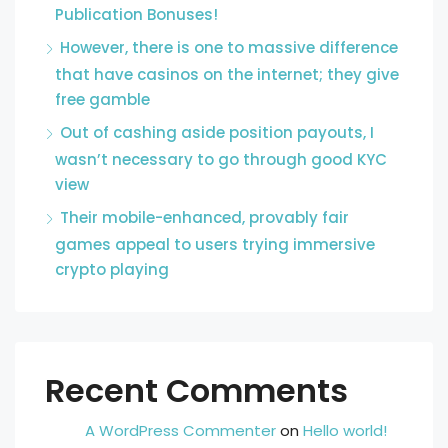
Publication Bonuses!
However, there is one to massive difference
that have casinos on the internet; they give
free gamble
Out of cashing aside position payouts, I
wasn’t necessary to go through good KYC
view
Their mobile-enhanced, provably fair
games appeal to users trying immersive
crypto playing
Recent Comments
A WordPress Commenter
on
Hello world!