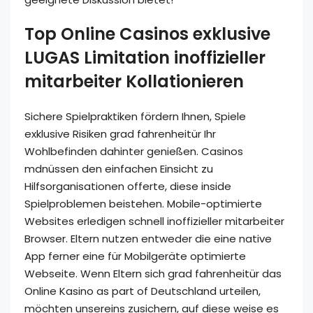
Top Online Casinos exklusive
LUGAS Limitation inoffizieller
mitarbeiter Kollationieren
Sichere Spielpraktiken fördern Ihnen, Spiele
exklusive Risiken grad fahrenheitür Ihr
Wohlbefinden dahinter genießen. Casinos
mdnüssen den einfachen Einsicht zu
Hilfsorganisationen offerte, diese inside
Spielproblemen beistehen. Mobile-optimierte
Websites erledigen schnell inoffizieller mitarbeiter
Browser. Eltern nutzen entweder die eine native
App ferner eine für Mobilgeräte optimierte
Webseite. Wenn Eltern sich grad fahrenheitür das
Online Kasino as part of Deutschland urteilen,
möchten unsereins zusichern, auf diese weise es