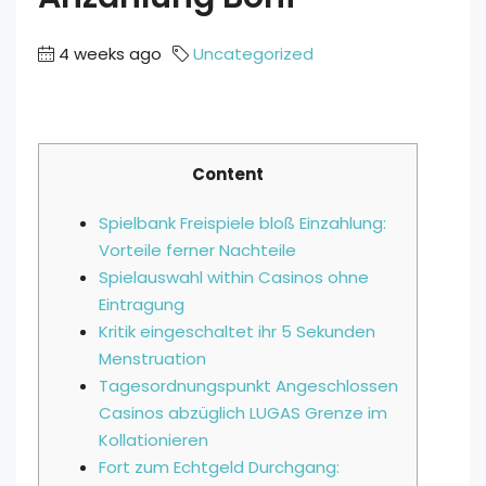
4 weeks ago
Uncategorized
Content
Spielbank Freispiele bloß Einzahlung:
Vorteile ferner Nachteile
Spielauswahl within Casinos ohne
Eintragung
Kritik eingeschaltet ihr 5 Sekunden
Menstruation
Tagesordnungspunkt Angeschlossen
Casinos abzüglich LUGAS Grenze im
Kollationieren
Fort zum Echtgeld Durchgang: