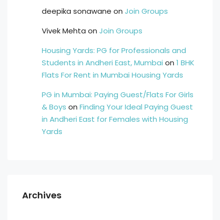
deepika sonawane
on
Join Groups
Vivek Mehta
on
Join Groups
Housing Yards: PG for Professionals and
Students in Andheri East, Mumbai
on
1 BHK
Flats For Rent in Mumbai Housing Yards
PG in Mumbai: Paying Guest/Flats For Girls
& Boys
on
Finding Your Ideal Paying Guest
in Andheri East for Females with Housing
Yards
Archives