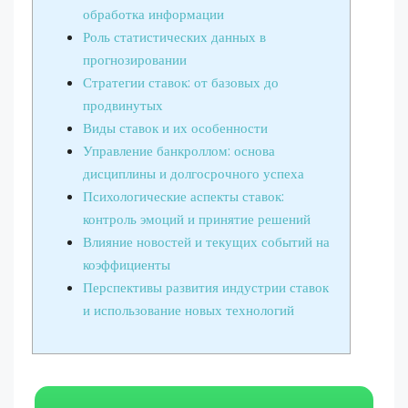
обработка информации
Роль статистических данных в
прогнозировании
Стратегии ставок: от базовых до
продвинутых
Виды ставок и их особенности
Управление банкроллом: основа
дисциплины и долгосрочного успеха
Психологические аспекты ставок:
контроль эмоций и принятие решений
Влияние новостей и текущих событий на
коэффициенты
Перспективы развития индустрии ставок
и использование новых технологий