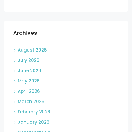
Archives
August 2026
July 2026
June 2026
May 2026
April 2026
March 2026
February 2026
January 2026