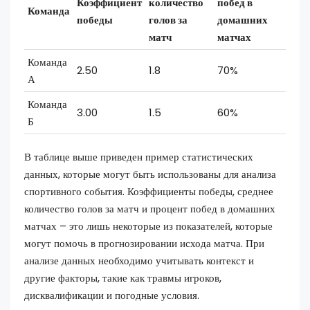
Коэффициент
количество
побед в
Команда
победы
голов за
домашних
матч
матчах
Команда
2.50
1.8
70%
А
Команда
3.00
1.5
60%
Б
В таблице выше приведен пример статистических
данных, которые могут быть использованы для анализа
спортивного события. Коэффициенты победы, среднее
количество голов за матч и процент побед в домашних
матчах – это лишь некоторые из показателей, которые
могут помочь в прогнозировании исхода матча. При
анализе данных необходимо учитывать контекст и
другие факторы, такие как травмы игроков,
дисквалификации и погодные условия.