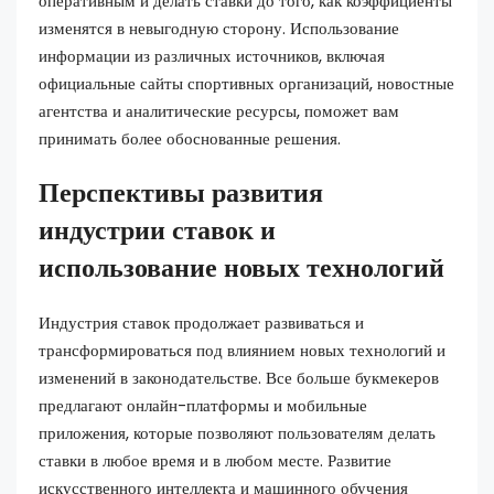
оперативным и делать ставки до того, как коэффициенты
изменятся в невыгодную сторону. Использование
информации из различных источников, включая
официальные сайты спортивных организаций, новостные
агентства и аналитические ресурсы, поможет вам
принимать более обоснованные решения.
Перспективы развития
индустрии ставок и
использование новых технологий
Индустрия ставок продолжает развиваться и
трансформироваться под влиянием новых технологий и
изменений в законодательстве. Все больше букмекеров
предлагают онлайн-платформы и мобильные
приложения, которые позволяют пользователям делать
ставки в любое время и в любом месте. Развитие
искусственного интеллекта и машинного обучения