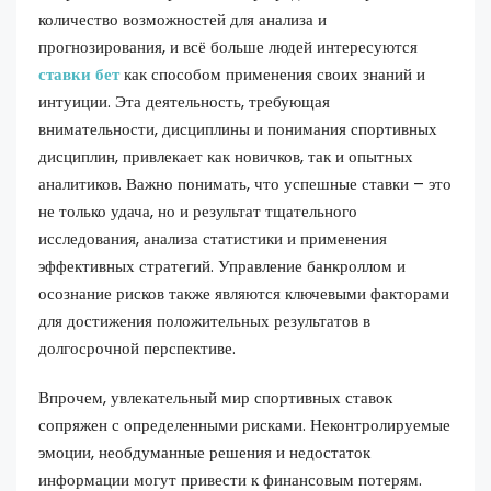
количество возможностей для анализа и
прогнозирования, и всё больше людей интересуются
ставки бет
как способом применения своих знаний и
интуиции. Эта деятельность, требующая
внимательности, дисциплины и понимания спортивных
дисциплин, привлекает как новичков, так и опытных
аналитиков. Важно понимать, что успешные ставки – это
не только удача, но и результат тщательного
исследования, анализа статистики и применения
эффективных стратегий. Управление банкроллом и
осознание рисков также являются ключевыми факторами
для достижения положительных результатов в
долгосрочной перспективе.
Впрочем, увлекательный мир спортивных ставок
сопряжен с определенными рисками. Неконтролируемые
эмоции, необдуманные решения и недостаток
информации могут привести к финансовым потерям.