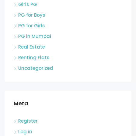
Girls PG
PG for Boys
PG for Girls
PG in Mumbai
Real Estate
Renting Flats
Uncategorized
Meta
Register
Log in