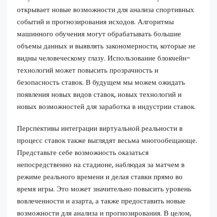
открывает новые возможности для анализа спортивных
событий и прогнозирования исходов. Алгоритмы
машинного обучения могут обрабатывать большие
объемы данных и выявлять закономерности, которые не
видны человеческому глазу. Использование блокчейн-
технологий может повысить прозрачность и
безопасность ставок. В будущем мы можем ожидать
появления новых видов ставок, новых технологий и
новых возможностей для заработка в индустрии ставок.
Перспективы интеграции виртуальной реальности в
процесс ставок также выглядят весьма многообещающе.
Представьте себе возможность оказаться
непосредственно на стадионе, наблюдая за матчем в
режиме реального времени и делая ставки прямо во
время игры. Это может значительно повысить уровень
вовлеченности и азарта, а также предоставить новые
возможности для анализа и прогнозирования. В целом,