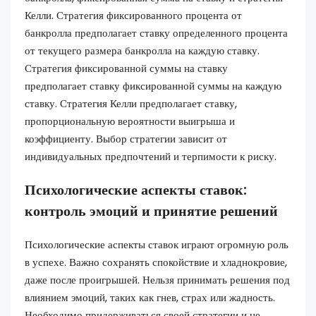
Келли. Стратегия фиксированного процента от
банкролла предполагает ставку определенного процента
от текущего размера банкролла на каждую ставку.
Стратегия фиксированной суммы на ставку
предполагает ставку фиксированной суммы на каждую
ставку. Стратегия Келли предполагает ставку,
пропорциональную вероятности выигрыша и
коэффициенту. Выбор стратегии зависит от
индивидуальных предпочтений и терпимости к риску.
Психологические аспекты ставок:
контроль эмоций и принятие решений
Психологические аспекты ставок играют огромную роль
в успехе. Важно сохранять спокойствие и хладнокровие,
даже после проигрышей. Нельзя принимать решения под
влиянием эмоций, таких как гнев, страх или жадность.
Необходимо придерживаться своей стратегии и не