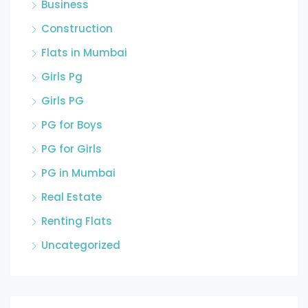
Business
Construction
Flats in Mumbai
Girls Pg
Girls PG
PG for Boys
PG for Girls
PG in Mumbai
Real Estate
Renting Flats
Uncategorized