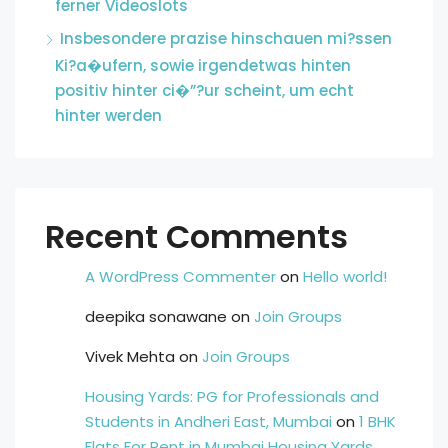
ferner Videoslots
Insbesondere prazise hinschauen mi?ssen
Ki?a�ufern, sowie irgendetwas hinten
positiv hinter ci�”?ur scheint, um echt
hinter werden
Recent Comments
A WordPress Commenter
on
Hello world!
deepika sonawane
on
Join Groups
Vivek Mehta
on
Join Groups
Housing Yards: PG for Professionals and
Students in Andheri East, Mumbai
on
1 BHK
Flats For Rent in Mumbai Housing Yards