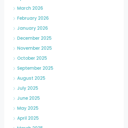
March 2026
February 2026
January 2026
December 2025
November 2025
October 2025
September 2025
August 2025
July 2025
June 2025
May 2025
April 2025