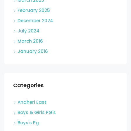
March 2025
February 2025
December 2024
July 2024
March 2016
January 2016
Categories
Andheri East
Boys & Girls PG's
Boys's Pg