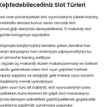
þfedebileceðiniz Slot Türleri
zdesi oran potansiyeliyle slot oyuncularýna yüksek kazanç
az meblaðla devasa bonus veren tematik slot
cel giriþ alanýnda deneyebilirsiniz. 5 makaralý slot
oride kategoriye ayýrabiliriz.
el biçimiyle katýlýmcýlarý kendine çeken, kendine has
 temanýn dünyasýna tam anlamýyla yaþayacaðýnýz bu
 bir atmosfer kazanç saðlýyor.
ük ölçüde üç makaralý düzen makara þemasý ve tarihsel
uðu geleneksel video slot oyun çeþitleri tarihsel
pýsý yapýlarý ve anlaþýlýr gelir imkaný oyun sistemi
luluklarýný merak uyandýrýyor.
ilen oyun türü alt baþlýðý, slot oyuncularýnýn para
aðlarken, buna ilaveten bir çeþit slot macerasýna
rýnda deneyim edindiðiniz çeþitli þekillerde gruplardaki
na uyarlama yapýlmýþ oynamaya uygundur.