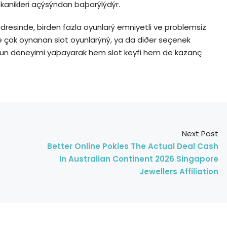
anikleri açýsýndan baþarýlýdýr.
resinde, birden fazla oyunlarý emniyetli ve problemsiz
de çok oynanan slot oyunlarýný, ya da diðer seçenek
oyun deneyimi yaþayarak hem slot keyfi hem de kazanç
Next Post
Better Online Pokies The Actual Deal Cash
In Australian Continent 2026 Singapore
Jewellers Affiliation