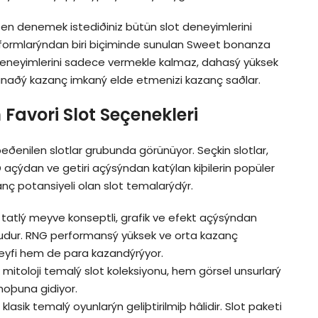
en denemek istediðiniz bütün slot deneyimlerini
latformlarýndan biri biçiminde sunulan Sweet bonanza
ot deneyimlerini sadece vermekle kalmaz, dahasý yüksek
olanaðý kazanç imkaný elde etmenizi kazanç saðlar.
Favori Slot Seçenekleri
beðenilen slotlar grubunda görünüyor. Seçkin slotlar,
HD açýdan ve getiri açýsýndan katýlan kiþilerin popüler
anç potansiyeli olan slot temalarýdýr.
atlý meyve konseptli, grafik ve efekt açýsýndan
unudur. RNG performansý yüksek ve orta kazanç
yfi hem de para kazandýrýyor.
itoloji temalý slot koleksiyonu, hem görsel unsurlarý
 hoþuna gidiyor.
asik temalý oyunlarýn geliþtirilmiþ hâlidir. Slot paketi