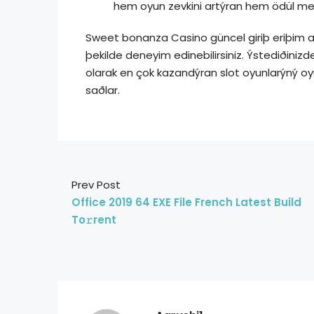
hem oyun zevkini artýran hem ödül mek
Sweet bonanza Casino güncel giriþ eriþim ad
þekilde deneyim edinebilirsiniz. Ýstediðiniz
olarak en çok kazandýran slot oyunlarýný 
saðlar.
Prev Post
Office 2019 64 EXE File French Latest Build
To𝚛rent