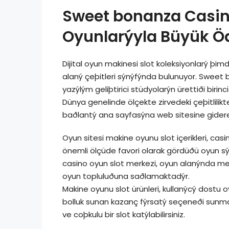
Sweet bonanza Casino
Oyunlarýyla Büyük Öd
Dijital oyun makinesi slot koleksiyonlarý þim
alaný çeþitleri sýnýfýnda bulunuyor. Sweet
yazýlým geliþtirici stüdyolarýn ürettiði biri
Dünya genelinde ölçekte zirvedeki çeþitlilik
baðlantý ana sayfasýna web sitesine giderek
Oyun sitesi makine oyunu slot içerikleri, ca
önemli ölçüde favori olarak gördüðü oyun sýn
casino oyun slot merkezi, oyun alanýnda mevcu
oyun topluluðuna saðlamaktadýr.
Makine oyunu slot ürünleri, kullanýcý dostu 
bolluk sunan kazanç fýrsatý seçeneði sunm
ve coþkulu bir slot katýlabilirsiniz.