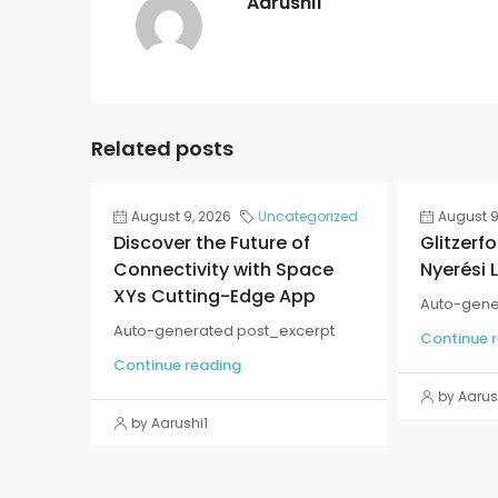
Aarushi1
Related posts
August 9, 2026
Uncategorized
August 9
Discover the Future of
Glitzerfo
Connectivity with Space
Nyerési 
XYs Cutting-Edge App
Auto-gene
Auto-generated post_excerpt
Continue 
Continue reading
by Aarus
by Aarushi1