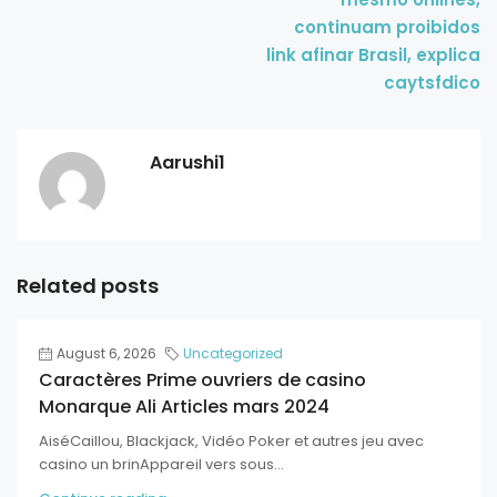
continuam proibidos
link afinar Brasil, explica
caytsfdico
Aarushi1
Related posts
August 6, 2026
Uncategorized
Caractères Prime ouvriers de casino
Monarque Ali Articles mars 2024
AiséCaillou, Blackjack, Vidéo Poker et autres jeu avec
casino un brinAppareil vers sous...