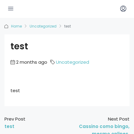
Home
Uncategorized
test
test
2 months ago
Uncategorized
test
Prev Post
Next Post
test
Cassino como bingo,
mesmo onlines,