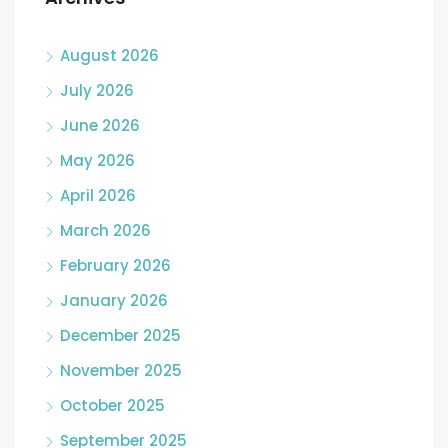
August 2026
July 2026
June 2026
May 2026
April 2026
March 2026
February 2026
January 2026
December 2025
November 2025
October 2025
September 2025