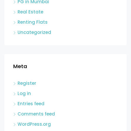
PG in Mumbai
Real Estate
Renting Flats
Uncategorized
Meta
Register
Log in
Entries feed
Comments feed
WordPress.org