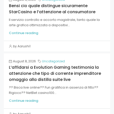
Bensi cio quale distingue sicuramente
StarCasino e l’attenzione al consumatore
Il servizio controllo e accorto magistrale, tanto quale la
arte grafica ottimizzata a dispositivi...
Continue reading
by Aarushi1
August 8, 2026
Uncategorized
L’affidarsi a Evolution Gaming testimonia la
attenzione che tipo di corrente imprenditore
omaggio alla distilla suite live
?? Bisca live online?? Fun gratifica in assenza di fitto??
Rigioco?? NetBet casino100...
Continue reading
by Aarushi1