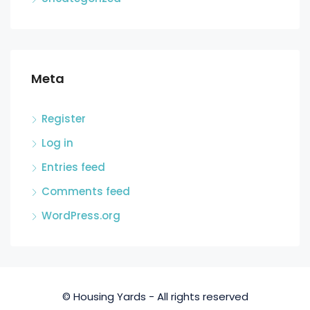
Meta
Register
Log in
Entries feed
Comments feed
WordPress.org
© Housing Yards - All rights reserved