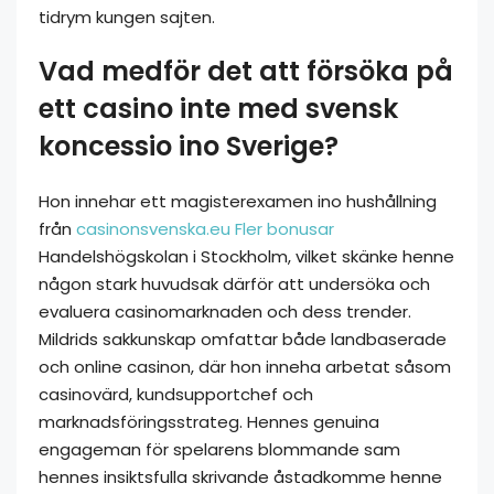
tidrym kungen sajten.
Vad medför det att försöka på
ett casino inte med svensk
koncessio ino Sverige?
Hon innehar ett magisterexamen ino hushållning
från
casinonsvenska.eu Fler bonusar
Handelshögskolan i Stockholm, vilket skänke henne
någon stark huvudsak därför att undersöka och
evaluera casinomarknaden och dess trender.
Mildrids sakkunskap omfattar både landbaserade
och online casinon, där hon inneha arbetat såsom
casinovärd, kundsupportchef och
marknadsföringsstrateg. Hennes genuina
engageman för spelarens blommande sam
hennes insiktsfulla skrivande åstadkomme henne