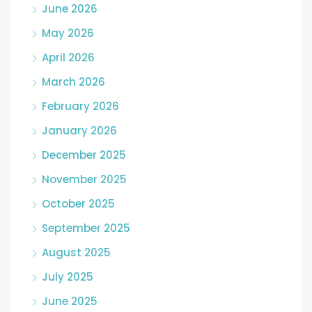
June 2026
May 2026
April 2026
March 2026
February 2026
January 2026
December 2025
November 2025
October 2025
September 2025
August 2025
July 2025
June 2025