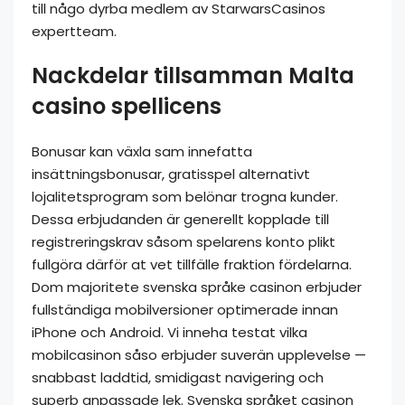
till någo dyrba medlem av StarwarsCasinos
expertteam.
Nackdelar tillsamman Malta
casino spellicens
Bonusar kan växla sam innefatta
insättningsbonusar, gratisspel alternativt
lojalitetsprogram som belönar trogna kunder.
Dessa erbjudanden är generellt kopplade till
registreringskrav såsom spelarens konto plikt
fullgöra därför at vet tillfälle fraktion fördelarna.
Dom majoritete svenska språke casinon erbjuder
fullständiga mobilversioner optimerade innan
iPhone och Android. Vi inneha testat vilka
mobilcasinon såso erbjuder suverän upplevelse —
snabbast laddtid, smidigast navigering och
superb anpassade lek. Svenska språket casinon