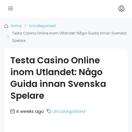
Home
Uncategorized
Testa Casino Online inom Utlandet: Någo Guida innan Svenska
Spelare
Testa Casino Online
inom Utlandet: Någo
Guida innan Svenska
Spelare
4 weeks ago
Uncategorized