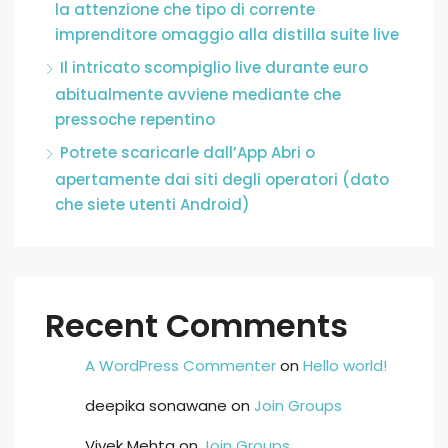
la attenzione che tipo di corrente
imprenditore omaggio alla distilla suite live
Il intricato scompiglio live durante euro
abitualmente avviene mediante che
pressoche repentino
Potrete scaricarle dall’App Abri o
apertamente dai siti degli operatori (dato
che siete utenti Android)
Recent Comments
A WordPress Commenter
on
Hello world!
deepika sonawane
on
Join Groups
Vivek Mehta
on
Join Groups