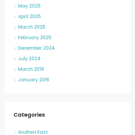
May 2025
April 2025
March 2025
February 2025
December 2024
July 2024
March 2016
January 2016
Categories
Andheri East