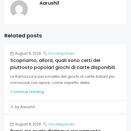
Aarushi1
Related posts
August 8, 2026
Uncategorized
Scopriamo, allora, quali sono certi dei
piuttosto popolari giochi di carte disponibili
La Ramazza e personalita dei giochi di carte italiani piu
conosciuti con apice, come aspetto della...
Continue reading
by Aarushi1
August 8, 2026
Uncategorized