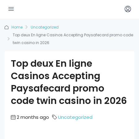
Home
Uncategorized
Top deux En ligne Casinos Accepting Paysafecard promo code
twin casino in 2026
Top deux En ligne
Casinos Accepting
Paysafecard promo
code twin casino in 2026
2 months ago
Uncategorized