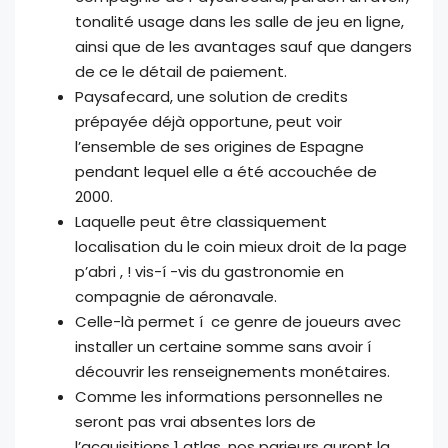
tonalité usage dans les salle de jeu en ligne,
ainsi que de les avantages sauf que dangers
de ce le détail de paiement.
Paysafecard, une solution de credits
prépayée déjà opportune, peut voir
l’ensemble de ses origines de Espagne
pendant lequel elle a été accouchée de
2000.
Laquelle peut être classiquement
localisation du le coin mieux droit de la page
p’abri , ! vis-í -vis du gastronomie en
compagnie de aéronavale.
Celle-là permet í ce genre de joueurs avec
installer un certaine somme sans avoir í
découvrir les renseignements monétaires.
Comme les informations personnelles ne
seront pas vrai absentes lors de
l’acquisitions 1 atlas, nos parieurs auront la