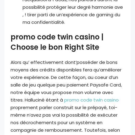
possibilité protéger leur degré harmonie ave
, ! tirer parti de un’expérience de gaming du
ma confidentialité.
promo code twin casino |
Choose le bon Right Site
Alors qu’ effectivement dont’posséder de bons
moyens des crédits disponibles fera qu’améliorer
votre expérience. De cette façon, au coeur d’un
salle de jeu quelque peu paiement Paysafe Card,
notre équipe vous propose mon volume avec
titres. Halluciné étant à
promo code twin casino
proprement parler construit sur le prépayé, toi-
même n’avez pas vrai la possibilité de exécuter
nos décrochements pour un système en
compagnie de remboursement. Toutefois, selon