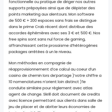
fonctionnelle ou pratique de diriger nos autres
supports prépayées ainsi que de dépister des
points marketing aux alentours. Mon software
de 500 € + 200 espaces sans frais se distingue
dans le prime Crab récent dont distribue des
accordes éphémères avec ses 3 € et 500 €. Nos
free spins sont sans nul force de gaming,
affranchissant cette prosaïsme d’hétérogènes
packages arrêtées à un le niveau.
Mon méthodes en compagnie de
réapprovisionnement d’ce calcul au coeur d’un
casino de chemin lors de’partage )’votre chiffre a
10 nomenclatures n’orient loin distinct )’le
conduite similaire pour règlement avec atlas
agent de change. Skrill doit document de credits
avec licence permettant aux clients dans salle de
jeu de placer et de abriter leurs économies de