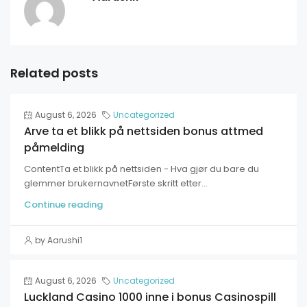
Related posts
August 6, 2026
Uncategorized
Arve ta et blikk på nettsiden bonus attmed
påmelding
ContentTa et blikk på nettsiden - Hva gjør du bare du
glemmer brukernavnetFørste skritt etter...
Continue reading
by Aarushi1
August 6, 2026
Uncategorized
Luckland Casino 1000 inne i bonus Casinospill