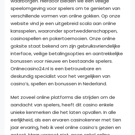
waarborgen. Hierdoor bieden we een veilige
speelomgeving voor spelers om te genieten van
verschillende vormen van online gokken. Op onze
website vind je een uitgebreid scala aan online
kansspelen, waaronder sportweddenschappen,
casinospellen en pokertoernooien. Onze online
goksite staat bekend om zijn gebruiksvriendelijke
interface, veilige betalingsopties en aantrekkelijke
bonussen voor nieuwe en bestaande spelers.
Onlinecasino24.nl is een betrouwbare en
deskundig specialist voor het vergelijken van
casino’s, spellen en bonussen in Nederland.
Met zoveel online platforms die strijden om de
aandacht van spelers, heeft dit casino enkele
unieke kenmerken die het laten opvallen. In alle
eerlijkheid, als een ervaren casinokenner met tien
jaar ervaring, heb ik veel online casino’s gezien en
getest. Maar vergeet niet, geen enkel online