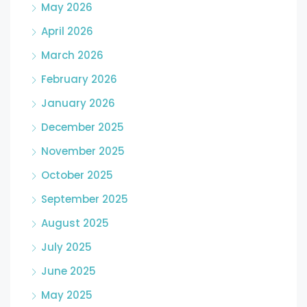
May 2026
April 2026
March 2026
February 2026
January 2026
December 2025
November 2025
October 2025
September 2025
August 2025
July 2025
June 2025
May 2025