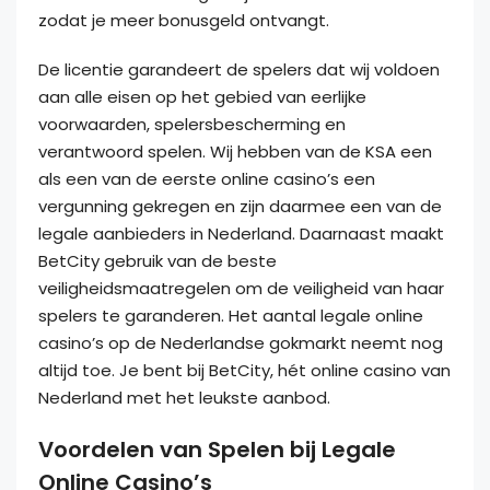
zodat je meer bonusgeld ontvangt.
De licentie garandeert de spelers dat wij voldoen
aan alle eisen op het gebied van eerlijke
voorwaarden, spelersbescherming en
verantwoord spelen. Wij hebben van de KSA een
als een van de eerste online casino’s een
vergunning gekregen en zijn daarmee een van de
legale aanbieders in Nederland. Daarnaast maakt
BetCity gebruik van de beste
veiligheidsmaatregelen om de veiligheid van haar
spelers te garanderen. Het aantal legale online
casino’s op de Nederlandse gokmarkt neemt nog
altijd toe. Je bent bij BetCity, hét online casino van
Nederland met het leukste aanbod.
Voordelen van Spelen bij Legale
Online Casino’s