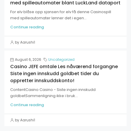
med spilleautomater blant LuckLand dataport
For elv blåse opp sjansen for elv få denne Casinospill
med spilleautomater lønner det i egen...
Continue reading
by Aarushi1
August 6, 2026
Uncategorized
Casino JEFE omtale Les nåværend forgangne
Siste ingen innskudd goldbet tider du
oppretter innskuddskonto!
ContentCaxino Casino - Siste ingen innskudd
goldbetSammenligning ikke i bruk...
Continue reading
by Aarushi1