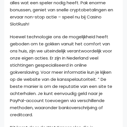
alles wat een speler nodig heeft. Pak enorme
bonussen, geniet van snelle cryptobetalingen en
ervaar non-stop actie – speel nu bij Casino
SlotRush!
Hoewel technologie ons de mogelijkheid heeft
geboden om te gokken vanuit het comfort van
ons huis, zijn we uiteindelijk verantwoordelijk voor
onze eigen acties. Er zijn in Nederland veel
stichtingen gespecialiseerd in online
gokverslaving. Voor meer informatie kun je kijken
op de website van de kansspelautoriteit. ” De
beste manier is om de reputatie van een site te
achterhalen. Je kunt eenvoudig geld naar je
PayPal-account toevoegen via verschillende
methoden, waaronder bankoverschrijving of
creditcard.