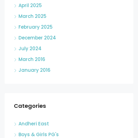
April 2025
March 2025
February 2025
December 2024
July 2024
March 2016
January 2016
Categories
Andheri East
Boys & Girls PG's