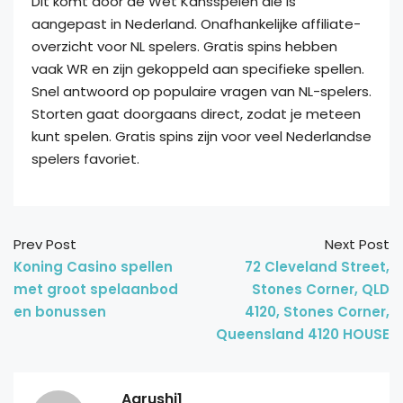
Dit komt door de Wet Kansspelen die is
aangepast in Nederland. Onafhankelijke affiliate-
overzicht voor NL spelers. Gratis spins hebben
vaak WR en zijn gekoppeld aan specifieke spellen.
Snel antwoord op populaire vragen van NL-spelers.
Storten gaat doorgaans direct, zodat je meteen
kunt spelen. Gratis spins zijn voor veel Nederlandse
spelers favoriet.
Prev Post
Next Post
Koning Casino spellen
72 Cleveland Street,
met groot spelaanbod
Stones Corner, QLD
en bonussen
4120, Stones Corner,
Queensland 4120 HOUSE
Aarushi1