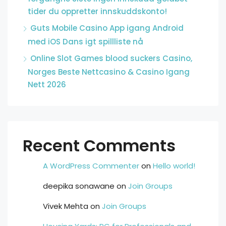
tider du oppretter innskuddskonto!
Guts Mobile Casino App igang Android
med iOS Dans igt spillliste nå
Online Slot Games blood suckers Casino,
Norges Beste Nettcasino & Casino Igang
Nett 2026
Recent Comments
A WordPress Commenter
on
Hello world!
deepika sonawane
on
Join Groups
Vivek Mehta
on
Join Groups