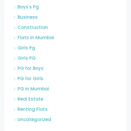
Boys's Pg
Business
Construction
Flats in Mumbai
Girls Pg
Girls PG
PG for Boys
PG for Girls
PG in Mumbai
Real Estate
Renting Flats
Uncategorized