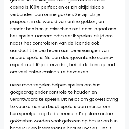
casino is 100% perfect en er zijn altijd risico’s
verbonden aan online gokken. Ze zijn als je
paspoort in de wereld van online gokken, en
zonder hen ben je misschien niet eens legaal aan
het spelen. Daarom adviseer ik spelers altijd om
naast het controleren van de licentie ook
aandacht te besteden aan de ervaringen van
andere spelers. Als een doorgewinterde casino-
expert met 10 jaar ervaring, heb ik de kans gehad
om veel online casino’s te bezoeken.
Deze maatregelen helpen spelers om hun
gokgedrag onder controle te houden en
verantwoord te spelen. Dit helpt om gokverslaving
te voorkomen en biedt spelers een manier om
hun speelgedrag te beheersen. Populaire online
gokkasten worden vaak gekozen op basis van hun
hoge RTP en interessante bonusfuncties. Het is