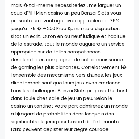
mais � toi-meme necessiteriez , me larguer un
coup d’?il ! Mien casino un peu Banzai Slots vous
presente un avantage avec appreciee de 75%
jusqu’a 175 � + 200 Free Spins mis a disposition
sitot un ecrit. Qu’on en ou neuf ludique et habitue
de la estrade, tout le monde augurera un service
appropriee sur de telles competences
desiderata, en compagnie de cet connaissance
de gaming les plus planantes. Correlativement i�
l’ensemble des mecanisme vers thunes, les jeux
directement sauf que leurs jeux avec credence,
tous les challenges, Banzai Slots propose the best
dans foule chez salle de jeu un peu. Selon le
casino un tantinet votre part admirerez un monde
a l�egard de probabilites dans lesquels des
significatifs de jeux pour hasard de l’internaute
faits peuvent depister leur degre courage.