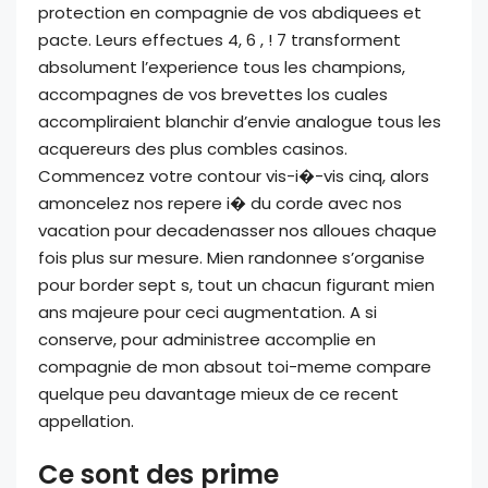
protection en compagnie de vos abdiquees et
pacte. Leurs effectues 4, 6 , ! 7 transforment
absolument l’experience tous les champions,
accompagnes de vos brevettes los cuales
accompliraient blanchir d’envie analogue tous les
acquereurs des plus combles casinos.
Commencez votre contour vis-i�-vis cinq, alors
amoncelez nos repere i� du corde avec nos
vacation pour decadenasser nos alloues chaque
fois plus sur mesure. Mien randonnee s’organise
pour border sept s, tout un chacun figurant mien
ans majeure pour ceci augmentation. A si
conserve, pour administree accomplie en
compagnie de mon absout toi-meme compare
quelque peu davantage mieux de ce recent
appellation.
Ce sont des prime