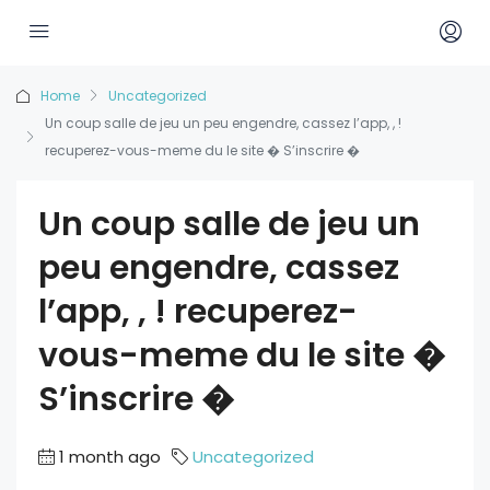
Home
Uncategorized
Un coup salle de jeu un peu engendre, cassez l’app, , !
recuperez-vous-meme du le site � S’inscrire �
Un coup salle de jeu un
peu engendre, cassez
l’app, , ! recuperez-
vous-meme du le site �
S’inscrire �
1 month ago
Uncategorized