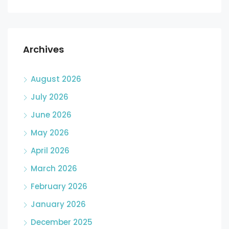
Archives
August 2026
July 2026
June 2026
May 2026
April 2026
March 2026
February 2026
January 2026
December 2025