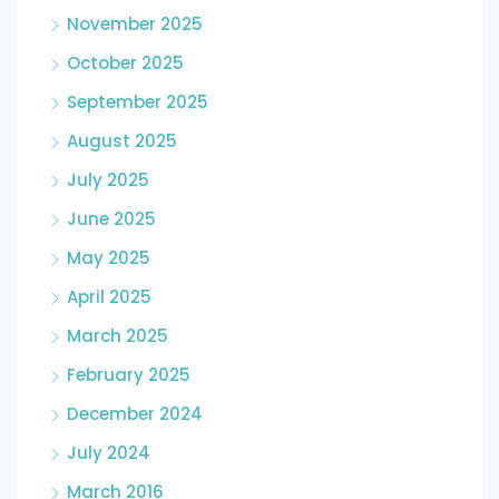
November 2025
October 2025
September 2025
August 2025
July 2025
June 2025
May 2025
April 2025
March 2025
February 2025
December 2024
July 2024
March 2016