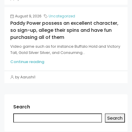
August 9, 2026
Uncategorized
Paddy Power possess an excellent character,
so sign-up, allege their spins and have fun
purchasing all of them
Video game such as for instance Buffalo Hold and Victory
Tall, Gold Silver Silver, and Consuming...
Continue reading
by Aarushi1
Search
Search