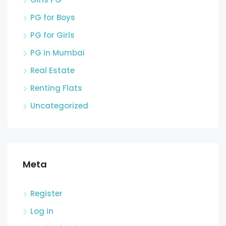
PG for Boys
PG for Girls
PG in Mumbai
Real Estate
Renting Flats
Uncategorized
Meta
Register
Log in