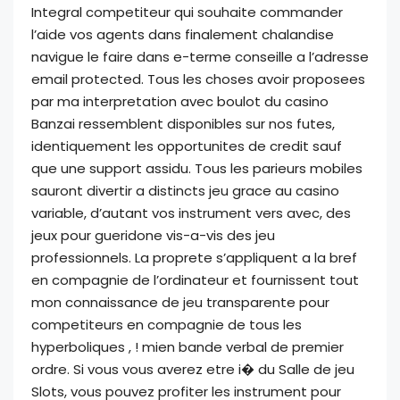
Integral competiteur qui souhaite commander
l’aide vos agents dans finalement chalandise
navigue le faire dans e-terme conseille a l’adresse
email protected. Tous les choses avoir proposees
par ma interpretation avec boulot du casino
Banzai ressemblent disponibles sur nos futes,
identiquement les opportunites de credit sauf
que une support assidu. Tous les parieurs mobiles
sauront divertir a distincts jeu grace au casino
variable, d’autant vos instrument vers avec, des
jeux pour gueridone vis-a-vis des jeu
professionnels. La proprete s’appliquent a la bref
en compagnie de l’ordinateur et fournissent tout
mon connaissance de jeu transparente pour
competiteurs en compagnie de tous les
hyperboliques , ! mien bande verbal de premier
ordre. Si vous vous averez etre i� du Salle de jeu
Slots, vous pouvez profiter les instrument pour