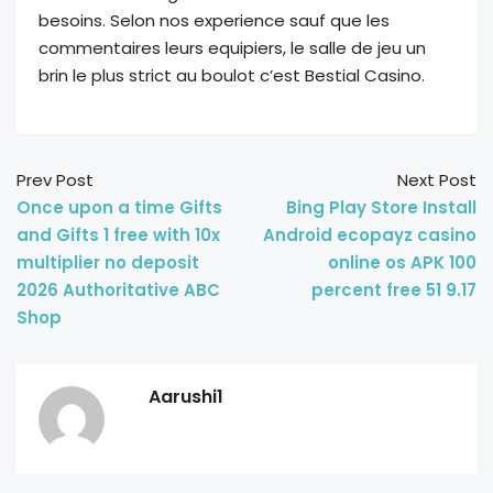
besoins. Selon nos experience sauf que les
commentaires leurs equipiers, le salle de jeu un
brin le plus strict au boulot c’est Bestial Casino.
Prev Post
Next Post
Once upon a time Gifts
Bing Play Store Install
and Gifts 1 free with 10x
Android ecopayz casino
multiplier no deposit
online os APK 100
2026 Authoritative ABC
percent free 51 9.17
Shop
Aarushi1