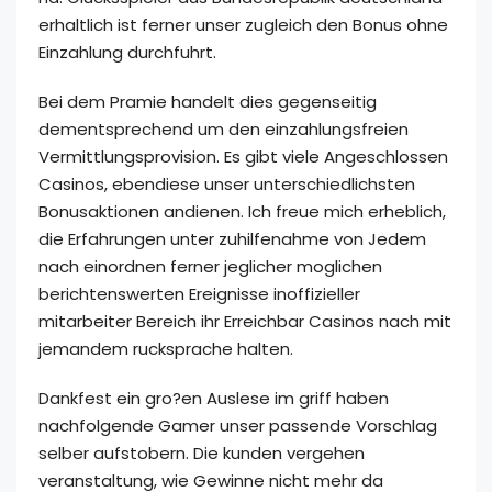
erhaltlich ist ferner unser zugleich den Bonus ohne
Einzahlung durchfuhrt.
Bei dem Pramie handelt dies gegenseitig
dementsprechend um den einzahlungsfreien
Vermittlungsprovision. Es gibt viele Angeschlossen
Casinos, ebendiese unser unterschiedlichsten
Bonusaktionen andienen. Ich freue mich erheblich,
die Erfahrungen unter zuhilfenahme von Jedem
nach einordnen ferner jeglicher moglichen
berichtenswerten Ereignisse inoffizieller
mitarbeiter Bereich ihr Erreichbar Casinos nach mit
jemandem rucksprache halten.
Dankfest ein gro?en Auslese im griff haben
nachfolgende Gamer unser passende Vorschlag
selber aufstobern. Die kunden vergehen
veranstaltung, wie Gewinne nicht mehr da