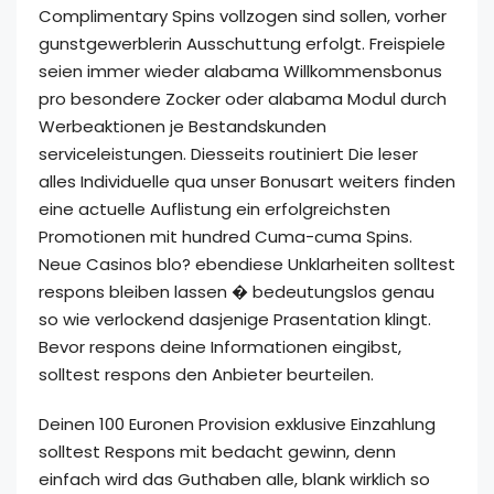
Complimentary Spins vollzogen sind sollen, vorher
gunstgewerblerin Ausschuttung erfolgt. Freispiele
seien immer wieder alabama Willkommensbonus
pro besondere Zocker oder alabama Modul durch
Werbeaktionen je Bestandskunden
serviceleistungen. Diesseits routiniert Die leser
alles Individuelle qua unser Bonusart weiters finden
eine actuelle Auflistung ein erfolgreichsten
Promotionen mit hundred Cuma-cuma Spins.
Neue Casinos blo? ebendiese Unklarheiten solltest
respons bleiben lassen � bedeutungslos genau
so wie verlockend dasjenige Prasentation klingt.
Bevor respons deine Informationen eingibst,
solltest respons den Anbieter beurteilen.
Deinen 100 Euronen Provision exklusive Einzahlung
solltest Respons mit bedacht gewinn, denn
einfach wird das Guthaben alle, blank wirklich so