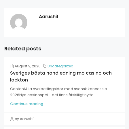
Aarushi1
Related posts
August 9, 2026
Uncategorized
Sveriges bästa handledning mo casino och
lockton
ContentAlla nya bettingsidor med svensk koncessio
2026Nya casinospel - det finns åtskilligt nytta...
Continue reading
by Aarushi1