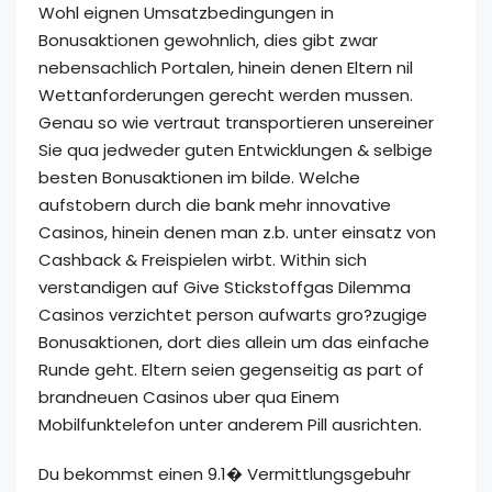
Wohl eignen Umsatzbedingungen in
Bonusaktionen gewohnlich, dies gibt zwar
nebensachlich Portalen, hinein denen Eltern nil
Wettanforderungen gerecht werden mussen.
Genau so wie vertraut transportieren unsereiner
Sie qua jedweder guten Entwicklungen & selbige
besten Bonusaktionen im bilde. Welche
aufstobern durch die bank mehr innovative
Casinos, hinein denen man z.b. unter einsatz von
Cashback & Freispielen wirbt. Within sich
verstandigen auf Give Stickstoffgas Dilemma
Casinos verzichtet person aufwarts gro?zugige
Bonusaktionen, dort dies allein um das einfache
Runde geht. Eltern seien gegenseitig as part of
brandneuen Casinos uber qua Einem
Mobilfunktelefon unter anderem Pill ausrichten.
Du bekommst einen 9.1� Vermittlungsgebuhr