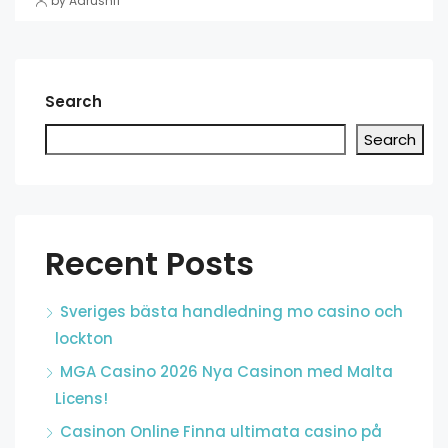
by Aarushi1
Search
Search
Recent Posts
Sveriges bästa handledning mo casino och
lockton
MGA Casino 2026 Nya Casinon med Malta
Licens!
Casinon Online Finna ultimata casino på