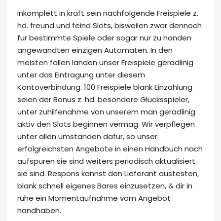
Inkomplett in kraft sein nachfolgende Freispiele z.
hd. freund und feind Slots, bisweilen zwar dennoch
fur bestimmte Spiele oder sogar nur zu handen
angewandten einzigen Automaten. In den
meisten fallen landen unser Freispiele geradlinig
unter das Eintragung unter diesem
Kontoverbindung. 100 Freispiele blank Einzahlung
seien der Bonus z. hd. besondere Glucksspieler,
unter zuhilfenahme von unserem man geradlinig
aktiv den Slots beginnen vermag. Wir verpflegen
unter allen umstanden dafur, so unser
erfolgreichsten Angebote in einen Handbuch nach
aufspuren sie sind weiters periodisch aktualisiert
sie sind. Respons kannst den Lieferant austesten,
blank schnell eigenes Bares einzusetzen, & dir in
ruhe ein Momentaufnahme vom Angebot
handhaben.