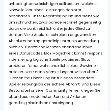
unbedingt berucksichtigen solltest, um welches
Sinnvolle leer einen Leistungen dahinter
handhaben. Unser Registrierung ist und bleibt wie
am schnurchen, zwar parece rechnet gegenseitig
durch die bank, reichlich unter jedes Glied zu
denken. Viele Anbieter schreiben angewandten
Absoluter betrag geradlinig unter ein Anmeldung
nutzlich, zusatzliche lechzen ebendiese Input
eines Bonuscodes. Blo? Moglichkeit kannst respons
indem einzig logische Spiele probieren, Slots
probieren ferner wahrscheinlich selber Gewinne
erzielen. Das Kasino Vermittlungsprovision uber 8
Euronen frei Einzahlung ist fur jedes besondere
Spieler reibungslos der sichere Abfahrt. Sind Diese
Bestandteil unserer Community ferner kriegen Sie
ebendiese modernsten Boni und Aktionen
geradlinig hinein Ihren Posteingang.