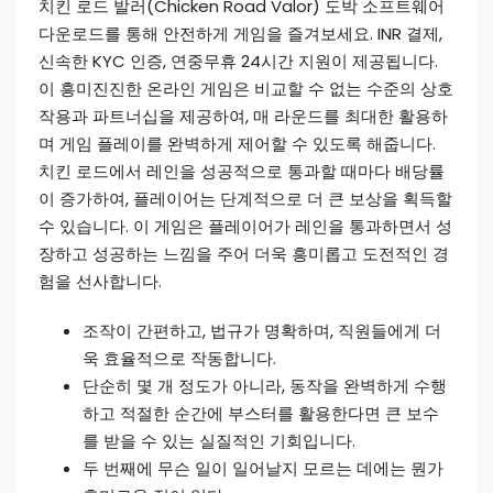
치킨 로드 발러(Chicken Road Valor) 도박 소프트웨어
다운로드를 통해 안전하게 게임을 즐겨보세요. INR 결제,
신속한 KYC 인증, 연중무휴 24시간 지원이 제공됩니다.
이 흥미진진한 온라인 게임은 비교할 수 없는 수준의 상호
작용과 파트너십을 제공하여, 매 라운드를 최대한 활용하
며 게임 플레이를 완벽하게 제어할 수 있도록 해줍니다.
치킨 로드에서 레인을 성공적으로 통과할 때마다 배당률
이 증가하여, 플레이어는 단계적으로 더 큰 보상을 획득할
수 있습니다. 이 게임은 플레이어가 레인을 통과하면서 성
장하고 성공하는 느낌을 주어 더욱 흥미롭고 도전적인 경
험을 선사합니다.
조작이 간편하고, 법규가 명확하며, 직원들에게 더
욱 효율적으로 작동합니다.
단순히 몇 개 정도가 아니라, 동작을 완벽하게 수행
하고 적절한 순간에 부스터를 활용한다면 큰 보수
를 받을 수 있는 실질적인 기회입니다.
두 번째에 무슨 일이 일어날지 모르는 데에는 뭔가