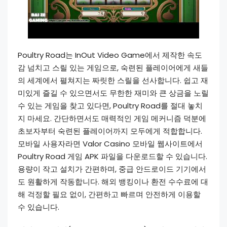
Poultry Road는 InOut Video Game에서 제작한 속도
감 넘치고 스릴 있는 게임으로, 숙련된 플레이어에게 새들
의 세계에서 펼쳐지는 짜릿한 스릴을 선사합니다. 쉽고 재
미있게 즐길 수 있으면서도 무한한 재미와 큰 상금을 노릴
수 있는 게임을 찾고 있다면, Poultry Road를 절대 놓치
지 마세요. 간단하면서도 매력적인 게임 메커니즘 덕분에
초보자부터 숙련된 플레이어까지 모두에게 적합합니다.
모바일 사용자라면 Valor Casino 모바일 웹사이트에서
Poultry Road 게임 APK 파일을 다운로드할 수 있습니다.
용량이 작고 설치가 간편하며, 중급 안드로이드 기기에서
도 원활하게 작동합니다. 해외 뱅킹이나 환전 수수료에 대
해 걱정할 필요 없이, 간편하고 빠르며 안전하게 이용할
수 있습니다.