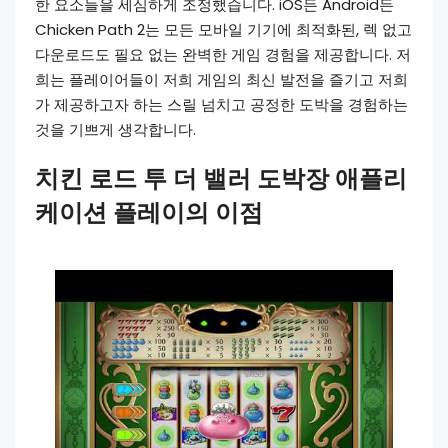
한 요소들을 세심하게 조정했습니다. iOS든 Android든
Chicken Path 2는 모든 모바일 기기에 최적화된, 렉 없고
다운로드도 필요 없는 완벽한 게임 경험을 제공합니다. 저
희는 플레이어들이 저희 게임의 최신 발전을 즐기고 저희
가 제공하고자 하는 스릴 넘치고 공정한 도박을 경험하는
것을 기쁘게 생각합니다.
치킨 로드 투 더 밸러 도박장 애플리
케이션 플레이의 이점