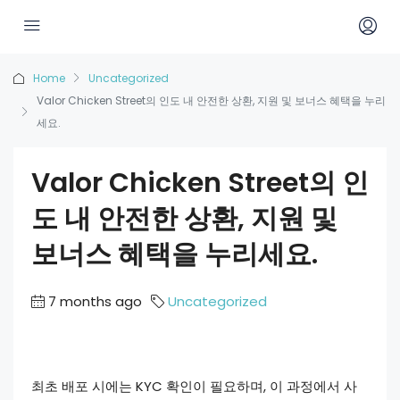
Home
Uncategorized
Valor Chicken Street의 인도 내 안전한 상환, 지원 및 보너스 혜택을 누리
세요.
Valor Chicken Street의 인
도 내 안전한 상환, 지원 및
보너스 혜택을 누리세요.
7 months ago
Uncategorized
최초 배포 시에는 KYC 확인이 필요하며, 이 과정에서 사