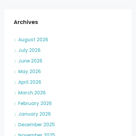
Archives
August 2026
July 2026
June 2026
May 2026
April 2026
March 2026
February 2026
January 2026
December 2025
November 2025