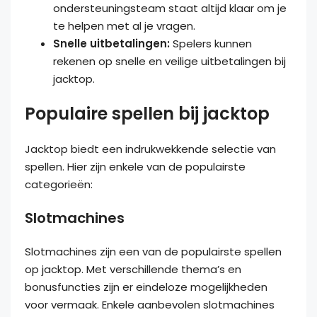
ondersteuningsteam staat altijd klaar om je
te helpen met al je vragen.
Snelle uitbetalingen:
Spelers kunnen
rekenen op snelle en veilige uitbetalingen bij
jacktop.
Populaire spellen bij jacktop
Jacktop biedt een indrukwekkende selectie van
spellen. Hier zijn enkele van de populairste
categorieën:
Slotmachines
Slotmachines zijn een van de populairste spellen
op jacktop. Met verschillende thema’s en
bonusfuncties zijn er eindeloze mogelijkheden
voor vermaak. Enkele aanbevolen slotmachines