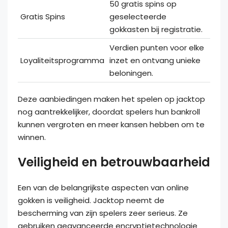
50 gratis spins op
Gratis Spins
geselecteerde
gokkasten bij registratie.
Verdien punten voor elke
Loyaliteitsprogramma
inzet en ontvang unieke
beloningen.
Deze aanbiedingen maken het spelen op jacktop
nog aantrekkelijker, doordat spelers hun bankroll
kunnen vergroten en meer kansen hebben om te
winnen.
Veiligheid en betrouwbaarheid
Een van de belangrijkste aspecten van online
gokken is veiligheid. Jacktop neemt de
bescherming van zijn spelers zeer serieus. Ze
gebruiken geavanceerde encryptietechnologie