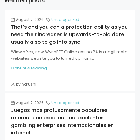
Related posts
August 7, 2026
Uncategorized
That’s and you can a protection ability as you
need their increases is upwards-to-big date
usually also to go into sync
Winwin Yes, new WynnBET Online casino PA is a legitimate
websites website you to turned up from...
Continue reading
by Aarushi1
August 7, 2026
Uncategorized
Juegos mas profusamente populares
referente an excellent las excelentes
gambling enterprises internacionales en
internet