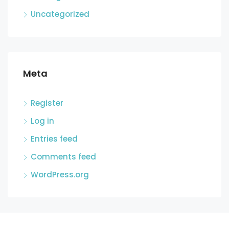
Uncategorized
Meta
Register
Log in
Entries feed
Comments feed
WordPress.org