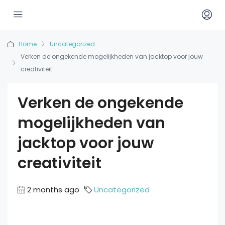
Home
Uncategorized
Verken de ongekende mogelijkheden van jacktop voor jouw
creativiteit
Verken de ongekende
mogelijkheden van
jacktop voor jouw
creativiteit
2 months ago
Uncategorized