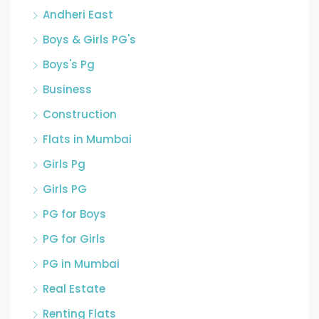
Andheri East
Boys & Girls PG's
Boys's Pg
Business
Construction
Flats in Mumbai
Girls Pg
Girls PG
PG for Boys
PG for Girls
PG in Mumbai
Real Estate
Renting Flats