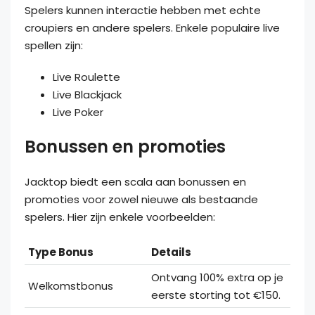
Spelers kunnen interactie hebben met echte
croupiers en andere spelers. Enkele populaire live
spellen zijn:
Live Roulette
Live Blackjack
Live Poker
Bonussen en promoties
Jacktop biedt een scala aan bonussen en
promoties voor zowel nieuwe als bestaande
spelers. Hier zijn enkele voorbeelden:
Type Bonus
Details
Ontvang 100% extra op je
Welkomstbonus
eerste storting tot €150.