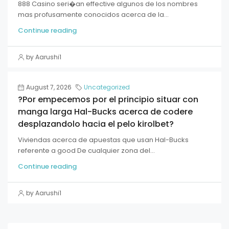
888 Casino seri�an effective algunos de los nombres
mas profusamente conocidos acerca de la...
Continue reading
by Aarushi1
August 7, 2026
Uncategorized
?Por empecemos por el principio situar con
manga larga Hal-Bucks acerca de codere
desplazandolo hacia el pelo kirolbet?
Viviendas acerca de apuestas que usan Hal-Bucks
referente a good De cualquier zona del...
Continue reading
by Aarushi1