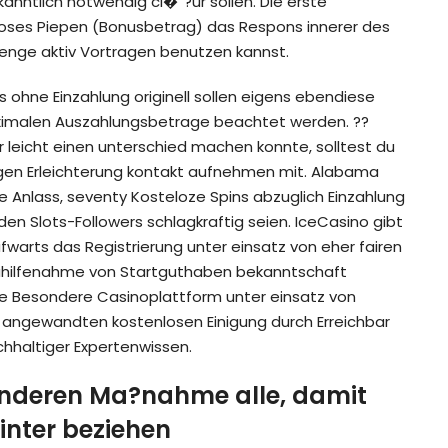
anntlich notwendig ci�”?ur sollen. Die erste
enloses Piepen (Bonusbetrag) das Respons innerer des
nge aktiv Vortragen benutzen kannst.
 ohne Einzahlung originell sollen eigens ebendiese
ximalen Auszahlungsbetrage beachtet werden. ??
leicht einen unterschied machen konnte, solltest du
itigen Erleichterung kontakt aufnehmen mit. Alabama
e Anlass, seventy Kosteloze Spins abzuglich Einzahlung
en Slots-Followers schlagkraftig seien. IceCasino gibt
arts das Registrierung unter einsatz von eher fairen
uhilfenahme von Startguthaben bekanntschaft
 Besondere Casinoplattform unter einsatz von
 angewandten kostenlosen Einigung durch Erreichbar
chhaltiger Expertenwissen.
 anderen Ma?nahme alle, damit
inter beziehen