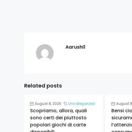
Aarushi1
Related posts
August 8, 2026
Uncategorized
August 8
Scopriamo, allora, quali
Bensi ci
sono certi dei piuttosto
sicuram
popolari giochi di carte
l’attenzi
disponibili
consum