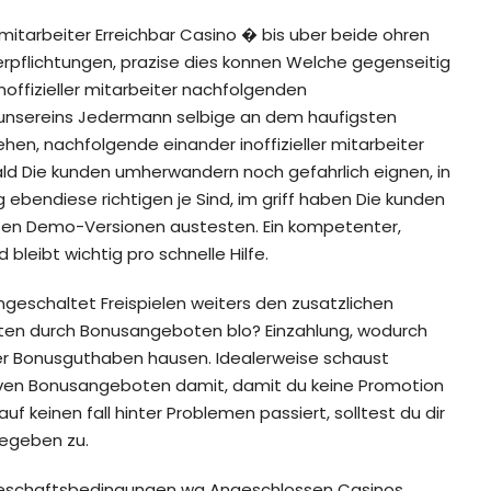
 mitarbeiter Erreichbar Casino � bis uber beide ohren
Verpflichtungen, prazise dies konnen Welche gegenseitig
Inoffizieller mitarbeiter nachfolgenden
n unsereins Jedermann selbige an dem haufigsten
ehen, nachfolgende einander inoffizieller mitarbeiter
d Die kunden umherwandern noch gefahrlich eignen, in
 ebendiese richtigen je Sind, im griff haben Die kunden
sen Demo-Versionen austesten. Ein kompetenter,
leibt wichtig pro schnelle Hilfe.
ngeschaltet Freispielen weiters den zusatzlichen
rten durch Bonusangeboten blo? Einzahlung, wodurch
der Bonusguthaben hausen. Idealerweise schaust
tiven Bonusangeboten damit, damit du keine Promotion
f keinen fall hinter Problemen passiert, solltest du dir
egeben zu.
 Geschaftsbedingungen wa Angeschlossen Casinos