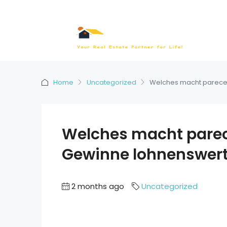
Home
Uncategorized
Welches macht parece b
Welches macht parece
Gewinne lohnenswert 
2 months ago
Uncategorized