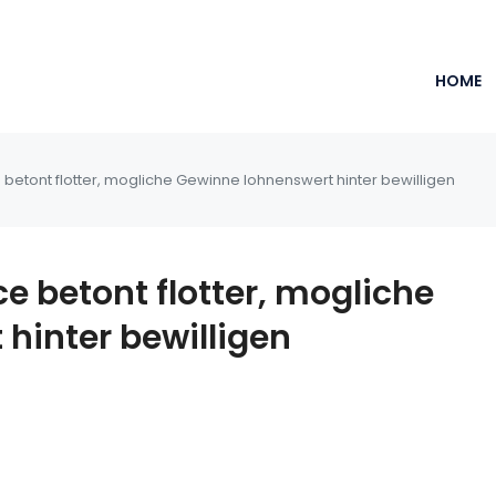
HOME
etont flotter, mogliche Gewinne lohnenswert hinter bewilligen
 betont flotter, mogliche
hinter bewilligen