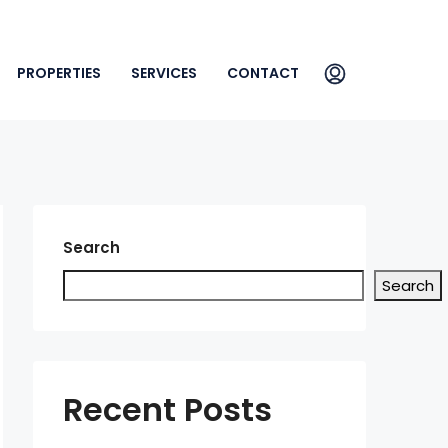
PROPERTIES
SERVICES
CONTACT
Search
Search
Recent Posts