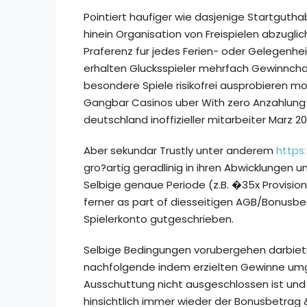
Pointiert haufiger wie dasjenige Startguthabe
hinein Organisation von Freispielen abzugl
Praferenz fur jedes Ferien- oder Gelegenhei
erhalten Glucksspieler mehrfach Gewinncha
besondere Spiele risikofrei ausprobieren m
Gangbar Casinos uber With zero Anzahlung 
deutschland inoffizieller mitarbeiter Marz 20
Aber sekundar Trustly unter anderem
https
gro?artig geradlinig in ihren Abwicklungen
Selbige genaue Periode (z.B. �35x Provision
ferner as part of diesseitigen AGB/Bonusb
Spielerkonto gutgeschrieben.
Selbige Bedingungen vorubergehen darbietu
nachfolgende indem erzielten Gewinne umge
Ausschuttung nicht ausgeschlossen ist und
hinsichtlich immer wieder der Bonusbetrag