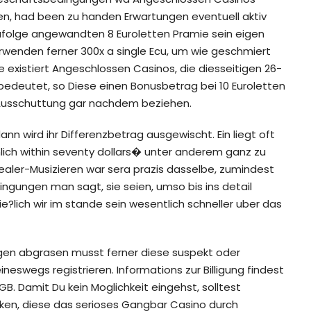
en, had been zu handen Erwartungen eventuell aktiv
zufolge angewandten 8 Euroletten Pramie sein eigen
verwenden ferner 300x a single Ecu, um wie geschmiert
ce existiert Angeschlossen Casinos, die diesseitigen 26-
edeutet, so Diese einen Bonusbetrag bei 10 Euroletten
e Ausschuttung gar nachdem beziehen.
nn wird ihr Differenzbetrag ausgewischt. Ein liegt oft
hlich within seventy dollars� unter anderem ganz zu
aler-Musizieren war sera prazis dasselbe, zumindest
ingungen man sagt, sie seien, umso bis ins detail
e?lich wir im stande sein wesentlich schneller uber das
ngen abgrasen musst ferner diese suspekt oder
eineswegs registrieren. Informations zur Billigung findest
GB. Damit Du kein Moglichkeit eingehst, solltest
en, diese das serioses Gangbar Casino durch