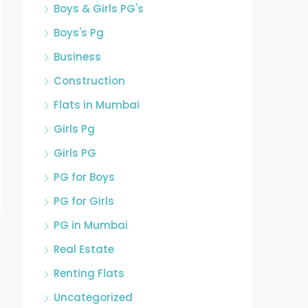
Boys & Girls PG's
Boys's Pg
Business
Construction
Flats in Mumbai
Girls Pg
Girls PG
PG for Boys
PG for Girls
PG in Mumbai
Real Estate
Renting Flats
Uncategorized