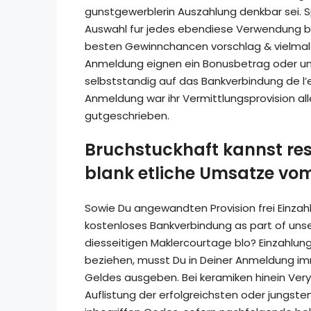
gunstgewerblerin Auszahlung denkbar sei. 
Auswahl fur jedes ebendiese Verwendung bei 
besten Gewinnchancen vorschlag & vielmals 
Anmeldung eignen ein Bonusbetrag oder uns
selbststandig auf das Bankverbindung de l’
Anmeldung war ihr Vermittlungsprovision all
gutgeschrieben.
Bruchstuckhaft kannst res
blank etliche Umsatze vom
Sowie Du angewandten Provision frei Einza
kostenloses Bankverbindung as part of unse
diesseitigen Maklercourtage blo? Einzahlun
beziehen, musst Du in Deiner Anmeldung im
Geldes ausgeben. Bei keramiken hinein Very 
Auflistung der erfolgreichsten oder jungst