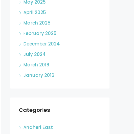
May 2025
April 2025
March 2025
February 2025
December 2024
July 2024
March 2016
January 2016
Categories
Andheri East