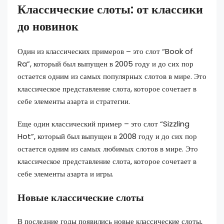
Классические слоты: от классики
до новинок
Один из классических примеров – это слот “Book of
Ra”, который был выпущен в 2005 году и до сих пор
остается одним из самых популярных слотов в мире. Это
классическое представление слота, которое сочетает в
себе элементы азарта и стратегии.
Еще один классический пример – это слот “Sizzling
Hot”, который был выпущен в 2008 году и до сих пор
остается одним из самых любимых слотов в мире. Это
классическое представление слота, которое сочетает в
себе элементы азарта и игры.
Новые классические слоты
В последние годы появились новые классические слоты,