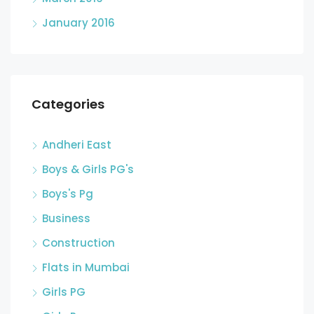
January 2016
Categories
Andheri East
Boys & Girls PG's
Boys's Pg
Business
Construction
Flats in Mumbai
Girls PG