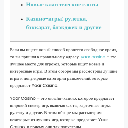
Новые классические слоты
Казино-игры: рулетка,
бэккарат, блэкджек и другие
Если вы ищете новый способ провести свободное время,
то вы пришли к правильному адресу.
yaar casino
– это
лучшее место для игроков, которые ищут новые и
интересные игры. В этом обзоре мы рассмотрим лучшие
игры и популярные категории развлечений, которые
предлагает Yaar Casino.
Yaar Casino – это онлайн-казино, которое предлагает
широкий спектр игр, включая слоты, карточные игры,
рулетку и другие. В этом обзоре мы рассмотрим
некоторые из лучших игр, которые предлагает Yaar
Casino, и почему они так популярны.