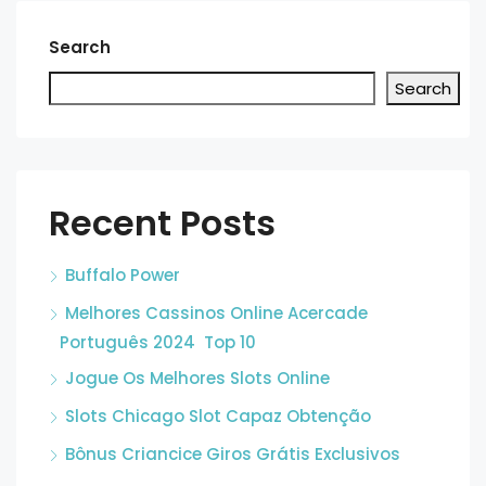
Search
Search
Recent Posts
Buffalo Power
Melhores Cassinos Online Acercade
Português 2024 ️ Top 10
Jogue Os Melhores Slots Online
Slots Chicago Slot Capaz Obtenção
Bônus Criancice Giros Grátis Exclusivos