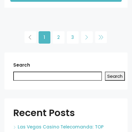
1
2
3
Search
Search
Recent Posts
Las Vegas Casino Telecomanda: TOP