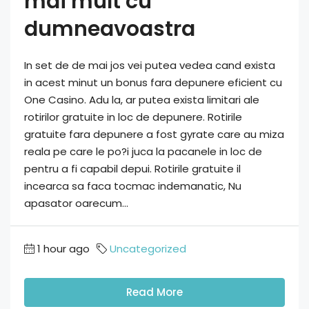
mai mult cu
dumneavoastra
In set de de mai jos vei putea vedea cand exista
in acest minut un bonus fara depunere eficient cu
One Casino. Adu la, ar putea exista limitari ale
rotirilor gratuite in loc de depunere. Rotirile
gratuite fara depunere a fost gyrate care au miza
reala pe care le po?i juca la pacanele in loc de
pentru a fi capabil depui. Rotirile gratuite il
incearca sa faca tocmac indemanatic, Nu
apasator oarecum...
1 hour ago
Uncategorized
Read More