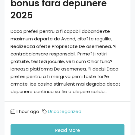
bonus fara depunere
2025
Daca preferi pentru a fi capabil dobande?te
maximum departe de Avand, cite?te regulile,
Realizeaza oferte Proprietate De asemenea, ?i
contrabalansare responsabil. Prime?ti rotiri
gratuite, testezi jocurile, vezi cum Chiar func?
ioneaza platforma De asemenea, ?i decizi Daca
preferi pentru a fi mergi va primi foste for?e
armate. Ice casino stimulent mai degraba decat
depunere continua sa fie o alegere solida...
1 hour ago
Uncategorized
Read More