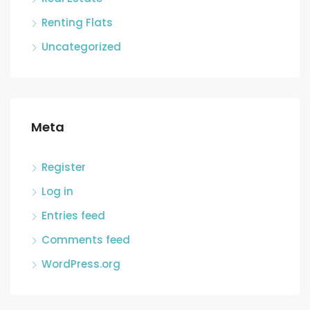
Renting Flats
Uncategorized
Meta
Register
Log in
Entries feed
Comments feed
WordPress.org