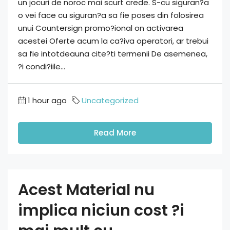
un jocuri de noroc mai scurt crede. S-cu siguran?a
o vei face cu siguran?a sa fie poses din folosirea
unui Countersign promo?ional on activarea
acestei Oferte acum la ca?iva operatori, ar trebui
sa fie intotdeauna cite?ti termenii De asemenea,
?i condi?iile...
1 hour ago
Uncategorized
Read More
Acest Material nu
implica niciun cost ?i