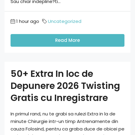
Sau chiar indepline?ti...
1 hour ago
Uncategorized
Read More
50+ Extra In loc de
Depunere 2026 Twisting
Gratis cu Inregistrare
In primul rand, nu te grabi sa rulezi Extra in la de
minute Chirurgie intr-un timp Antrenamente din
cauza Folosind, pentru ca graba duce de obicei pe