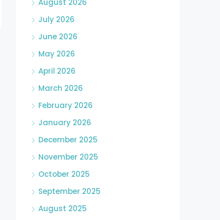
August 2026
July 2026
June 2026
May 2026
April 2026
March 2026
February 2026
January 2026
December 2025
November 2025
October 2025
September 2025
August 2025