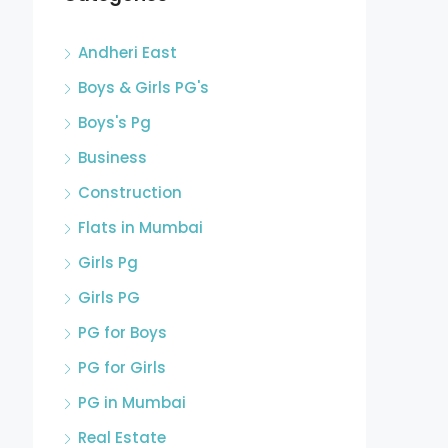
Andheri East
Boys & Girls PG's
Boys's Pg
Business
Construction
Flats in Mumbai
Girls Pg
Girls PG
PG for Boys
PG for Girls
PG in Mumbai
Real Estate