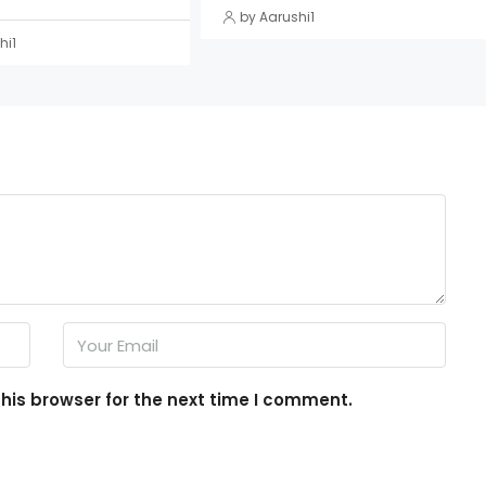
by Aarushi1
hi1
his browser for the next time I comment.