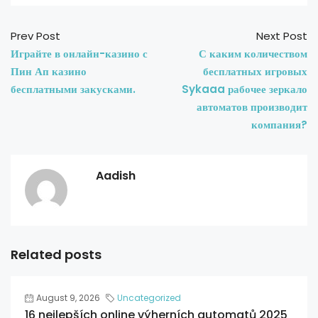
Prev Post
Next Post
Играйте в онлайн-казино с
С каким количеством
Пин Ап казино
бесплатных игровых
бесплатными закусками.
Sykaaa рабочее зеркало
автоматов производит
компания?
Aadish
Related posts
August 9, 2026
Uncategorized
16 nejlepších online výherních automatů 2025