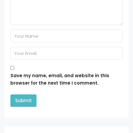
Save my name, email, and website in this
browser for the next time I comment.