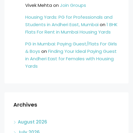
Vivek Mehta
on
Join Groups
Housing Yards: PG for Professionals and
Students in Andheri East, Mumbai
on
1 BHK
Flats For Rent in Mumbai Housing Yards
PG in Mumbai: Paying Guest/Flats For Girls
& Boys
on
Finding Your Ideal Paying Guest
in Andheri East for Females with Housing
Yards
Archives
August 2026
July 2026