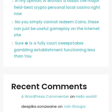
In my opinion, is without a doubt the major
field-best crypto personal local casino right
now
No you simply cannot redeem Coins, these
can just be useful gameplay on the internet
site
Sure � is a fully court sweepstakes
gambling establishment functioning less
than You
Recent Comments
A WordPress Commenter
on
Hello world!
deepika sonawane
on
Join Groups