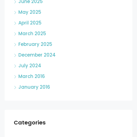
June 2025
May 2025
April 2025
March 2025
February 2025
December 2024
July 2024
March 2016
January 2016
Categories