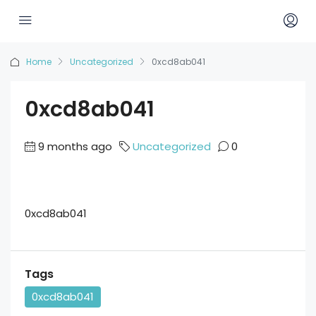
Home
Uncategorized
0xcd8ab041
0xcd8ab041
9 months ago
Uncategorized
0
0xcd8ab041
Tags
0xcd8ab041