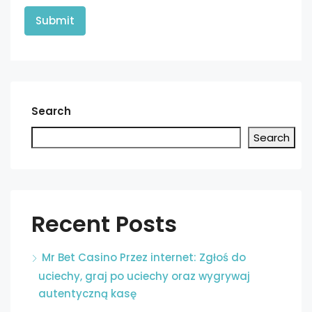
Search
Search
Recent Posts
Mr Bet Casino Przez internet: Zgłoś do
uciechy, graj po uciechy oraz wygrywaj
autentyczną kasę