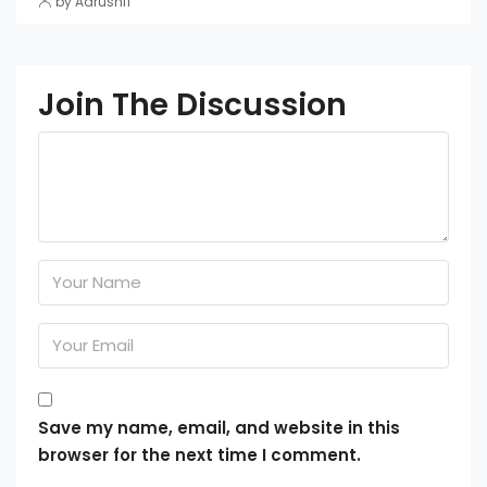
by Aarushi1
Join The Discussion
Save my name, email, and website in this
browser for the next time I comment.