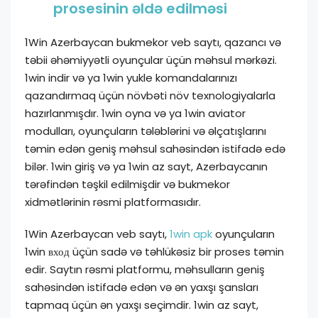
prosesinin əldə edilməsi
1Win Azerbaycan bukmekor veb saytı, qazancı və
təbii əhəmiyyətli oyunçular üçün məhsul mərkəzi.
1win indir və ya 1win yukle komandalarınızı
qazandırmaq üçün növbəti növ texnologiyalarla
hazırlanmışdır. 1win oyna və ya 1win aviator
modulları, oyunçuların tələblərini və əlçatışlarını
təmin edən geniş məhsul sahəsindən istifadə edə
bilər. 1win giriş və ya 1win az sayt, Azerbaycanın
tərəfindən təşkil edilmişdir və bukmekor
xidmətlərinin rəsmi platformasıdır.
1Win Azerbaycan veb saytı,
1win apk
oyunçuların
1win вход üçün sadə və təhlükəsiz bir proses təmin
edir. Saytın rəsmi platformu, məhsulların geniş
sahəsindən istifadə edən və ən yaxşı şansları
tapmaq üçün ən yaxşı seçimdir. 1win az sayt,