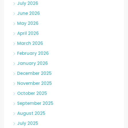
July 2026
June 2026
May 2026
April 2026
March 2026
February 2026
January 2026
December 2025
November 2025
October 2025
September 2025
August 2025
July 2025