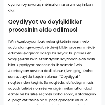
oyunları oynayaraq məhsullarınızı artırmaq imkanı
olur.
Qeydiyyat və dəyişikliklər
prosesinin əldə edilməsi
1Win Azerbaycan bukmekər şirkətinin rəsmi veb
saytından qeydiyyat və dəyişikliklər prosesinin əldə
edilməsi əlaqədar basqa bir şeydir. Bu proses ən
yaxşı şəkildə 1Win Azerbaycan saytından əldə edilə
bilər. Qeydiyyat prosesində ilk adımda 1Win
Azerbaycan saytına daxil olunur (1win giriş). Daha
sonra, saytda təqdim olunan “Qeydiyyat”
nöqtəsindən keçirilir. Bu nöqtədə, istifadəçinin adı,
soyadı, tələbə nömrəsi və digər məlumatları daxil
etməli və bir şifrə seçməli. Daha sonra, istifadəçinin
e-poçt vəzifəsinə bir e-poçt göndərilir və bu e-