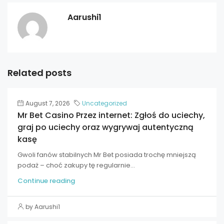
Aarushi1
Related posts
August 7, 2026
Uncategorized
Mr Bet Casino Przez internet: Zgłoś do uciechy,
graj po uciechy oraz wygrywaj autentyczną
kasę
Gwoli fanów stabilnych Mr Bet posiada trochę mniejszą
podaż – choć zakupy tę regularnie...
Continue reading
by Aarushi1