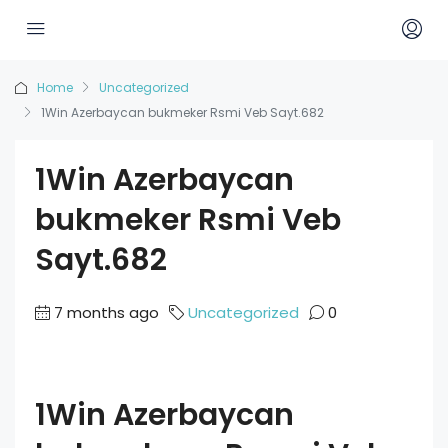
Home
Uncategorized
1Win Azerbaycan bukmeker Rsmi Veb Sayt.682
1Win Azerbaycan
bukmeker Rsmi Veb
Sayt.682
7 months ago
Uncategorized
0
1Win Azerbaycan