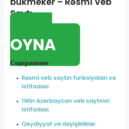
bukmeker – Rəsmi Veb
Saytı
OYNA
Содержимое
Rəsmi veb saytın funksiyaları və
istifadəsi
1Win Azerbaycan veb saytının
istifadəsi
Qeydiyyat və dəyişikliklər