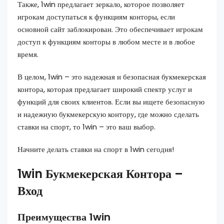
Также, 1win предлагает зеркало, которое позволяет
игрокам доступаться к функциям конторы, если
основной сайт заблокирован. Это обеспечивает игрокам
доступ к функциям конторы в любом месте и в любое
время.
В целом, 1win – это надежная и безопасная букмекерская
контора, которая предлагает широкий спектр услуг и
функций для своих клиентов. Если вы ищете безопасную
и надежную букмекерскую контору, где можно сделать
ставки на спорт, то 1win – это ваш выбор.
Начните делать ставки на спорт в 1win сегодня!
1win Букмекерская Контора –
Вход
Преимущества 1win