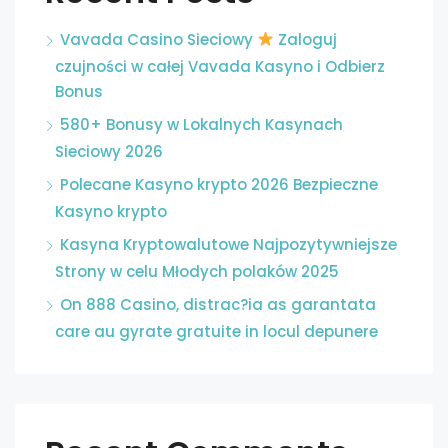
Vavada Casino Sieciowy
Zaloguj
czujności w całej Vavada Kasyno i Odbierz
Bonus
580+ Bonusy w Lokalnych Kasynach
Sieciowy 2026
Polecane Kasyno krypto 2026 Bezpieczne
Kasyno krypto
Kasyna Kryptowalutowe Najpozytywniejsze
Strony w celu Młodych polaków 2025
On 888 Casino, distrac?ia as garantata
care au gyrate gratuite in locul depunere