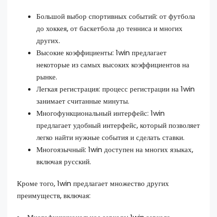
Большой выбор спортивных событий: от футбола
до хоккея, от баскетбола до тенниса и многих
других.
Высокие коэффициенты: 1win предлагает
некоторые из самых высоких коэффициентов на
рынке.
Легкая регистрация: процесс регистрации на 1win
занимает считанные минуты.
Многофункциональный интерфейс: 1win
предлагает удобный интерфейс, который позволяет
легко найти нужные события и сделать ставки.
Многоязычный: 1win доступен на многих языках,
включая русский.
Кроме того, 1win предлагает множество других
преимуществ, включая: