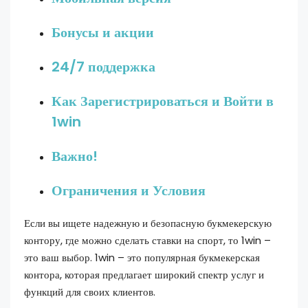
Бонусы и акции
24/7 поддержка
Как Зарегистрироваться и Войти в
1win
Важно!
Ограничения и Условия
Если вы ищете надежную и безопасную букмекерскую
контору, где можно сделать ставки на спорт, то 1win –
это ваш выбор. 1win – это популярная букмекерская
контора, которая предлагает широкий спектр услуг и
функций для своих клиентов.