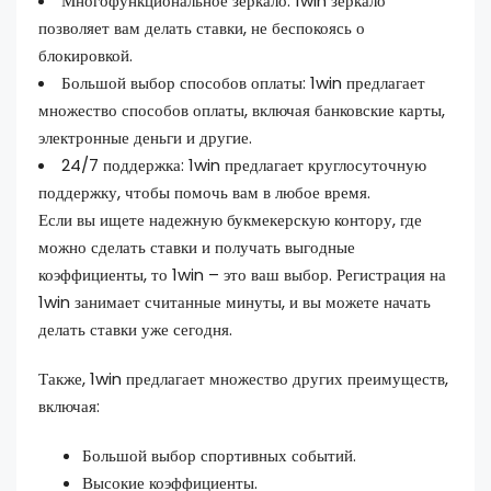
Многофункциональное зеркало: 1win зеркало
позволяет вам делать ставки, не беспокоясь о
блокировкой.
Большой выбор способов оплаты: 1win предлагает
множество способов оплаты, включая банковские карты,
электронные деньги и другие.
24/7 поддержка: 1win предлагает круглосуточную
поддержку, чтобы помочь вам в любое время.
Если вы ищете надежную букмекерскую контору, где
можно сделать ставки и получать выгодные
коэффициенты, то 1win – это ваш выбор. Регистрация на
1win занимает считанные минуты, и вы можете начать
делать ставки уже сегодня.
Также, 1win предлагает множество других преимуществ,
включая:
Большой выбор спортивных событий.
Высокие коэффициенты.