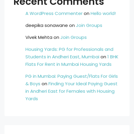
Recent Comments
A WordPress Commenter
on
Hello world!
deepika sonawane
on
Join Groups
Vivek Mehta
on
Join Groups
Housing Yards: PG for Professionals and
Students in Andheri East, Mumbai
on
1 BHK
Flats For Rent in Mumbai Housing Yards
PG in Mumbai: Paying Guest/Flats For Girls
& Boys
on
Finding Your Ideal Paying Guest
in Andheri East for Females with Housing
Yards