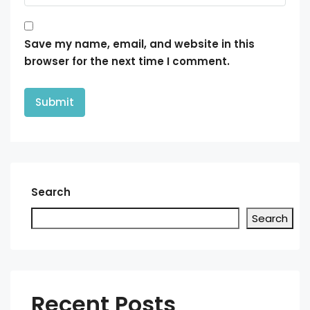
Save my name, email, and website in this
browser for the next time I comment.
Search
Search
Recent Posts