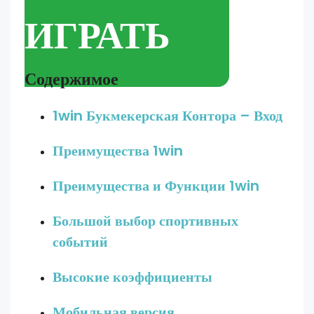
ИГРАТЬ
Содержимое
1win Букмекерская Контора – Вход
Преимущества 1win
Преимущества и Функции 1win
Большой выбор спортивных
событий
Высокие коэффициенты
Мобильная версия