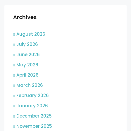
Archives
August 2026
July 2026
June 2026
May 2026
April 2026
March 2026
February 2026
January 2026
December 2025
November 2025