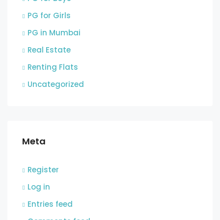
PG for Girls
PG in Mumbai
Real Estate
Renting Flats
Uncategorized
Meta
Register
Log in
Entries feed