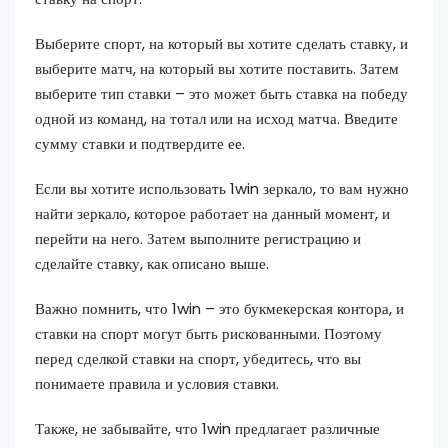
Выберите спорт, на который вы хотите сделать ставку, и
выберите матч, на который вы хотите поставить. Затем
выберите тип ставки – это может быть ставка на победу
одной из команд, на тотал или на исход матча. Введите
сумму ставки и подтвердите ее.
Если вы хотите использовать 1win зеркало, то вам нужно
найти зеркало, которое работает на данный момент, и
перейти на него. Затем выполните регистрацию и
сделайте ставку, как описано выше.
Важно помнить, что 1win – это букмекерская контора, и
ставки на спорт могут быть рискованными. Поэтому
перед сделкой ставки на спорт, убедитесь, что вы
понимаете правила и условия ставки.
Также, не забывайте, что 1win предлагает различные