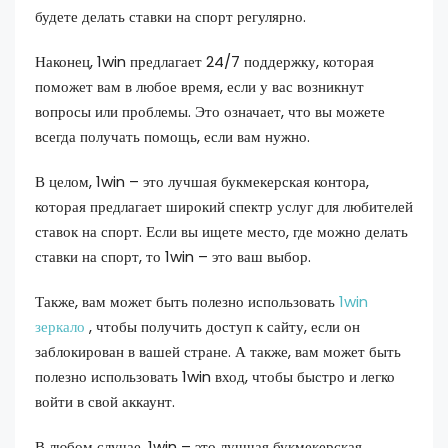
будете делать ставки на спорт регулярно.
Наконец, 1win предлагает 24/7 поддержку, которая
поможет вам в любое время, если у вас возникнут
вопросы или проблемы. Это означает, что вы можете
всегда получать помощь, если вам нужно.
В целом, 1win – это лучшая букмекерская контора,
которая предлагает широкий спектр услуг для любителей
ставок на спорт. Если вы ищете место, где можно делать
ставки на спорт, то 1win – это ваш выбор.
Также, вам может быть полезно использовать
1win
зеркало
, чтобы получить доступ к сайту, если он
заблокирован в вашей стране. А также, вам может быть
полезно использовать 1win вход, чтобы быстро и легко
войти в свой аккаунт.
В любом случае, 1win – это лучшая букмекерская