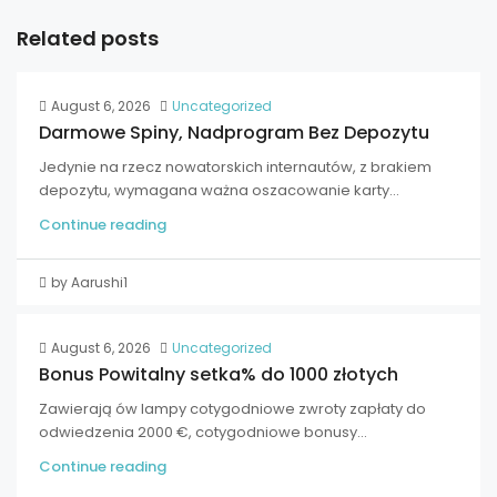
Related posts
August 6, 2026
Uncategorized
Darmowe Spiny, Nadprogram Bez Depozytu
Jedynie na rzecz nowatorskich internautów, z brakiem
depozytu, wymagana ważna oszacowanie karty...
Continue reading
by Aarushi1
August 6, 2026
Uncategorized
Bonus Powitalny setka% do 1000 złotych
Zawierają ów lampy cotygodniowe zwroty zapłaty do
odwiedzenia 2000 €, cotygodniowe bonusy...
Continue reading