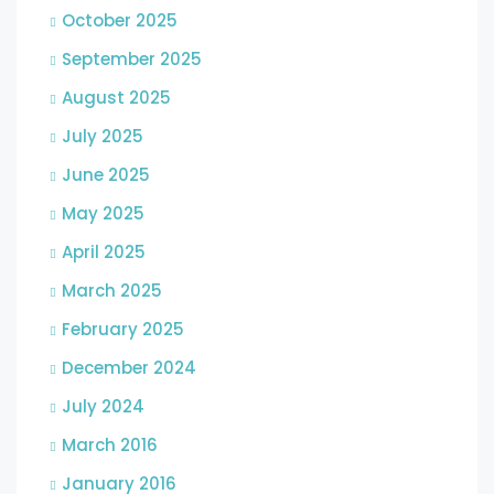
October 2025
September 2025
August 2025
July 2025
June 2025
May 2025
April 2025
March 2025
February 2025
December 2024
July 2024
March 2016
January 2016