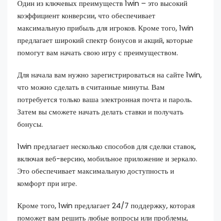
Один из ключевых преимуществ 1win – это высокий
коэффициент конверсии, что обеспечивает
максимальную прибыль для игроков. Кроме того, 1win
предлагает широкий спектр бонусов и акций, которые
помогут вам начать свою игру с преимуществом.
Для начала вам нужно зарегистрироваться на сайте 1win,
что можно сделать в считанные минуты. Вам
потребуется только ваша электронная почта и пароль.
Затем вы сможете начать делать ставки и получать
бонусы.
1win предлагает несколько способов для сделки ставок,
включая веб-версию, мобильное приложение и зеркало.
Это обеспечивает максимальную доступность и
комфорт при игре.
Кроме того, 1win предлагает 24/7 поддержку, которая
поможет вам решить любые вопросы или проблемы,