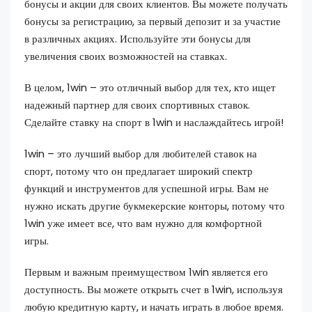
бонусы и акции для своих клиентов. Вы можете получать
бонусы за регистрацию, за первый депозит и за участие
в различных акциях. Используйте эти бонусы для
увеличения своих возможностей на ставках.
В целом, 1win – это отличный выбор для тех, кто ищет
надежный партнер для своих спортивных ставок.
Сделайте ставку на спорт в 1win и наслаждайтесь игрой!
1win – это лучший выбор для любителей ставок на
спорт, потому что он предлагает широкий спектр
функций и инструментов для успешной игры. Вам не
нужно искать другие букмекерские конторы, потому что
1win уже имеет все, что вам нужно для комфортной
игры.
Первым и важным преимуществом 1win является его
доступность. Вы можете открыть счет в 1win, используя
любую кредитную карту, и начать играть в любое время.