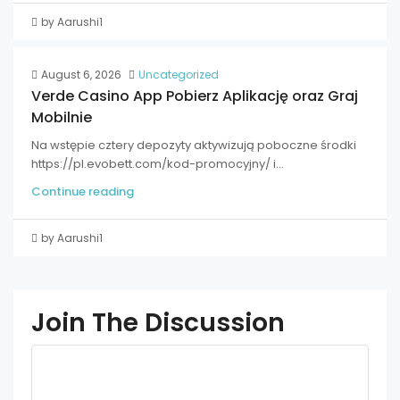
by Aarushi1
August 6, 2026
Uncategorized
Verde Casino App Pobierz Aplikację oraz Graj
Mobilnie
Na wstępie cztery depozyty aktywizują poboczne środki
https://pl.evobett.com/kod-promocyjny/ i...
Continue reading
by Aarushi1
Join The Discussion