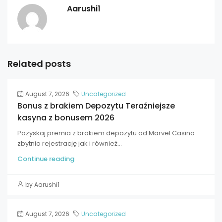
Aarushi1
Related posts
August 7, 2026
Uncategorized
Bonus z brakiem Depozytu Teraźniejsze
kasyna z bonusem 2026
Pozyskaj premia z brakiem depozytu od Marvel Casino
zbytnio rejestrację jak i również...
Continue reading
by Aarushi1
August 7, 2026
Uncategorized