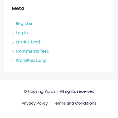
Meta
Register
Log in
Entries feed
Comments feed
WordPress.org
© Housing Yards - All rights reserved
Privacy Policy
Terms and Conditions