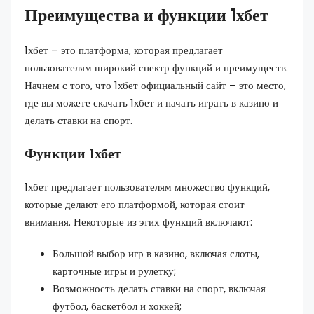
Преимущества и функции 1хбет
1хбет – это платформа, которая предлагает
пользователям широкий спектр функций и преимуществ.
Начнем с того, что 1хбет официальный сайт – это место,
где вы можете скачать 1хбет и начать играть в казино и
делать ставки на спорт.
Функции 1хбет
1хбет предлагает пользователям множество функций,
которые делают его платформой, которая стоит
внимания. Некоторые из этих функций включают:
Большой выбор игр в казино, включая слоты,
карточные игры и рулетку;
Возможность делать ставки на спорт, включая
футбол, баскетбол и хоккей;