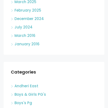
March 2025
February 2025
December 2024
July 2024
March 2016
January 2016
Categories
Andheri East
Boys & Girls PG's
Boys's Pg