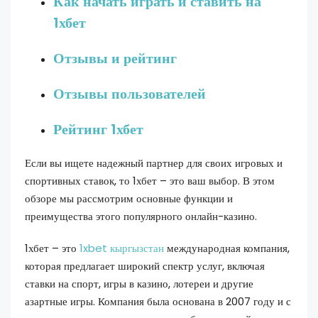
Как начать играть и ставить на
1хбет
Отзывы и рейтинг
Отзывы пользователей
Рейтинг 1хбет
Если вы ищете надежный партнер для своих игровых и
спортивных ставок, то 1хбет – это ваш выбор. В этом
обзоре мы рассмотрим основные функции и
преимущества этого популярного онлайн-казино.
1хбет – это
1xbet кыргызстан
международная компания,
которая предлагает широкий спектр услуг, включая
ставки на спорт, игры в казино, лотереи и другие
азартные игры. Компания была основана в 2007 году и с