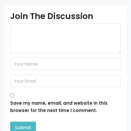
Join The Discussion
Save my name, email, and website in this
browser for the next time I comment.