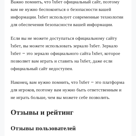
Важно помнить, что 1хбет официальный сайт, поэтому
вам не нужно беспокоиться о безопасности вашей
информации. 1хбет использует современные технологии
для обеспечения безопасности вашей информации.
Если вы не можете доступаться официальному сайту
1хбет, вы можете использовать зеркало 1хбет. Зеркало
1хбет – это зеркало официального сайта 1хбет, которое
позволяет вам играть и ставить на 1хбет, даже если
официальный сайт недоступен.
Наконец, вам нужно помнить, что 1хбет – это платформа
для игроков, поэтому вам нужно быть ответственным и
не играть больше, чем вы можете себе позволить.
Отзывы и рейтинг
Отзывы пользователей